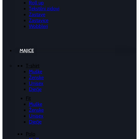
Roll up
Tekstilni zidovi
Zastave
Zastavice
Wobbleri
MAJICE
T-shirt
Muške
Ženske
Unisex
Dječje
Fit
Muške
Ženske
Unisex
Dječje
Polo