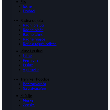
Flis
Jakne
Dodaci
Radna odjeća
Radni prsluci
Radne hlače
Radne jakne
Radne majice
Reflektirajuća odjeća
Jakne i prsluci
Jakne
Premium
Prsluci
Vjetrovke
Trenirke i hoodice
Bez zatvarača
Sa zatvaračem
Košulje
Muške
Ženske