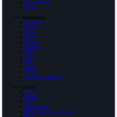
Ulaznice/Karte
Vrećice
Konferencijski
Akreditacije
Blokovi
Brošure
Kape
Kemijske
Kišobrani
Majice
Torbe
USB
Vezice
Vrećice
Zahvalnice - diplome
Uredski
Blokovi
Kuverte
Mape
Memorandum
NCR/Samokopirajući blokovi
Pečati