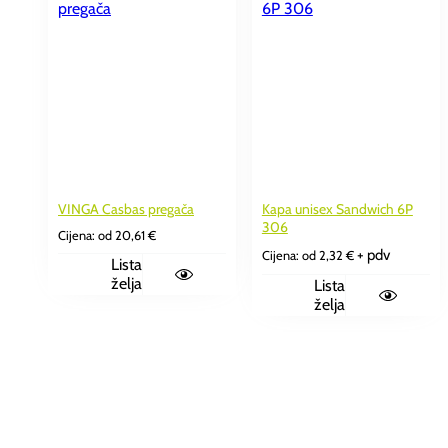
VINGA Casbas pregača
Kapa unisex Sandwich 6P
306
Cijena: od
20,61
€
+ pdv
Cijena: od
2,32
€
Lista
želja
Lista
želja