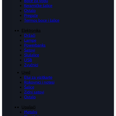
Boce za vodu
Keramičke šalice
Ostalo
Pregače
Termos boce i šalice
Elektronika
Držači
Lampe
Powerbanks
Satovi
Slušalice
USB
Zvučnici
Ured
Etui za vizitkarte
Rokovnici i notesi
Šalice
Zidni satovi
Ostalo
Upaljači
Metalni