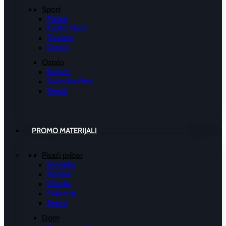
Sport
Majice
Kratke hlače
Trenirke
Ostalo
Ostalo
Ručnici
Šalovi/buffovi
Tekstil
PROMO MATERIJALI
Pisaći pribor
Kemijske
Markeri
Olovke
Pakiranja
Setovi
Dom