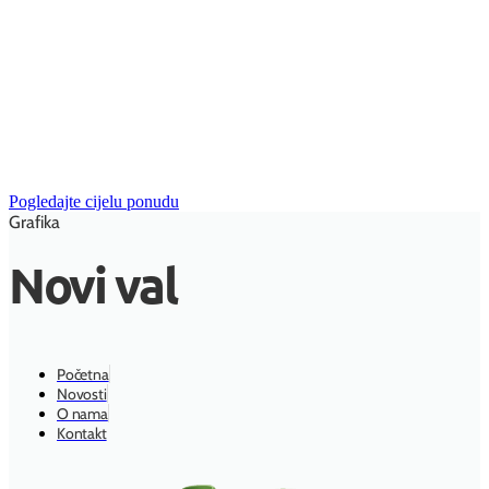
Pogledajte cijelu ponudu
Grafika
Novi val
Početna
Novosti
O nama
Kontakt