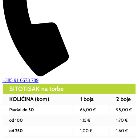
+385 91 6673 789
SITOTISAK na torbe
KOLIČINA (kom)
1 boja
2 boje
Paušal do 50
66,00 €
95,00 €
od 100
1,15 €
1,70 €
od 250
1,00 €
1,60 €