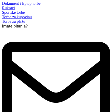
Dokument i laptop torbe
Ruksaci
Sportske torbe
Torbe za kupovinu
Torbe za plažu
Imate pitanja?