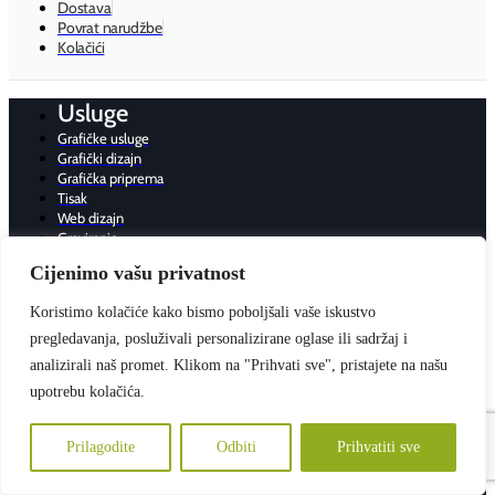
Dostava
Povrat narudžbe
Kolačići
Usluge
Grafičke usluge
Grafički dizajn
Grafička priprema
Tisak
Web dizajn
Graviranje
Cijenimo vašu privatnost
Tiskani materijali
Reklamni
Koristimo kolačiće kako bismo poboljšali vaše iskustvo
Konferencijski
pregledavanja, posluživali personalizirane oglase ili sadržaj i
Uredski
Ambalaža
analizirali naš promet. Klikom na "Prihvati sve", pristajete na našu
Pos / Point of Sale
upotrebu kolačića.
Majice
Prilagodite
Odbiti
Prihvatiti sve
T-Shirt
Polo