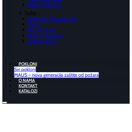
Vrijeme blagdana
Torbe
Dokument i laptop torbe
Ruksaci
Sportske torbe
Torbe za kupovinu
Torbe za plažu
POKLONI
Svi pokloni
MAUS – nova generacija zaštite od požara
O NAMA
KONTAKT
KATALOZI