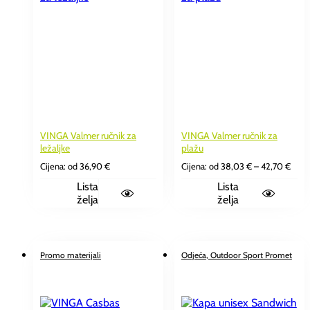
VINGA Valmer ručnik za
VINGA Valmer ručnik za
ležaljke
plažu
Rasp
Cijena: od
36,90
€
Cijena: od
38,03
€
–
42,70
€
cijen
Lista
Lista
od
38,0
želja
želja
do
42,7
Promo materijali
Odjeća
, Outdoor Sport Promet