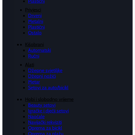
Plastični
Privjesci
Drveni
Metalni
Plastični
Ostalo
Kišobrani
Automatski
Ručni
Alati
Džepne svjetiljke
Džepni nožići
Metar
Setovi za auto/bicikl
Hobi i slobodno vrijeme
Beauty setovi
Igračke i dječji setovi
Naočale
Navijački rekviziti
Oprema za bicikl
Oprema za plažu