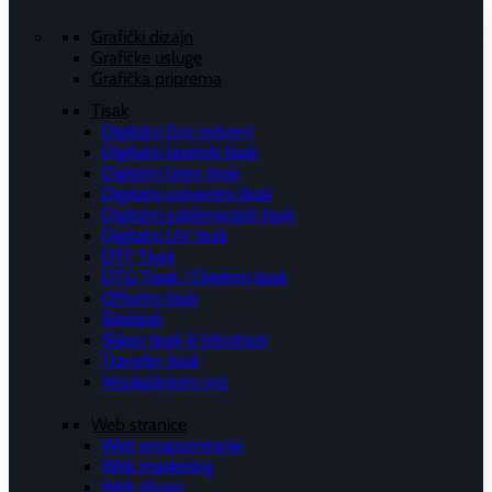
Grafički dizajn
Grafičke usluge
Grafička priprema
Tisak
Digitalni Eco solvent
Digitalni laserski tisak
Digitalni latex tisak
Digitalni solventni tisak
Digitalni sublimacijski tisak
Digitalni UV tisak
DTF Tisak
DTG Tisak / Direktni tisak
Offsetni tisak
Sitotisak
Slijepi tisak ili blindruck
Transfer tisak
Vez/aplicirani vez
Web stranice
Web programiranje
Web marketing
Web dizajn