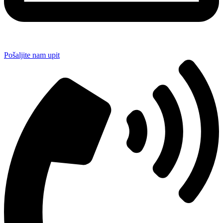
Pošaljite nam upit