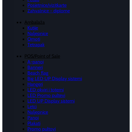
Posjetnice/vizitkarte
Zahvalnice - diplome
Ambalaža
Kutije
Naljepnice
Omoti
Tetrapak
POS/Point of Sale
A-panoi
Banneri
Beach flag
Big LED UP Display sistemi
Hangeri
LED okviri i totemi
LED Promo pultevi
LED UP Display sistemi
Letci
Naljepnice
Panoi
Plakati
Promo pultovi