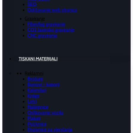
SEO
Održavanje web stranica
Graviranje
Fiber/Jag graviranje
CO2 lasersko graviranje
CNC graviranje
TISKANI MATERIJALI
Reklamni
Brošure
Bonovi - kuponi
Kalendari
Knjige
Letci
Naljepnice
Oslikavanje vozila
Plakati
Pozivnice
Pozivnice za vjenčanja