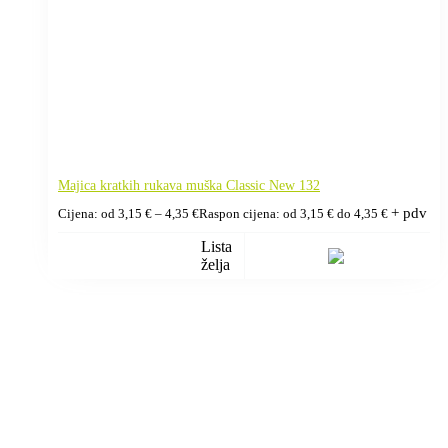
Majica kratkih rukava muška Classic New 132
+ pdv
Cijena: od
3,15
€
–
4,35
€
Raspon cijena: od 3,15 € do 4,35 €
Lista
želja