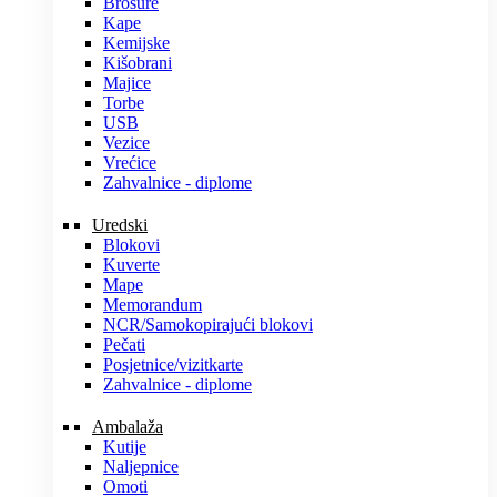
Brošure
Kape
Kemijske
Kišobrani
Majice
Torbe
USB
Vezice
Vrećice
Zahvalnice - diplome
Uredski
Blokovi
Kuverte
Mape
Memorandum
NCR/Samokopirajući blokovi
Pečati
Posjetnice/vizitkarte
Zahvalnice - diplome
Ambalaža
Kutije
Naljepnice
Omoti