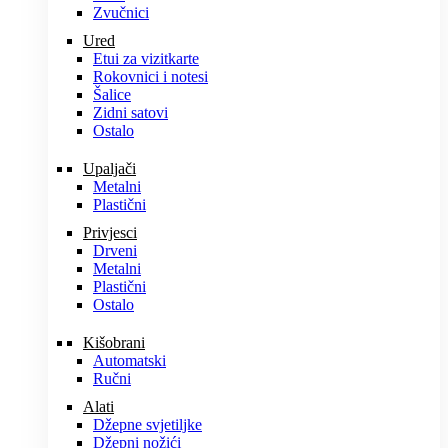
Zvučnici
Ured
Etui za vizitkarte
Rokovnici i notesi
Šalice
Zidni satovi
Ostalo
Upaljači
Metalni
Plastični
Privjesci
Drveni
Metalni
Plastični
Ostalo
Kišobrani
Automatski
Ručni
Alati
Džepne svjetiljke
Džepni nožići