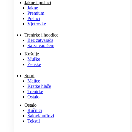
Jakne i prsluci
Jakne
Premium
Prsluci
Vjetrovke
Trenirke i hoodice
Bez zatvarača
Sa zatvaračem
Košulje
Muške
Ženske
Sport
Majice
Kratke hlače
Trenirke
Ostalo
Ostalo
Ručnici
Šalovi/buffovi
Tekstil