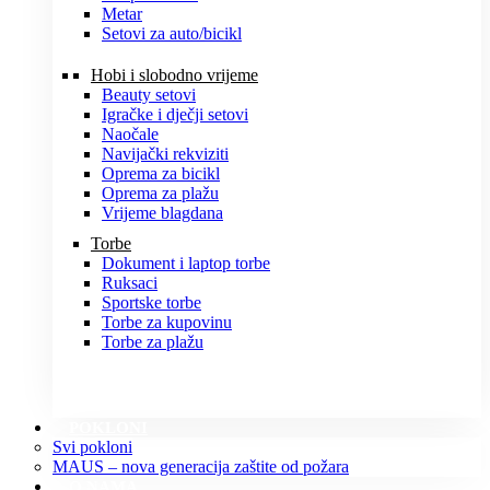
Metar
Setovi za auto/bicikl
Hobi i slobodno vrijeme
Beauty setovi
Igračke i dječji setovi
Naočale
Navijački rekviziti
Oprema za bicikl
Oprema za plažu
Vrijeme blagdana
Torbe
Dokument i laptop torbe
Ruksaci
Sportske torbe
Torbe za kupovinu
Torbe za plažu
POKLONI
Svi pokloni
MAUS – nova generacija zaštite od požara
O NAMA