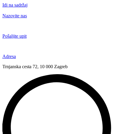
Idi na sadržaj
Nazovite nas
+385 91 6673 789
Pošaljite upit
novival@novival.hr
Adresa
Trnjanska cesta 72, 10 000 Zagreb