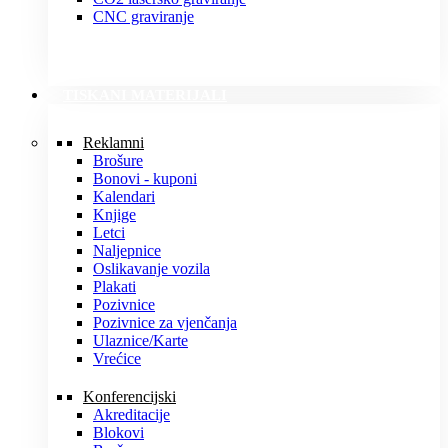
CNC graviranje
TISKANI MATERIJALI
Reklamni
Brošure
Bonovi - kuponi
Kalendari
Knjige
Letci
Naljepnice
Oslikavanje vozila
Plakati
Pozivnice
Pozivnice za vjenčanja
Ulaznice/Karte
Vrećice
Konferencijski
Akreditacije
Blokovi