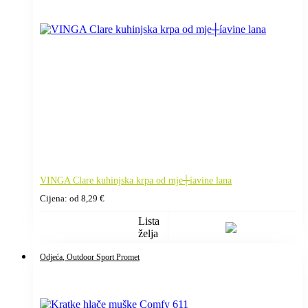
VINGA Clare kuhinjska krpa od mje┼íavine lana
Cijena: od
8,29
€
Lista
želja
Odjeća
, Outdoor Sport Promet