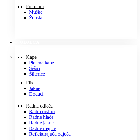
Premium
Muške
Ženske
ODJEĆA
Kape
Pletene kape
Šeširi
Šilterice
Flis
Jakne
Dodaci
Radna odjeća
Radni prsluci
Radne hlače
Radne jakne
Radne majice
Reflektirajuća odjeća