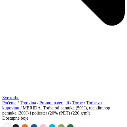
Sve torbe
Početna
/
Trgovina
/
Promo materijali
/
Torbe
/
Torbe za
kupovinu
/ MERIDA. Torba od pamuka (50%), recikliranog
pamuka (30%) i poliester (20% rPET) (220 g/m²)
Dostupne boje