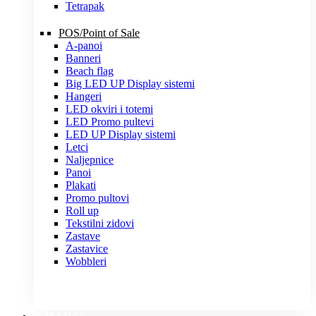
Tetrapak
POS/Point of Sale
A-panoi
Banneri
Beach flag
Big LED UP Display sistemi
Hangeri
LED okviri i totemi
LED Promo pultevi
LED UP Display sistemi
Letci
Naljepnice
Panoi
Plakati
Promo pultovi
Roll up
Tekstilni zidovi
Zastave
Zastavice
Wobbleri