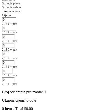
Svijetla plava
Svijetla zelena
Tamna zelena
Cijena
2,18
€
+ pdv
2,18
€
+ pdv
2,18
€
+ pdv
2,18
€
+ pdv
2,18
€
+ pdv
2,18
€
+ pdv
2,18
€
+ pdv
2,18
€
+ pdv
Broj odabranih proizvoda
:
0
Ukupna cijena
:
0,00
€
0 Items, Total $0.00