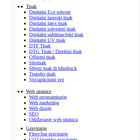
Tisak
Digitalni Eco solvent
Digitalni laserski tisak
Digitalni latex tisak
Digitalni solventni tisak
Digitalni sublimacijski tisak
Digitalni UV tisak
DTF Tisak
DTG Tisak / Direktni tisak
Offsetni tisak
Sitotisak
Slijepi tisak ili blindruck
Transfer tisak
Vez/aplicirani vez
Web stranice
Web programiranje
Web marketing
Web dizajn
SEO
Održavanje web stranica
Graviranje
Fiber/Jag graviranje
CO2 lasersko graviranje