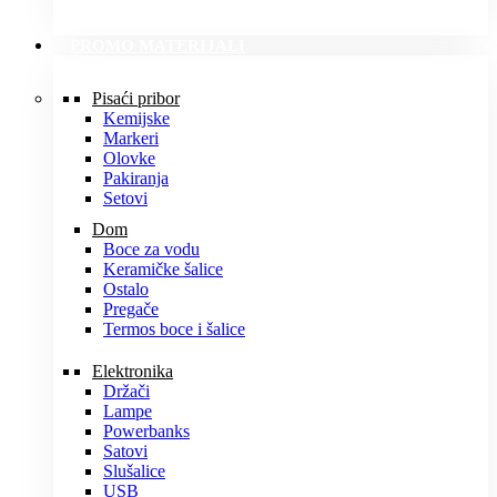
PROMO MATERIJALI
Pisaći pribor
Kemijske
Markeri
Olovke
Pakiranja
Setovi
Dom
Boce za vodu
Keramičke šalice
Ostalo
Pregače
Termos boce i šalice
Elektronika
Držači
Lampe
Powerbanks
Satovi
Slušalice
USB