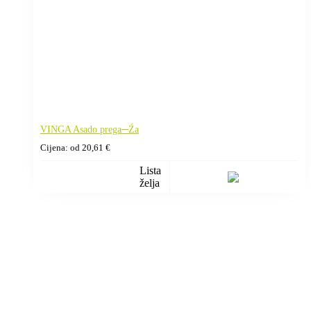
VINGA Asado prega─Źa
Cijena: od
20,61
€
Lista
želja