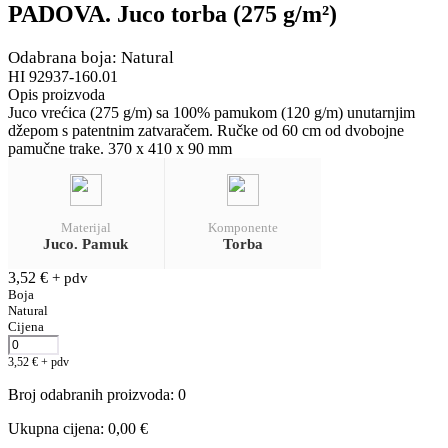
PADOVA. Juco torba (275 g/m²)
Odabrana boja: Natural
HI 92937-160.01
Opis proizvoda
Juco vrećica (275 g/m) sa 100% pamukom (120 g/m) unutarnjim
džepom s patentnim zatvaračem. Ručke od 60 cm od dvobojne
pamučne trake. 370 x 410 x 90 mm
Materijal
Komponente
Juco. Pamuk
Torba
3,52
€
+ pdv
Boja
Natural
Cijena
3,52
€
+ pdv
Broj odabranih proizvoda
:
0
Ukupna cijena
:
0,00
€