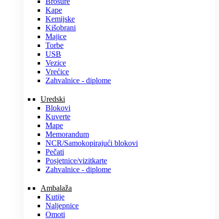
Brošure
Kape
Kemijske
Kišobrani
Majice
Torbe
USB
Vezice
Vrećice
Zahvalnice - diplome
Uredski
Blokovi
Kuverte
Mape
Memorandum
NCR/Samokopirajući blokovi
Pečati
Posjetnice/vizitkarte
Zahvalnice - diplome
Ambalaža
Kutije
Naljepnice
Omoti