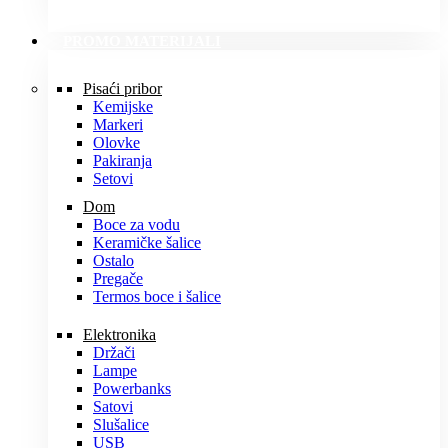
PROMO MATERIJALI
Pisaći pribor
Kemijske
Markeri
Olovke
Pakiranja
Setovi
Dom
Boce za vodu
Keramičke šalice
Ostalo
Pregače
Termos boce i šalice
Elektronika
Držači
Lampe
Powerbanks
Satovi
Slušalice
USB