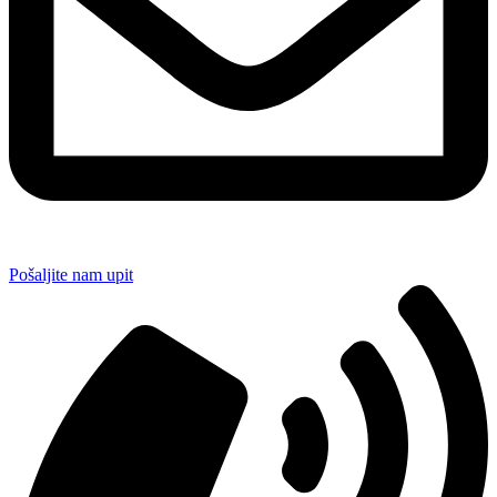
Pošaljite nam upit