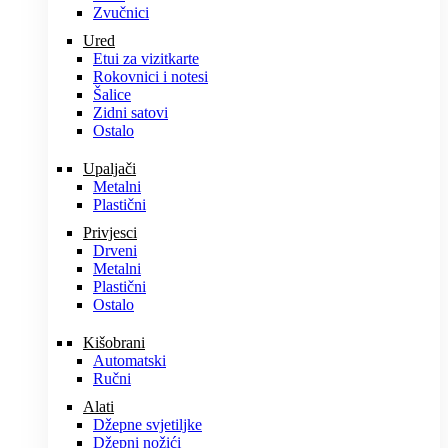
Zvučnici
Ured
Etui za vizitkarte
Rokovnici i notesi
Šalice
Zidni satovi
Ostalo
Upaljači
Metalni
Plastični
Privjesci
Drveni
Metalni
Plastični
Ostalo
Kišobrani
Automatski
Ručni
Alati
Džepne svjetiljke
Džepni nožići