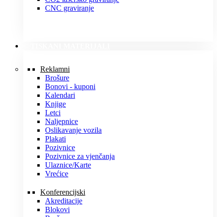
CNC graviranje
TISKANI MATERIJALI
Reklamni
Brošure
Bonovi - kuponi
Kalendari
Knjige
Letci
Naljepnice
Oslikavanje vozila
Plakati
Pozivnice
Pozivnice za vjenčanja
Ulaznice/Karte
Vrećice
Konferencijski
Akreditacije
Blokovi