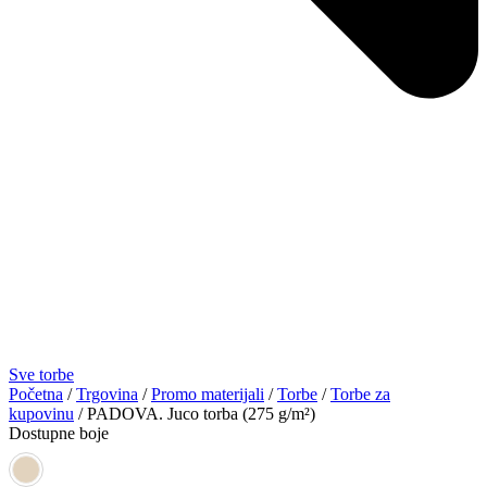
Sve torbe
Početna
/
Trgovina
/
Promo materijali
/
Torbe
/
Torbe za
kupovinu
/ PADOVA. Juco torba (275 g/m²)
Dostupne boje