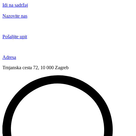
Idi na sadržaj
Nazovite nas
+385 91 6673 789
Pošaljite upit
novival@novival.hr
Adresa
Trnjanska cesta 72, 10 000 Zagreb