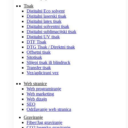
Tisak
Digitalni Eco solvent
Digitalni laserski tisak
Digitalni latex tisak
Digitalni solventni tisak
Digitalni sublimacijski tisak
Digitalni UV tisak
DTF Tisak
DTG Tisak / Direktni tisak
Offsetni tisak
Sitotisak
Slijepi tisak ili blindruck
Transfer tisak
Vez/aplicirani vez
Web stranice
Web programiranje
Web marketing
Web dizajn
SEO
Održavanje web stranica
Graviranje
Fiber/Jag graviranje
CO2 lasersko graviranje