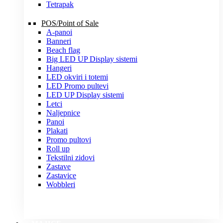
Tetrapak
POS/Point of Sale
A-panoi
Banneri
Beach flag
Big LED UP Display sistemi
Hangeri
LED okviri i totemi
LED Promo pultevi
LED UP Display sistemi
Letci
Naljepnice
Panoi
Plakati
Promo pultovi
Roll up
Tekstilni zidovi
Zastave
Zastavice
Wobbleri