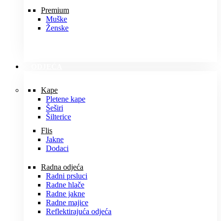
Premium
Muške
Ženske
ODJEĆA
Kape
Pletene kape
Šeširi
Šilterice
Flis
Jakne
Dodaci
Radna odjeća
Radni prsluci
Radne hlače
Radne jakne
Radne majice
Reflektirajuća odjeća