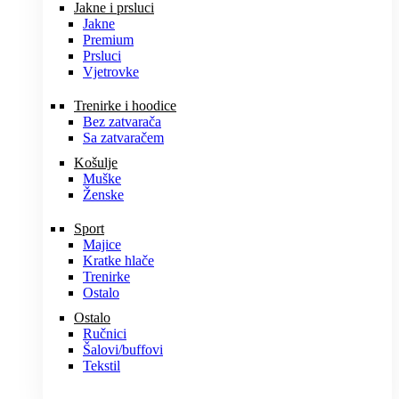
Jakne i prsluci
Jakne
Premium
Prsluci
Vjetrovke
Trenirke i hoodice
Bez zatvarača
Sa zatvaračem
Košulje
Muške
Ženske
Sport
Majice
Kratke hlače
Trenirke
Ostalo
Ostalo
Ručnici
Šalovi/buffovi
Tekstil