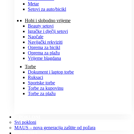
Metar
Setovi za auto/bicikl
Hobi i slobodno vrijeme
Beauty setovi
Igračke i dječji setovi
Naočale
Navijački rekviziti
Oprema za bicikl
Oprema za plažu
Vrijeme blagdana
Torbe
Dokument i laptop torbe
Ruksaci
Sportske torbe
Torbe za kupovinu
Torbe za plažu
POKLONI
Svi pokloni
MAUS – nova generacija zaštite od požara
O NAMA