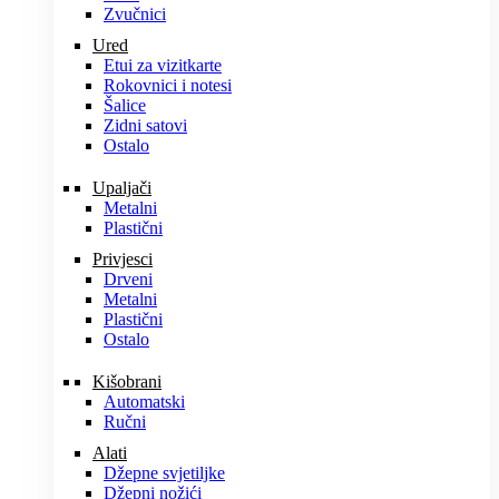
Zvučnici
Ured
Etui za vizitkarte
Rokovnici i notesi
Šalice
Zidni satovi
Ostalo
Upaljači
Metalni
Plastični
Privjesci
Drveni
Metalni
Plastični
Ostalo
Kišobrani
Automatski
Ručni
Alati
Džepne svjetiljke
Džepni nožići