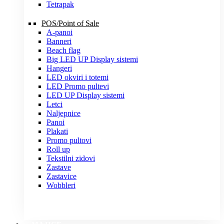
Tetrapak
POS/Point of Sale
A-panoi
Banneri
Beach flag
Big LED UP Display sistemi
Hangeri
LED okviri i totemi
LED Promo pultevi
LED UP Display sistemi
Letci
Naljepnice
Panoi
Plakati
Promo pultovi
Roll up
Tekstilni zidovi
Zastave
Zastavice
Wobbleri