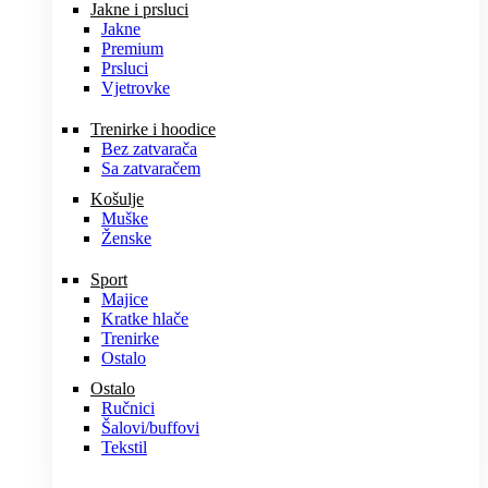
Jakne i prsluci
Jakne
Premium
Prsluci
Vjetrovke
Trenirke i hoodice
Bez zatvarača
Sa zatvaračem
Košulje
Muške
Ženske
Sport
Majice
Kratke hlače
Trenirke
Ostalo
Ostalo
Ručnici
Šalovi/buffovi
Tekstil