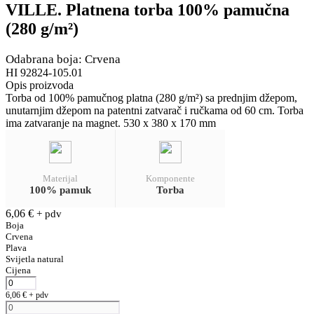
VILLE. Platnena torba 100% pamučna
(280 g/m²)
Odabrana boja: Crvena
HI 92824-105.01
Opis proizvoda
Torba od 100% pamučnog platna (280 g/m²) sa prednjim džepom,
unutarnjim džepom na patentni zatvarač i ručkama od 60 cm. Torba
ima zatvaranje na magnet. 530 x 380 x 170 mm
Materijal
Komponente
100% pamuk
Torba
6,06
€
+ pdv
Boja
Crvena
Plava
Svijetla natural
Cijena
6,06
€
+ pdv