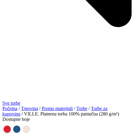
Sve torbe
Početna
/
Trgovina
/
Promo materijali
/
Torbe
/
Torbe za
kupovinu
/ VILLE. Platnena torba 100% pamučna (280 g/m²)
Dostupne boje