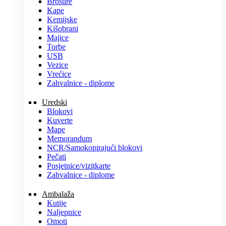
Brošure
Kape
Kemijske
Kišobrani
Majice
Torbe
USB
Vezice
Vrećice
Zahvalnice - diplome
Uredski
Blokovi
Kuverte
Mape
Memorandum
NCR/Samokopirajući blokovi
Pečati
Posjetnice/vizitkarte
Zahvalnice - diplome
Ambalaža
Kutije
Naljepnice
Omoti