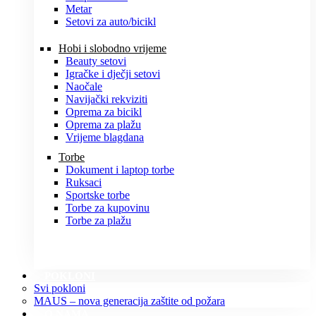
Metar
Setovi za auto/bicikl
Hobi i slobodno vrijeme
Beauty setovi
Igračke i dječji setovi
Naočale
Navijački rekviziti
Oprema za bicikl
Oprema za plažu
Vrijeme blagdana
Torbe
Dokument i laptop torbe
Ruksaci
Sportske torbe
Torbe za kupovinu
Torbe za plažu
POKLONI
Svi pokloni
MAUS – nova generacija zaštite od požara
O NAMA