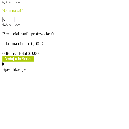
6,06
€
+ pdv
Nema na zalihi
6,06
€
+ pdv
Broj odabranih proizvoda
:
0
Ukupna cijena
:
0,00
€
0 Items, Total $0.00
Dodaj u košaricu
Specifikacije