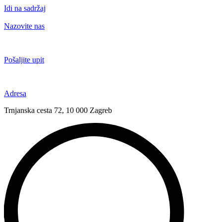
Idi na sadržaj
Nazovite nas
+385 91 6673 789
Pošaljite upit
novival@novival.hr
Adresa
Trnjanska cesta 72, 10 000 Zagreb