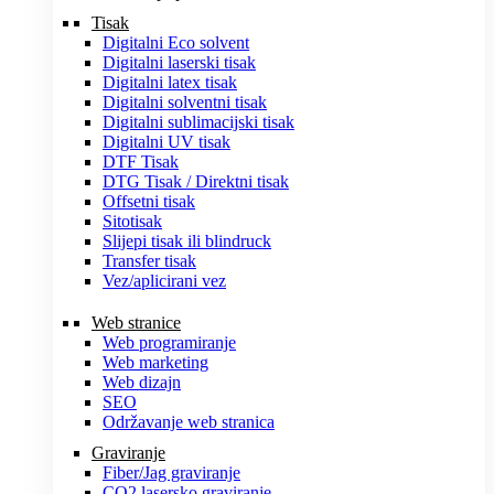
Tisak
Digitalni Eco solvent
Digitalni laserski tisak
Digitalni latex tisak
Digitalni solventni tisak
Digitalni sublimacijski tisak
Digitalni UV tisak
DTF Tisak
DTG Tisak / Direktni tisak
Offsetni tisak
Sitotisak
Slijepi tisak ili blindruck
Transfer tisak
Vez/aplicirani vez
Web stranice
Web programiranje
Web marketing
Web dizajn
SEO
Održavanje web stranica
Graviranje
Fiber/Jag graviranje
CO2 lasersko graviranje