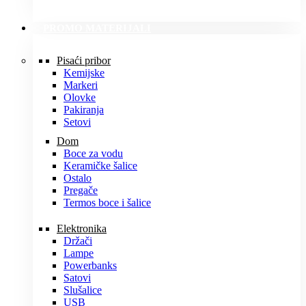
PROMO MATERIJALI
Pisaći pribor
Kemijske
Markeri
Olovke
Pakiranja
Setovi
Dom
Boce za vodu
Keramičke šalice
Ostalo
Pregače
Termos boce i šalice
Elektronika
Držači
Lampe
Powerbanks
Satovi
Slušalice
USB