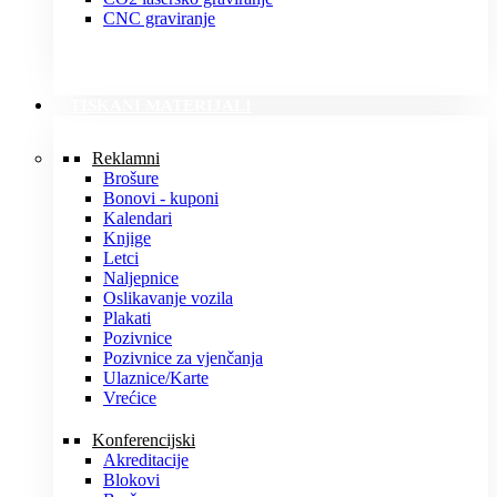
CNC graviranje
TISKANI MATERIJALI
Reklamni
Brošure
Bonovi - kuponi
Kalendari
Knjige
Letci
Naljepnice
Oslikavanje vozila
Plakati
Pozivnice
Pozivnice za vjenčanja
Ulaznice/Karte
Vrećice
Konferencijski
Akreditacije
Blokovi