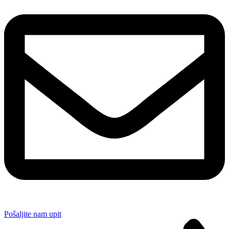
Pošaljite nam upit