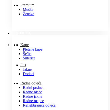
Premium
Muške
Ženske
ODJEĆA
Kape
Pletene kape
Šeširi
Šilterice
Flis
Jakne
Dodaci
Radna odjeća
Radni prsluci
Radne hlače
Radne jakne
Radne majice
Reflektirajuća odjeća