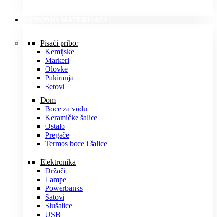
PROMO MATERIJALI
Pisaći pribor
Kemijske
Markeri
Olovke
Pakiranja
Setovi
Dom
Boce za vodu
Keramičke šalice
Ostalo
Pregače
Termos boce i šalice
Elektronika
Držači
Lampe
Powerbanks
Satovi
Slušalice
USB