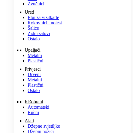
Zvučnici
Ured
Etui za vizitkarte
Rokovnici i notesi
Šalice
Zidni satovi
Ostalo
Upaljači
Metalni
Plastični
Privjesci
Drveni
Metalni
Plastični
Ostalo
Kišobrani
Automatski
Ručni
Alati
Džepne svjetiljke
Džepni nožići