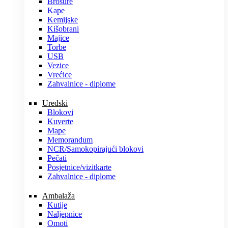
Brošure
Kape
Kemijske
Kišobrani
Majice
Torbe
USB
Vezice
Vrećice
Zahvalnice - diplome
Uredski
Blokovi
Kuverte
Mape
Memorandum
NCR/Samokopirajući blokovi
Pečati
Posjetnice/vizitkarte
Zahvalnice - diplome
Ambalaža
Kutije
Naljepnice
Omoti