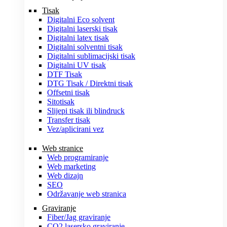
Tisak
Digitalni Eco solvent
Digitalni laserski tisak
Digitalni latex tisak
Digitalni solventni tisak
Digitalni sublimacijski tisak
Digitalni UV tisak
DTF Tisak
DTG Tisak / Direktni tisak
Offsetni tisak
Sitotisak
Slijepi tisak ili blindruck
Transfer tisak
Vez/aplicirani vez
Web stranice
Web programiranje
Web marketing
Web dizajn
SEO
Održavanje web stranica
Graviranje
Fiber/Jag graviranje
CO2 lasersko graviranje