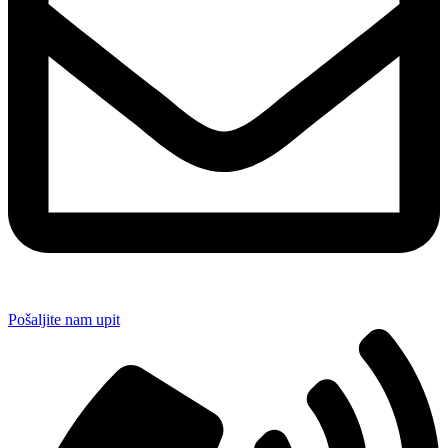
Pošaljite nam upit