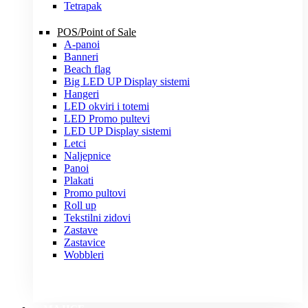
Tetrapak
POS/Point of Sale
A-panoi
Banneri
Beach flag
Big LED UP Display sistemi
Hangeri
LED okviri i totemi
LED Promo pultevi
LED UP Display sistemi
Letci
Naljepnice
Panoi
Plakati
Promo pultovi
Roll up
Tekstilni zidovi
Zastave
Zastavice
Wobbleri