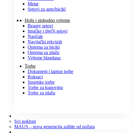
Metar
Setovi za auto/bicikl
Hobi i slobodno vrijeme
Beauty setovi
Igračke i dječji setovi
Naočale
Navijački rekviziti
Oprema za bicikl
Oprema za plažu
Vrijeme blagdana
Torbe
Dokument i laptop torbe
Ruksaci
Sportske torbe
Torbe za kupovinu
Torbe za plažu
POKLONI
Svi pokloni
MAUS – nova generacija zaštite od požara
O NAMA