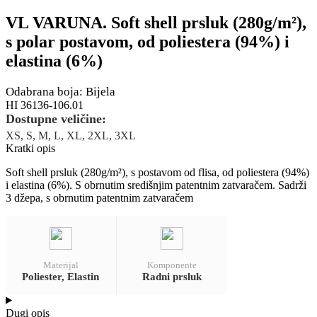
VL VARUNA. Soft shell prsluk (280g/m²),
s polar postavom, od poliestera (94%) i
elastina (6%)
Odabrana boja: Bijela
HI 36136-106.01
Dostupne veličine:
XS, S, M, L, XL, 2XL, 3XL
Kratki opis
Soft shell prsluk (280g/m²), s postavom od flisa, od poliestera (94%)
i elastina (6%). S obrnutim središnjim patentnim zatvaračem. Sadrži
3 džepa, s obrnutim patentnim zatvaračem
Materijal
Komponente
Poliester, Elastin
Radni prsluk
Dugi opis