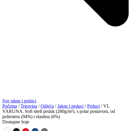
Sve jakne i prsluci
Početna
/
Trgovina
/
Odjeća
/
Jakne i prsluci
/
Prsluci
/ VL
VARUNA. Soft shell prsluk (280g/m²), s polar postavom, od
poliestera (94%) i elastina (6%)
Dostupne boje