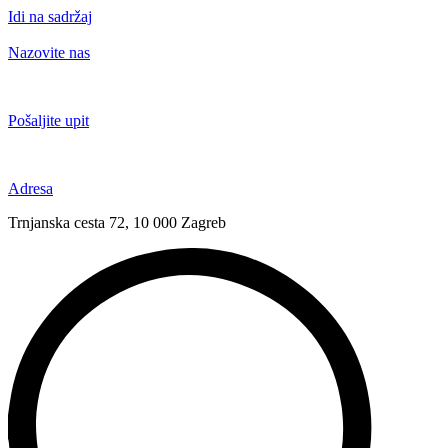
Idi na sadržaj
Nazovite nas
+385 91 6673 789
Pošaljite upit
novival@novival.hr
Adresa
Trnjanska cesta 72, 10 000 Zagreb