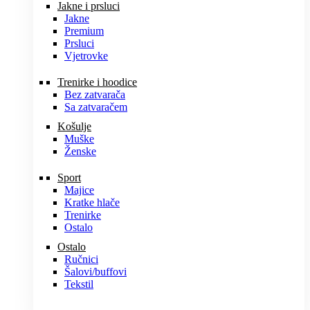
Jakne i prsluci
Jakne
Premium
Prsluci
Vjetrovke
Trenirke i hoodice
Bez zatvarača
Sa zatvaračem
Košulje
Muške
Ženske
Sport
Majice
Kratke hlače
Trenirke
Ostalo
Ostalo
Ručnici
Šalovi/buffovi
Tekstil