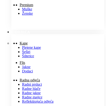
Premium
Muške
Ženske
ODJEĆA
Kape
Pletene kape
Šeširi
Šilterice
Flis
Jakne
Dodaci
Radna odjeća
Radni prsluci
Radne hlače
Radne jakne
Radne majice
Reflektirajuća odjeća