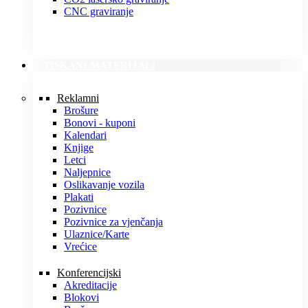
CNC graviranje
TISKANI MATERIJALI
Reklamni
Brošure
Bonovi - kuponi
Kalendari
Knjige
Letci
Naljepnice
Oslikavanje vozila
Plakati
Pozivnice
Pozivnice za vjenčanja
Ulaznice/Karte
Vrećice
Konferencijski
Akreditacije
Blokovi