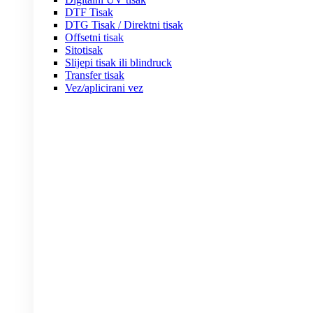
DTF Tisak
DTG Tisak / Direktni tisak
Offsetni tisak
Sitotisak
Slijepi tisak ili blindruck
Transfer tisak
Vez/aplicirani vez