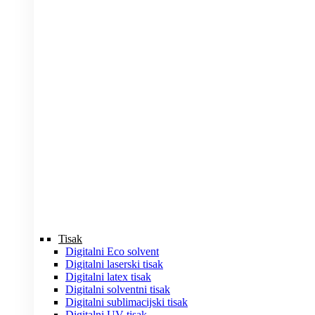
Tisak
Digitalni Eco solvent
Digitalni laserski tisak
Digitalni latex tisak
Digitalni solventni tisak
Digitalni sublimacijski tisak
Digitalni UV tisak