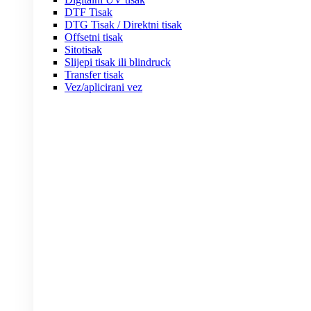
DTF Tisak
DTG Tisak / Direktni tisak
Offsetni tisak
Sitotisak
Slijepi tisak ili blindruck
Transfer tisak
Vez/aplicirani vez