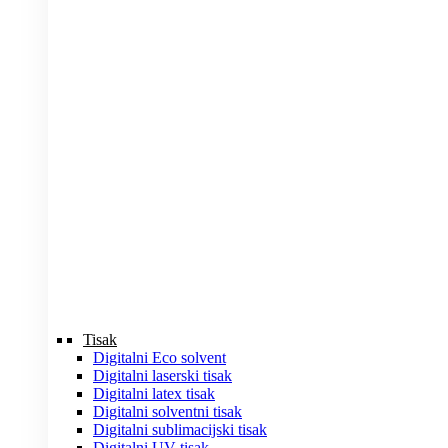
Tisak
Digitalni Eco solvent
Digitalni laserski tisak
Digitalni latex tisak
Digitalni solventni tisak
Digitalni sublimacijski tisak
Digitalni UV tisak