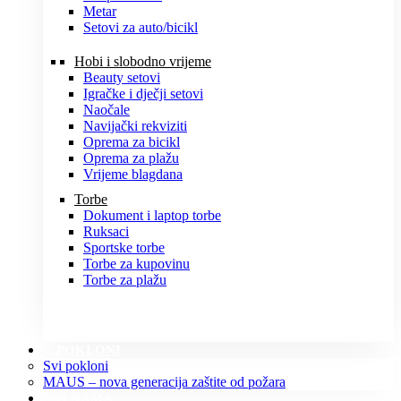
Metar
Setovi za auto/bicikl
Hobi i slobodno vrijeme
Beauty setovi
Igračke i dječji setovi
Naočale
Navijački rekviziti
Oprema za bicikl
Oprema za plažu
Vrijeme blagdana
Torbe
Dokument i laptop torbe
Ruksaci
Sportske torbe
Torbe za kupovinu
Torbe za plažu
POKLONI
Svi pokloni
MAUS – nova generacija zaštite od požara
O NAMA