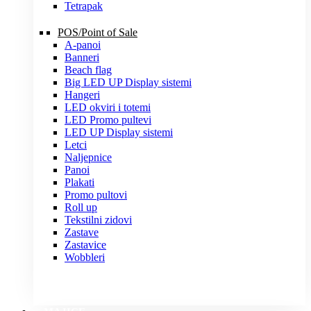
Tetrapak
POS/Point of Sale
A-panoi
Banneri
Beach flag
Big LED UP Display sistemi
Hangeri
LED okviri i totemi
LED Promo pultevi
LED UP Display sistemi
Letci
Naljepnice
Panoi
Plakati
Promo pultovi
Roll up
Tekstilni zidovi
Zastave
Zastavice
Wobbleri