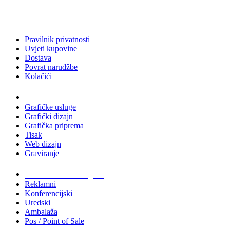
Pravilnik privatnosti
Uvjeti kupovine
Dostava
Povrat narudžbe
Kolačići
Usluge
Grafičke usluge
Grafički dizajn
Grafička priprema
Tisak
Web dizajn
Graviranje
Tiskani materijali
Reklamni
Konferencijski
Uredski
Ambalaža
Pos / Point of Sale