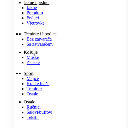
Jakne i prsluci
Jakne
Premium
Prsluci
Vjetrovke
Trenirke i hoodice
Bez zatvarača
Sa zatvaračem
Košulje
Muške
Ženske
Sport
Majice
Kratke hlače
Trenirke
Ostalo
Ostalo
Ručnici
Šalovi/buffovi
Tekstil