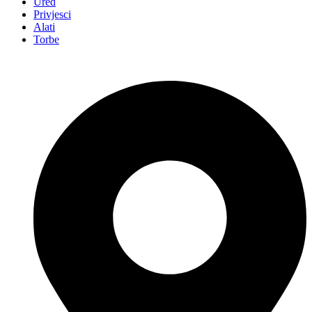
Ured
Privjesci
Alati
Torbe