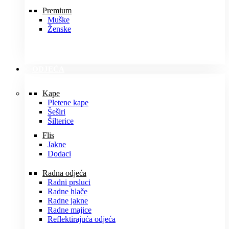
Premium
Muške
Ženske
ODJEĆA
Kape
Pletene kape
Šeširi
Šilterice
Flis
Jakne
Dodaci
Radna odjeća
Radni prsluci
Radne hlače
Radne jakne
Radne majice
Reflektirajuća odjeća