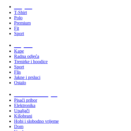
Majice
T-Shirt
Polo
Premium
Fit
Sport
Odjeća
Kape
Radna odjeća
Trenirke i hoodice
Sport
Flis
Jakne i prsluci
Ostalo
Promo materijali
Pisaći pribor
Elektronika
Upaljači
Kišobrani
Hobi i slobodno vrijeme
Dom