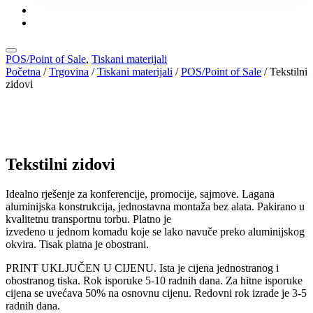
KONTAKT
KATALOZI
POS/Point of Sale
,
Tiskani materijali
Početna
/
Trgovina
/
Tiskani materijali
/
POS/Point of Sale
/ Tekstilni
zidovi
Tekstilni zidovi
Idealno rješenje za konferencije, promocije, sajmove. Lagana
aluminijska konstrukcija, jednostavna montaža bez alata. Pakirano u
kvalitetnu transportnu torbu. Platno je
izvedeno u jednom komadu koje se lako navuče preko aluminijskog
okvira. Tisak platna je obostrani.
PRINT UKLJUČEN U CIJENU. Ista je cijena jednostranog i
obostranog tiska. Rok isporuke 5-10 radnih dana. Za hitne isporuke
cijena se uvećava 50% na osnovnu cijenu. Redovni rok izrade je 3-5
radnih dana.