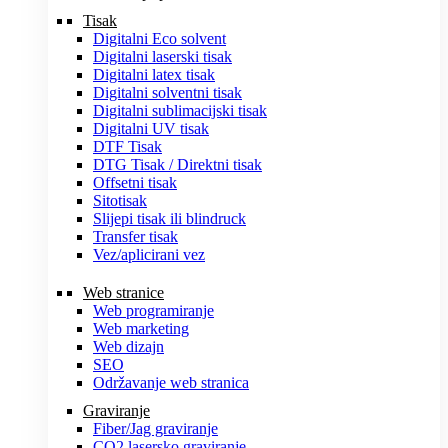
Tisak
Digitalni Eco solvent
Digitalni laserski tisak
Digitalni latex tisak
Digitalni solventni tisak
Digitalni sublimacijski tisak
Digitalni UV tisak
DTF Tisak
DTG Tisak / Direktni tisak
Offsetni tisak
Sitotisak
Slijepi tisak ili blindruck
Transfer tisak
Vez/aplicirani vez
Web stranice
Web programiranje
Web marketing
Web dizajn
SEO
Održavanje web stranica
Graviranje
Fiber/Jag graviranje
CO2 lasersko graviranje