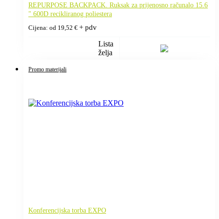
REPURPOSE BACKPACK. Ruksak za prijenosno računalo 15.6
" 600D recikliranog poliestera
+ pdv
Cijena: od
19,52
€
Lista
želja
Promo materijali
Konferencijska torba EXPO