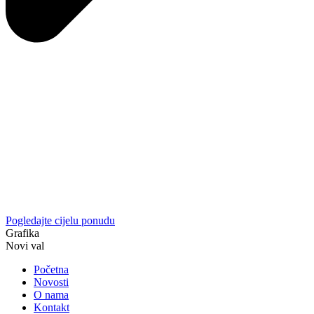
Pogledajte cijelu ponudu
Grafika
Novi val
Početna
Novosti
O nama
Kontakt