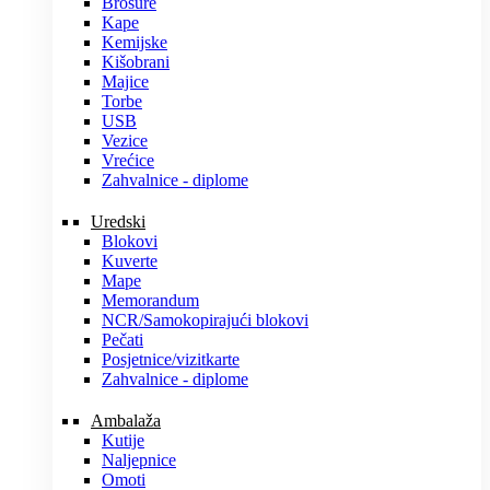
Brošure
Kape
Kemijske
Kišobrani
Majice
Torbe
USB
Vezice
Vrećice
Zahvalnice - diplome
Uredski
Blokovi
Kuverte
Mape
Memorandum
NCR/Samokopirajući blokovi
Pečati
Posjetnice/vizitkarte
Zahvalnice - diplome
Ambalaža
Kutije
Naljepnice
Omoti