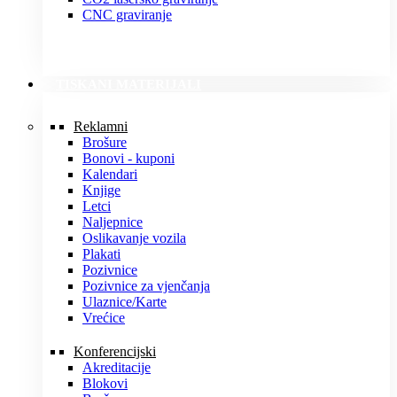
CNC graviranje
TISKANI MATERIJALI
Reklamni
Brošure
Bonovi - kuponi
Kalendari
Knjige
Letci
Naljepnice
Oslikavanje vozila
Plakati
Pozivnice
Pozivnice za vjenčanja
Ulaznice/Karte
Vrećice
Konferencijski
Akreditacije
Blokovi