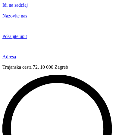
Idi na sadržaj
Nazovite nas
+385 91 6673 789
Pošaljite upit
novival@novival.hr
Adresa
Trnjanska cesta 72, 10 000 Zagreb