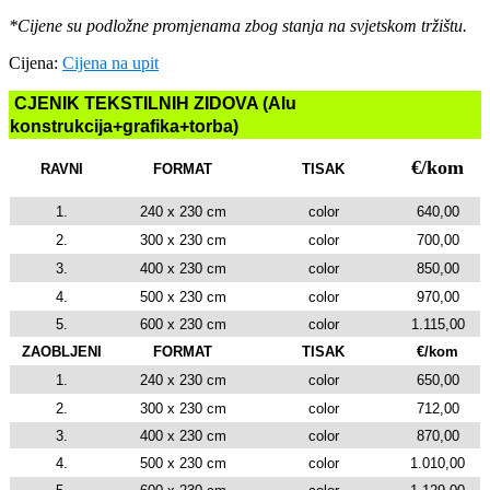
*Cijene su podložne promjenama zbog stanja na svjetskom tržištu.
Cijena:
Cijena na upit
CJENIK TEKSTILNIH ZIDOVA (Alu
konstrukcija+grafika+torba)
€/kom
RAVNI
FORMAT
TISAK
1.
240 x 230 cm
color
640,00
2.
300 x 230 cm
color
700,00
3.
400 x 230 cm
color
850,00
4.
500 x 230 cm
color
970,00
5.
600 x 230 cm
color
1.115,00
ZAOBLJENI
FORMAT
TISAK
€/kom
1.
240 x 230 cm
color
650,00
2.
300 x 230 cm
color
712,00
3.
400 x 230 cm
color
870,00
4.
500 x 230 cm
color
1.010,00