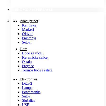
PROMO MATERIJALI
Pisaći pribor
Kemijske
Markeri
Olovke
Pakiranja
Setovi
Dom
Boce za vodu
Keramičke šalice
Ostalo
Pregače
Termos boce i šalice
Elektronika
Držači
Lampe
Powerbanks
Satovi
Slušalice
USB