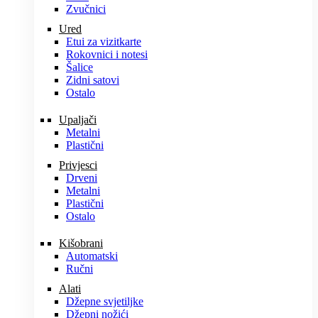
Zvučnici
Ured
Etui za vizitkarte
Rokovnici i notesi
Šalice
Zidni satovi
Ostalo
Upaljači
Metalni
Plastični
Privjesci
Drveni
Metalni
Plastični
Ostalo
Kišobrani
Automatski
Ručni
Alati
Džepne svjetiljke
Džepni nožići