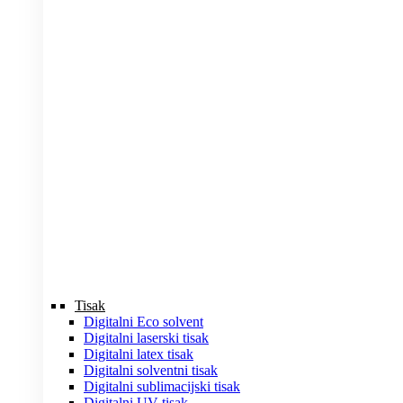
Tisak
Digitalni Eco solvent
Digitalni laserski tisak
Digitalni latex tisak
Digitalni solventni tisak
Digitalni sublimacijski tisak
Digitalni UV tisak