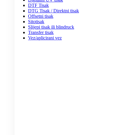
DTF Tisak
DTG Tisak / Direktni tisak
Offsetni tisak
Sitotisak
Slijepi tisak ili blindruck
Transfer tisak
Vez/aplicirani vez