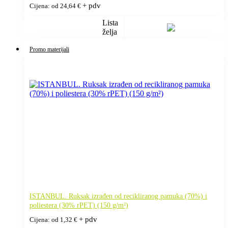
+ pdv
Cijena: od
24,64
€
Lista
želja
Promo materijali
ISTANBUL. Ruksak izrađen od recikliranog pamuka (70%) i
poliestera (30% rPET) (150 g/m²)
+ pdv
Cijena: od
1,32
€