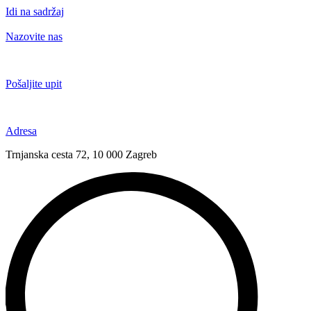
Idi na sadržaj
Nazovite nas
+385 91 6673 789
Pošaljite upit
novival@novival.hr
Adresa
Trnjanska cesta 72, 10 000 Zagreb