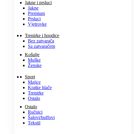
Jakne i prsluci
Jakne
Premium
Prsluci
Vjetrovke
Trenirke i hoodice
Bez zatvarača
Sa zatvaračem
Košulje
Muške
Ženske
Sport
Majice
Kratke hlače
Trenirke
Ostalo
Ostalo
Ručnici
Šalovi/buffovi
Tekstil