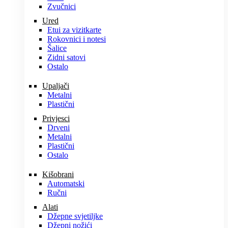
Zvučnici
Ured
Etui za vizitkarte
Rokovnici i notesi
Šalice
Zidni satovi
Ostalo
Upaljači
Metalni
Plastični
Privjesci
Drveni
Metalni
Plastični
Ostalo
Kišobrani
Automatski
Ručni
Alati
Džepne svjetiljke
Džepni nožići