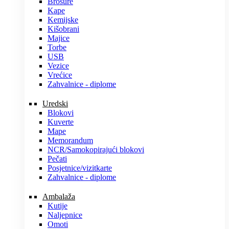
Brošure
Kape
Kemijske
Kišobrani
Majice
Torbe
USB
Vezice
Vrećice
Zahvalnice - diplome
Uredski
Blokovi
Kuverte
Mape
Memorandum
NCR/Samokopirajući blokovi
Pečati
Posjetnice/vizitkarte
Zahvalnice - diplome
Ambalaža
Kutije
Naljepnice
Omoti