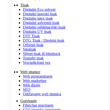
Tisak
Digitalni Eco solvent
Digitalni laserski tisak
Digitalni latex tisak
Digitalni solventni tisak
Digitalni sublimacijski tisak
Digitalni UV tisak
DTF Tisak
DTG Tisak / Direktni tisak
Offsetni tisak
Sitotisak
Slijepi tisak ili blindruck
Transfer tisak
Vez/aplicirani vez
Web stranice
Web programiranje
Web marketing
Web dizajn
SEO
Održavanje web stranica
Graviranje
Fiber/Jag graviranje
CO2 lasersko graviranje