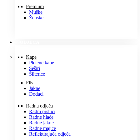
Premium
Muške
Ženske
ODJEĆA
Kape
Pletene kape
Šeširi
Šilterice
Flis
Jakne
Dodaci
Radna odjeća
Radni prsluci
Radne hlače
Radne jakne
Radne majice
Reflektirajuća odjeća