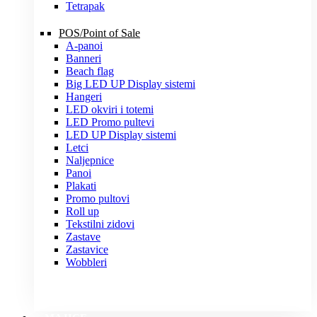
Tetrapak
POS/Point of Sale
A-panoi
Banneri
Beach flag
Big LED UP Display sistemi
Hangeri
LED okviri i totemi
LED Promo pultevi
LED UP Display sistemi
Letci
Naljepnice
Panoi
Plakati
Promo pultovi
Roll up
Tekstilni zidovi
Zastave
Zastavice
Wobbleri