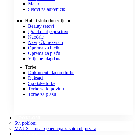
Metar
Setovi za auto/bicikl
Hobi i slobodno vrijeme
Beauty setovi
Igračke i dječji setovi
Naočale
Navijački rekviziti
Oprema za bicikl
Oprema za plažu
Vrijeme blagdana
Torbe
Dokument i laptop torbe
Ruksaci
Sportske torbe
Torbe za kupovinu
Torbe za plažu
POKLONI
Svi pokloni
MAUS – nova generacija zaštite od požara
O NAMA