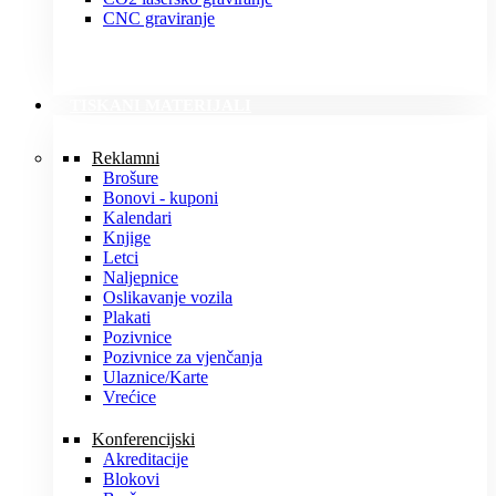
CNC graviranje
TISKANI MATERIJALI
Reklamni
Brošure
Bonovi - kuponi
Kalendari
Knjige
Letci
Naljepnice
Oslikavanje vozila
Plakati
Pozivnice
Pozivnice za vjenčanja
Ulaznice/Karte
Vrećice
Konferencijski
Akreditacije
Blokovi