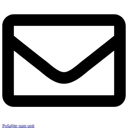
Pošaljite nam upit