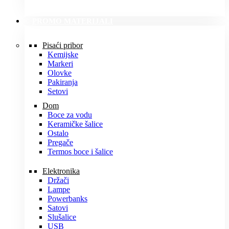
PROMO MATERIJALI
Pisaći pribor
Kemijske
Markeri
Olovke
Pakiranja
Setovi
Dom
Boce za vodu
Keramičke šalice
Ostalo
Pregače
Termos boce i šalice
Elektronika
Držači
Lampe
Powerbanks
Satovi
Slušalice
USB