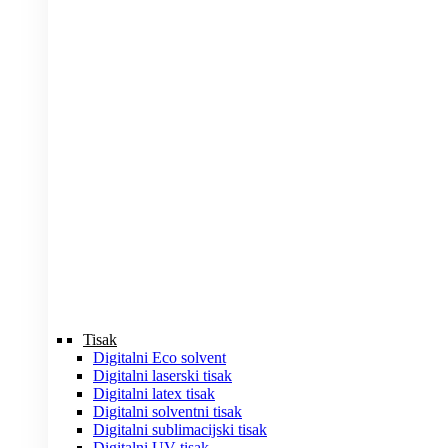
Tisak
Digitalni Eco solvent
Digitalni laserski tisak
Digitalni latex tisak
Digitalni solventni tisak
Digitalni sublimacijski tisak
Digitalni UV tisak