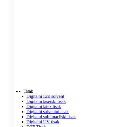
Tisak
Digitalni Eco solvent
Digitalni laserski tisak
Digitalni latex tisak
Digitalni solventni tisak
Digitalni sublimacijski tisak
Digitalni UV tisak
DTF Tisak