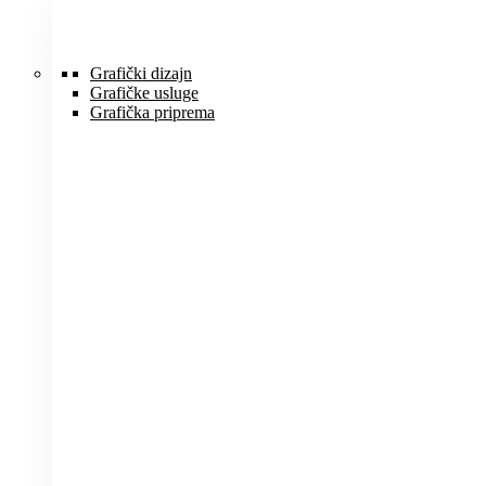
Idi
na
sadržaj
Grafički dizajn
Grafičke usluge
Grafička priprema