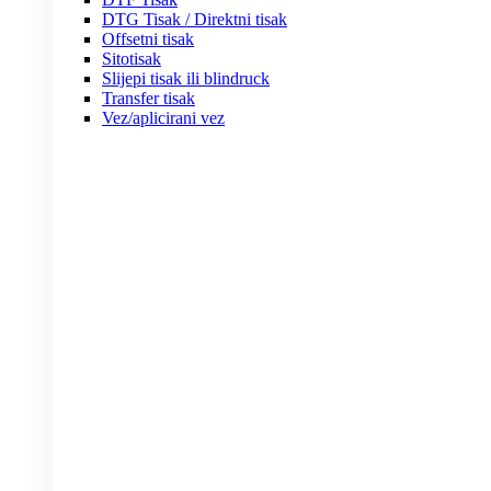
DTG Tisak / Direktni tisak
Offsetni tisak
Sitotisak
Slijepi tisak ili blindruck
Transfer tisak
Vez/aplicirani vez