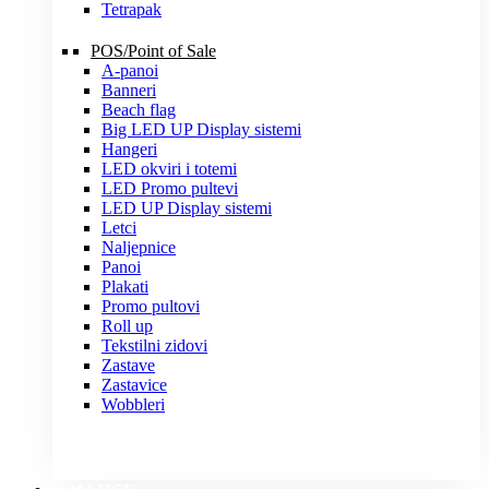
Tetrapak
POS/Point of Sale
A-panoi
Banneri
Beach flag
Big LED UP Display sistemi
Hangeri
LED okviri i totemi
LED Promo pultevi
LED UP Display sistemi
Letci
Naljepnice
Panoi
Plakati
Promo pultovi
Roll up
Tekstilni zidovi
Zastave
Zastavice
Wobbleri