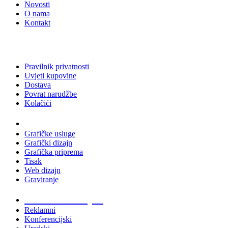
Novosti
O nama
Kontakt
Pravilnik privatnosti
Uvjeti kupovine
Dostava
Povrat narudžbe
Kolačići
Usluge
Grafičke usluge
Grafički dizajn
Grafička priprema
Tisak
Web dizajn
Graviranje
Tiskani materijali
Reklamni
Konferencijski