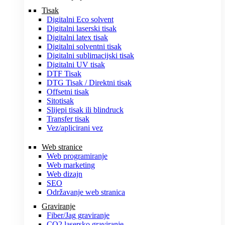
Tisak
Digitalni Eco solvent
Digitalni laserski tisak
Digitalni latex tisak
Digitalni solventni tisak
Digitalni sublimacijski tisak
Digitalni UV tisak
DTF Tisak
DTG Tisak / Direktni tisak
Offsetni tisak
Sitotisak
Slijepi tisak ili blindruck
Transfer tisak
Vez/aplicirani vez
Web stranice
Web programiranje
Web marketing
Web dizajn
SEO
Održavanje web stranica
Graviranje
Fiber/Jag graviranje
CO2 lasersko graviranje