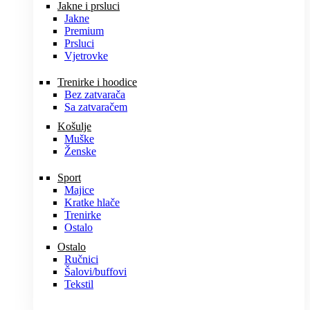
Jakne i prsluci
Jakne
Premium
Prsluci
Vjetrovke
Trenirke i hoodice
Bez zatvarača
Sa zatvaračem
Košulje
Muške
Ženske
Sport
Majice
Kratke hlače
Trenirke
Ostalo
Ostalo
Ručnici
Šalovi/buffovi
Tekstil