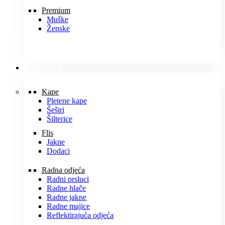
Premium
Muške
Ženske
ODJEĆA
Kape
Pletene kape
Šeširi
Šilterice
Flis
Jakne
Dodaci
Radna odjeća
Radni prsluci
Radne hlače
Radne jakne
Radne majice
Reflektirajuća odjeća