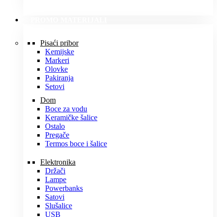
PROMO MATERIJALI
Pisaći pribor
Kemijske
Markeri
Olovke
Pakiranja
Setovi
Dom
Boce za vodu
Keramičke šalice
Ostalo
Pregače
Termos boce i šalice
Elektronika
Držači
Lampe
Powerbanks
Satovi
Slušalice
USB