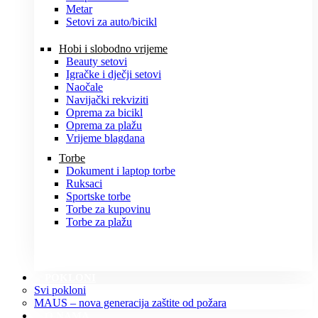
Metar
Setovi za auto/bicikl
Hobi i slobodno vrijeme
Beauty setovi
Igračke i dječji setovi
Naočale
Navijački rekviziti
Oprema za bicikl
Oprema za plažu
Vrijeme blagdana
Torbe
Dokument i laptop torbe
Ruksaci
Sportske torbe
Torbe za kupovinu
Torbe za plažu
POKLONI
Svi pokloni
MAUS – nova generacija zaštite od požara
O NAMA