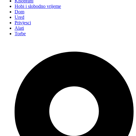
Kišobrani
Hobi i slobodno vrijeme
Dom
Ured
Privjesci
Alati
Torbe