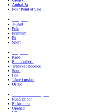
Uredski
Ambalaža
Pos / Point of Sale
Majice
T-Shirt
Polo
Premium
Fit
Sport
Odjeća
Kape
Radna odjeća
Trenirke i hoodice
Sport
Flis
Jakne i prsluci
Ostalo
Promo materijali
Pisaći pribor
Elektronika
Upaljači