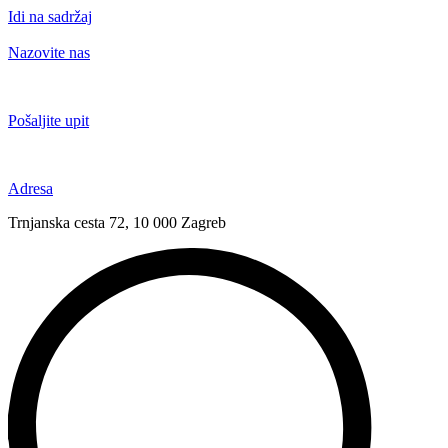
Idi na sadržaj
Nazovite nas
+385 91 6673 789
Pošaljite upit
novival@novival.hr
Adresa
Trnjanska cesta 72, 10 000 Zagreb