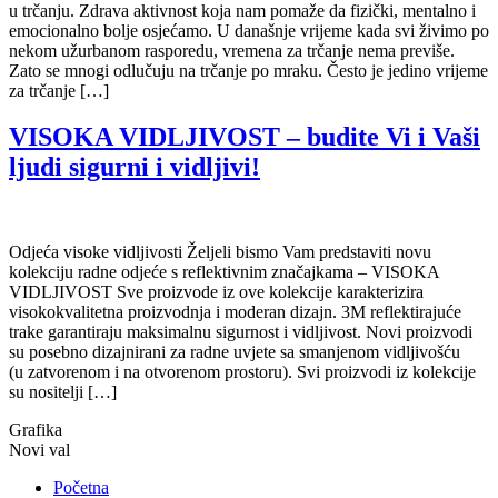
u trčanju. Zdrava aktivnost koja nam pomaže da fizički, mentalno i
emocionalno bolje osjećamo. U današnje vrijeme kada svi živimo po
nekom užurbanom rasporedu, vremena za trčanje nema previše.
Zato se mnogi odlučuju na trčanje po mraku. Često je jedino vrijeme
za trčanje […]
VISOKA VIDLJIVOST – budite Vi i Vaši
ljudi sigurni i vidljivi!
Odjeća visoke vidljivosti Željeli bismo Vam predstaviti novu
kolekciju radne odjeće s reflektivnim značajkama – VISOKA
VIDLJIVOST Sve proizvode iz ove kolekcije karakterizira
visokokvalitetna proizvodnja i moderan dizajn. 3M reflektirajuće
trake garantiraju maksimalnu sigurnost i vidljivost. Novi proizvodi
su posebno dizajnirani za radne uvjete sa smanjenom vidljivošću
(u zatvorenom i na otvorenom prostoru). Svi proizvodi iz kolekcije
su nositelji […]
Grafika
Novi val
Početna