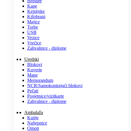
Brošure
Kape
Kemijske
Kišobrani
Majice
Torbe
USB
Vezice
Vrećice
Zahvalnice - diplome
Uredski
Blokovi
Kuverte
Mape
Memorandum
NCR/Samokopirajući blokovi
Pečati
Posjetnice/vizitkarte
Zahvalnice - diplome
Ambalaža
Kutije
Naljepnice
Omoti