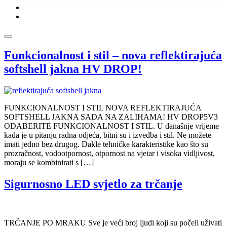
KONTAKT
KATALOZI
Funkcionalnost i stil – nova reflektirajuća
softshell jakna HV DROP!
FUNKCIONALNOST I STIL NOVA REFLEKTIRAJUĆA
SOFTSHELL JAKNA SADA NA ZALIHAMA! HV DROP5V3
ODABERITE FUNKCIONALNOST I STIL. U današnje vrijeme
kada je u pitanju radna odjeća, bitni su i izvedba i stil. Ne možete
imati jedno bez drugog. Dakle tehničke karakteristike kao što su
prozračnost, vodootpornost, otpornost na vjetar i visoka vidljivost,
moraju se kombinirati s […]
Sigurnosno LED svjetlo za trčanje
TRČANJE PO MRAKU Sve je veći broj ljudi koji su počeli uživati