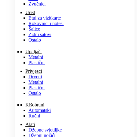
Zvučnici
Ured
Etui za vizitkarte
Rokovnici i notesi
Šalice
Zidni satovi
Ostalo
Upaljači
Metalni
Plastični
Privjesci
Drveni
Metalni
Plastični
Ostalo
Kišobrani
Automatski
Ručni
Alati
Džepne svjetiljke
Džepni nožići