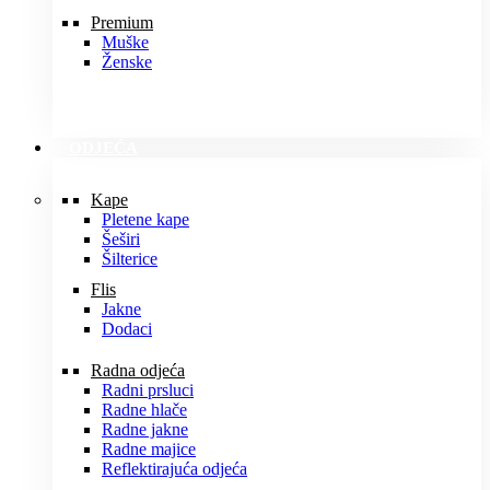
Premium
Muške
Ženske
ODJEĆA
Kape
Pletene kape
Šeširi
Šilterice
Flis
Jakne
Dodaci
Radna odjeća
Radni prsluci
Radne hlače
Radne jakne
Radne majice
Reflektirajuća odjeća