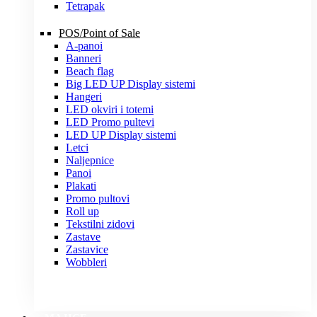
Tetrapak
POS/Point of Sale
A-panoi
Banneri
Beach flag
Big LED UP Display sistemi
Hangeri
LED okviri i totemi
LED Promo pultevi
LED UP Display sistemi
Letci
Naljepnice
Panoi
Plakati
Promo pultovi
Roll up
Tekstilni zidovi
Zastave
Zastavice
Wobbleri