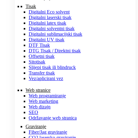
Tisak
Digitalni Eco solvent
Digitalni laserski tisak
Digitalni latex tisak
Digitalni solventni tisak
Digitalni sublimacijski tisak
Digitalni UV tisak
DTF Tisak
DTG Tisak / Direktni tisak
Offsetni tisak
Sitotisak
Slijepi tisak ili blindruck
Transfer tisak
Vez/aplicirani vez
Web stranice
Web programiranje
Web marketing
Web dizajn
SEO
Održavanje web stranica
Graviranje
Fiber/Jag graviranje
CO2 lasersko graviranje