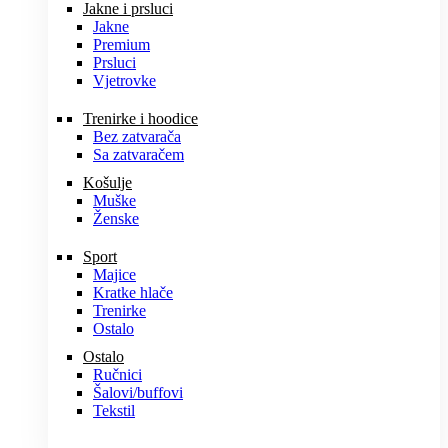
Jakne i prsluci
Jakne
Premium
Prsluci
Vjetrovke
Trenirke i hoodice
Bez zatvarača
Sa zatvaračem
Košulje
Muške
Ženske
Sport
Majice
Kratke hlače
Trenirke
Ostalo
Ostalo
Ručnici
Šalovi/buffovi
Tekstil