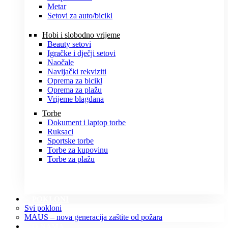
Metar
Setovi za auto/bicikl
Hobi i slobodno vrijeme
Beauty setovi
Igračke i dječji setovi
Naočale
Navijački rekviziti
Oprema za bicikl
Oprema za plažu
Vrijeme blagdana
Torbe
Dokument i laptop torbe
Ruksaci
Sportske torbe
Torbe za kupovinu
Torbe za plažu
POKLONI
Svi pokloni
MAUS – nova generacija zaštite od požara
O NAMA