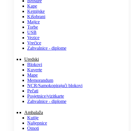
Brošure
Kape
Kemijske
Kišobrani
Majice
Torbe
USB
Vezice
Vrećice
Zahvalnice - diplome
Uredski
Blokovi
Kuverte
Mape
Memorandum
NCR/Samokopirajući blokovi
Pečati
Posjetnice/vizitkarte
Zahvalnice - diplome
Ambalaža
Kutije
Naljepnice
Omoti