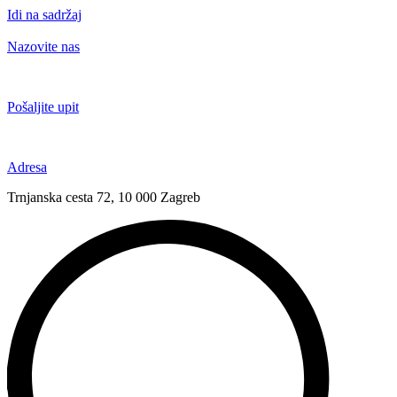
Idi na sadržaj
Nazovite nas
+385 91 6673 789
Pošaljite upit
novival@novival.hr
Adresa
Trnjanska cesta 72, 10 000 Zagreb