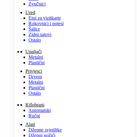
Zvučnici
Ured
Etui za vizitkarte
Rokovnici i notesi
Šalice
Zidni satovi
Ostalo
Upaljači
Metalni
Plastični
Privjesci
Drveni
Metalni
Plastični
Ostalo
Kišobrani
Automatski
Ručni
Alati
Džepne svjetiljke
Džepni nožići