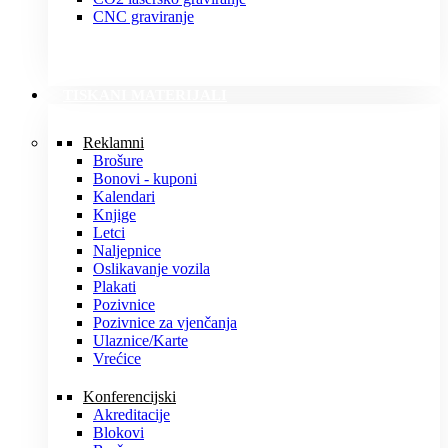
CNC graviranje
TISKANI MATERIJALI
Reklamni
Brošure
Bonovi - kuponi
Kalendari
Knjige
Letci
Naljepnice
Oslikavanje vozila
Plakati
Pozivnice
Pozivnice za vjenčanja
Ulaznice/Karte
Vrećice
Konferencijski
Akreditacije
Blokovi