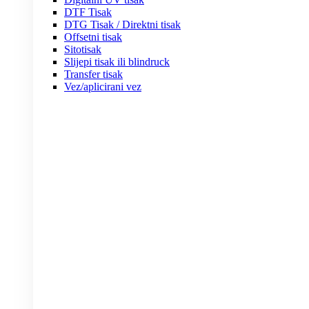
DTF Tisak
DTG Tisak / Direktni tisak
Offsetni tisak
Sitotisak
Slijepi tisak ili blindruck
Transfer tisak
Vez/aplicirani vez