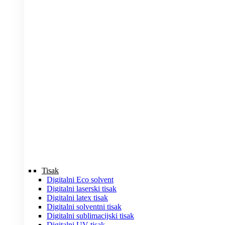
Tisak
Digitalni Eco solvent
Digitalni laserski tisak
Digitalni latex tisak
Digitalni solventni tisak
Digitalni sublimacijski tisak
Digitalni UV tisak