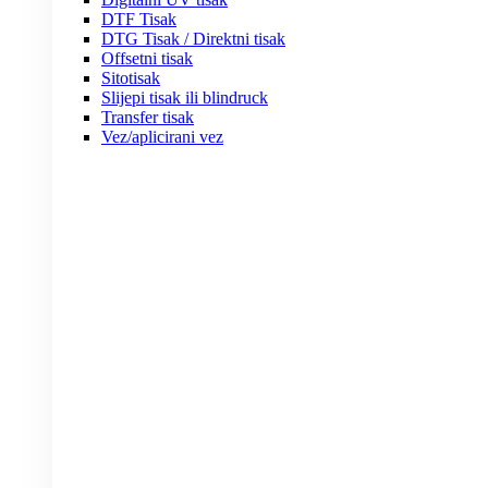
DTF Tisak
DTG Tisak / Direktni tisak
Offsetni tisak
Sitotisak
Slijepi tisak ili blindruck
Transfer tisak
Vez/aplicirani vez