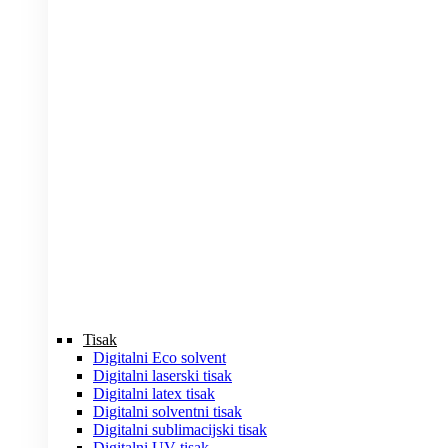
Tisak
Digitalni Eco solvent
Digitalni laserski tisak
Digitalni latex tisak
Digitalni solventni tisak
Digitalni sublimacijski tisak
Digitalni UV tisak