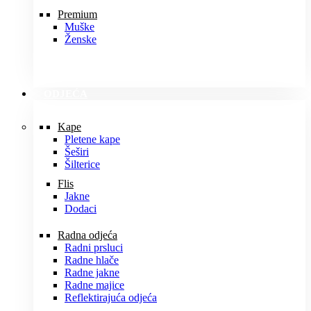
Premium
Muške
Ženske
ODJEĆA
Kape
Pletene kape
Šeširi
Šilterice
Flis
Jakne
Dodaci
Radna odjeća
Radni prsluci
Radne hlače
Radne jakne
Radne majice
Reflektirajuća odjeća