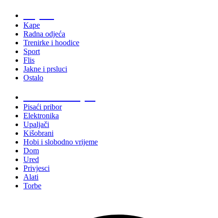
Odjeća
Kape
Radna odjeća
Trenirke i hoodice
Sport
Flis
Jakne i prsluci
Ostalo
Promo materijali
Pisaći pribor
Elektronika
Upaljači
Kišobrani
Hobi i slobodno vrijeme
Dom
Ured
Privjesci
Alati
Torbe