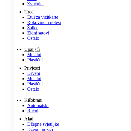
Zvučnici
Ured
Etui za vizitkarte
Rokovnici i notesi
Šalice
Zidni satovi
Ostalo
Upaljači
Metalni
Plastični
Privjesci
Drveni
Metalni
Plastični
Ostalo
Kišobrani
Automatski
Ručni
Alati
Džepne svjetiljke
Džepni nožići