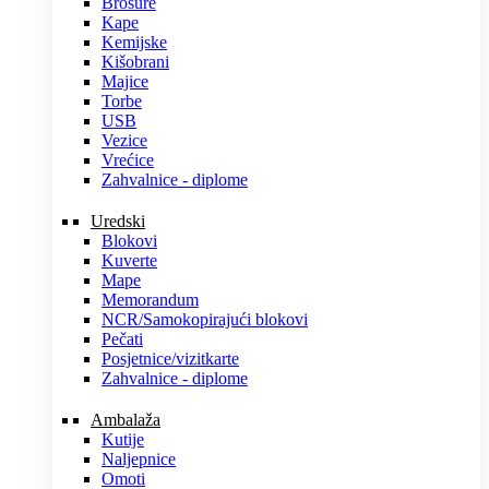
Brošure
Kape
Kemijske
Kišobrani
Majice
Torbe
USB
Vezice
Vrećice
Zahvalnice - diplome
Uredski
Blokovi
Kuverte
Mape
Memorandum
NCR/Samokopirajući blokovi
Pečati
Posjetnice/vizitkarte
Zahvalnice - diplome
Ambalaža
Kutije
Naljepnice
Omoti