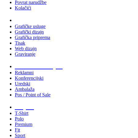
Povrat narudžbe
Kolačići
Usluge
Grafičke usluge
Grafički dizajn
Grafička priprema
Tisak
Web dizajn
Graviranje
Tiskani materijali
Reklamni
Konferencijski
Uredski
Ambalaža
Pos / Point of Sale
Majice
T-Shirt
Polo
Premium
Fit
Sport