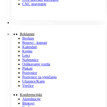
CNC graviranje
TISKANI MATERIJALI
Reklamni
Brošure
Bonovi - kuponi
Kalendari
Knjige
Letci
Naljepnice
Oslikavanje vozila
Plakati
Pozivnice
Pozivnice za vjenčanja
Ulaznice/Karte
Vrećice
Konferencijski
Akreditacije
Blokovi