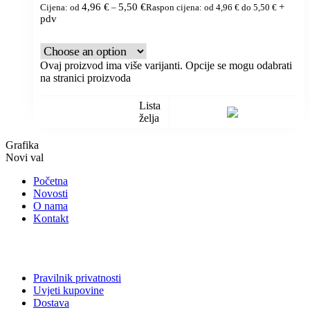
4,96
€
5,50
€
+
Cijena: od
–
Raspon cijena: od 4,96 € do 5,50 €
pdv
Ovaj proizvod ima više varijanti. Opcije se mogu odabrati
na stranici proizvoda
Lista
želja
Grafika
Novi val
Početna
Novosti
O nama
Kontakt
Pravilnik privatnosti
Uvjeti kupovine
Dostava