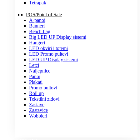
Tetrapak
POS/Point of Sale
A-panoi
Banneri
Beach flag
Big LED UP Display sistemi
Hangeri
LED okviri i totemi
LED Promo pultevi
LED UP Display sistemi
Letci
Naljepnice
Panoi
Plakati
Promo pultovi
Roll up
Tekstilni zidovi
Zastave
Zastavice
Wobbleri