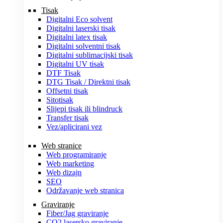
Tisak
Digitalni Eco solvent
Digitalni laserski tisak
Digitalni latex tisak
Digitalni solventni tisak
Digitalni sublimacijski tisak
Digitalni UV tisak
DTF Tisak
DTG Tisak / Direktni tisak
Offsetni tisak
Sitotisak
Slijepi tisak ili blindruck
Transfer tisak
Vez/aplicirani vez
Web stranice
Web programiranje
Web marketing
Web dizajn
SEO
Održavanje web stranica
Graviranje
Fiber/Jag graviranje
CO2 lasersko graviranje