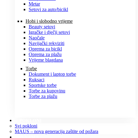
Metar
Setovi za auto/bicikl
Hobi i slobodno vrijeme
Beauty setovi
Igračke i dječji setovi
Naočale
Navijački rekviziti
Oprema za bicikl
Oprema za plažu
Vrijeme blagdana
Torbe
Dokument i laptop torbe
Ruksaci
Sportske torbe
Torbe za kupovinu
Torbe za plažu
POKLONI
Svi pokloni
MAUS – nova generacija zaštite od požara
O NAMA