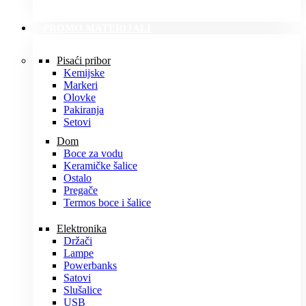
PROMO MATERIJALI
Pisaći pribor
Kemijske
Markeri
Olovke
Pakiranja
Setovi
Dom
Boce za vodu
Keramičke šalice
Ostalo
Pregače
Termos boce i šalice
Elektronika
Držači
Lampe
Powerbanks
Satovi
Slušalice
USB