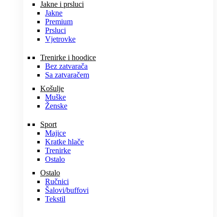
Jakne i prsluci
Jakne
Premium
Prsluci
Vjetrovke
Trenirke i hoodice
Bez zatvarača
Sa zatvaračem
Košulje
Muške
Ženske
Sport
Majice
Kratke hlače
Trenirke
Ostalo
Ostalo
Ručnici
Šalovi/buffovi
Tekstil