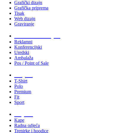
Grafički dizajn
Grafička priprema
Tisak
Web dizajn
Graviranje
Tiskani materijali
Reklamni
Konferencijski
Uredski
Ambalaža
Pos / Point of Sale
Majice
T-Shirt
Polo
Premium
Fit
Sport
Odjeća
Kape
Radna odjeća
Trenirke i hoodice