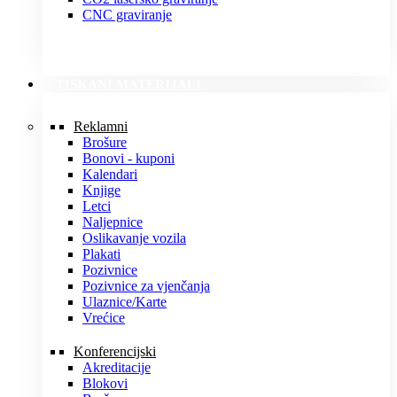
CNC graviranje
TISKANI MATERIJALI
Reklamni
Brošure
Bonovi - kuponi
Kalendari
Knjige
Letci
Naljepnice
Oslikavanje vozila
Plakati
Pozivnice
Pozivnice za vjenčanja
Ulaznice/Karte
Vrećice
Konferencijski
Akreditacije
Blokovi