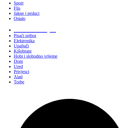
Sport
Flis
Jakne i prsluci
Ostalo
Promo materijali
Pisaći pribor
Elektronika
Upaljači
Kišobrani
Hobi i slobodno vrijeme
Dom
Ured
Privjesci
Alati
Torbe