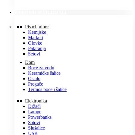
PROMO MATERIJALI
Pisaći pribor
Kemijske
Markeri
Olovke
Pakiranja
Setovi
Dom
Boce za vodu
Keramičke šalice
Ostalo
Pregače
Termos boce i šalice
Elektronika
Držači
Lampe
Powerbanks
Satovi
Slušalice
USB