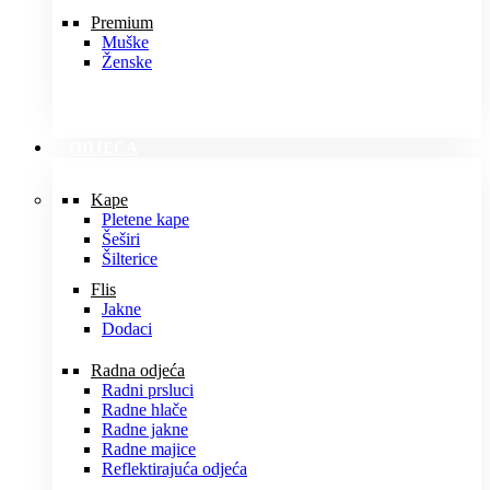
Premium
Muške
Ženske
ODJEĆA
Kape
Pletene kape
Šeširi
Šilterice
Flis
Jakne
Dodaci
Radna odjeća
Radni prsluci
Radne hlače
Radne jakne
Radne majice
Reflektirajuća odjeća