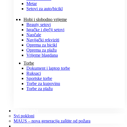
Metar
Setovi za auto/bicikl
Hobi i slobodno vrijeme
Beauty setovi
Igračke i dječji setovi
Naočale
Navijački rekviziti
Oprema za bicikl
Oprema za plažu
Vrijeme blagdana
Torbe
Dokument i laptop torbe
Ruksaci
Sportske torbe
Torbe za kupovinu
Torbe za plažu
POKLONI
Svi pokloni
MAUS – nova generacija zaštite od požara
O NAMA