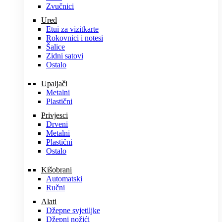
Zvučnici
Ured
Etui za vizitkarte
Rokovnici i notesi
Šalice
Zidni satovi
Ostalo
Upaljači
Metalni
Plastični
Privjesci
Drveni
Metalni
Plastični
Ostalo
Kišobrani
Automatski
Ručni
Alati
Džepne svjetiljke
Džepni nožići