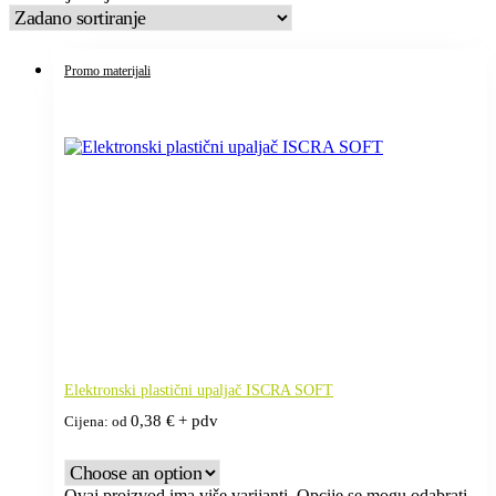
Promo materijali
Elektronski plastični upaljač ISCRA SOFT
0,38
€
+ pdv
Cijena: od
Ovaj proizvod ima više varijanti. Opcije se mogu odabrati