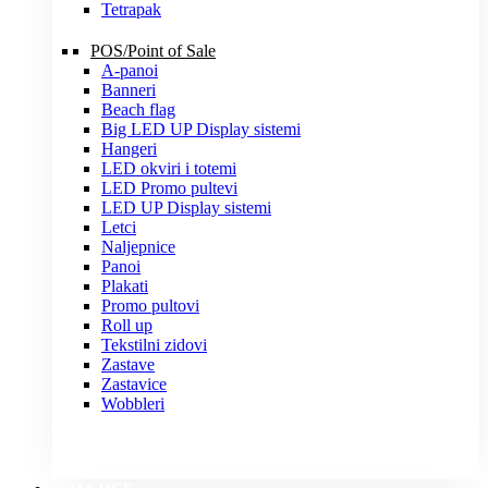
Tetrapak
POS/Point of Sale
A-panoi
Banneri
Beach flag
Big LED UP Display sistemi
Hangeri
LED okviri i totemi
LED Promo pultevi
LED UP Display sistemi
Letci
Naljepnice
Panoi
Plakati
Promo pultovi
Roll up
Tekstilni zidovi
Zastave
Zastavice
Wobbleri