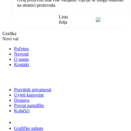
na stranici proizvoda
Lista
želja
Grafika
Novi val
Početna
Novosti
O nama
Kontakt
Pravilnik privatnosti
Uvjeti kupovine
Dostava
Povrat narudžbe
Kolačići
Usluge
Grafičke usluge