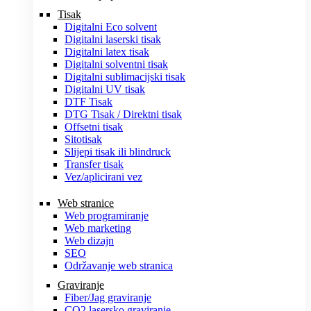
Tisak
Digitalni Eco solvent
Digitalni laserski tisak
Digitalni latex tisak
Digitalni solventni tisak
Digitalni sublimacijski tisak
Digitalni UV tisak
DTF Tisak
DTG Tisak / Direktni tisak
Offsetni tisak
Sitotisak
Slijepi tisak ili blindruck
Transfer tisak
Vez/aplicirani vez
Web stranice
Web programiranje
Web marketing
Web dizajn
SEO
Održavanje web stranica
Graviranje
Fiber/Jag graviranje
CO2 lasersko graviranje