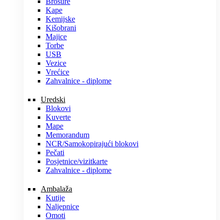
Brošure
Kape
Kemijske
Kišobrani
Majice
Torbe
USB
Vezice
Vrećice
Zahvalnice - diplome
Uredski
Blokovi
Kuverte
Mape
Memorandum
NCR/Samokopirajući blokovi
Pečati
Posjetnice/vizitkarte
Zahvalnice - diplome
Ambalaža
Kutije
Naljepnice
Omoti