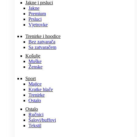
Jakne i prsluci
Jakne
Premium
Prsluci
Vjetrovke
Trenirke i hoodice
Bez zatvarača
Sa zatvaračem
Košulje
Muške
Ženske
Sport
Majice
Kratke hlače
Trenirke
Ostalo
Ostalo
Ručnici
Šalovi/buffovi
Tekstil