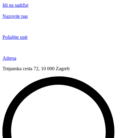
Idi na sadržaj
Nazovite nas
+385 91 6673 789
Pošaljite upit
novival@novival.hr
Adresa
Trnjanska cesta 72, 10 000 Zagreb