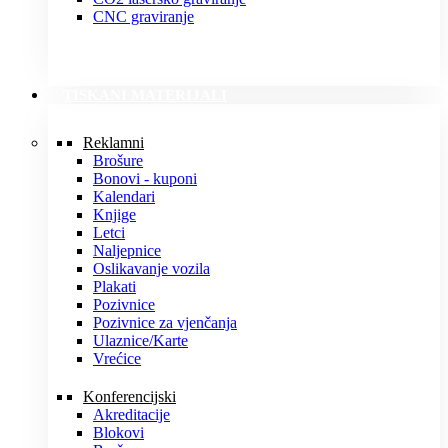
CNC graviranje
TISKANI MATERIJALI
Reklamni
Brošure
Bonovi - kuponi
Kalendari
Knjige
Letci
Naljepnice
Oslikavanje vozila
Plakati
Pozivnice
Pozivnice za vjenčanja
Ulaznice/Karte
Vrećice
Konferencijski
Akreditacije
Blokovi