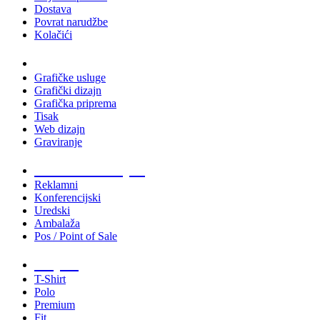
Dostava
Povrat narudžbe
Kolačići
Usluge
Grafičke usluge
Grafički dizajn
Grafička priprema
Tisak
Web dizajn
Graviranje
Tiskani materijali
Reklamni
Konferencijski
Uredski
Ambalaža
Pos / Point of Sale
Majice
T-Shirt
Polo
Premium
Fit