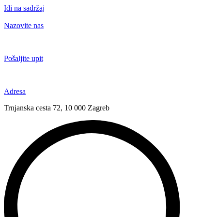
Idi na sadržaj
Nazovite nas
+385 91 6673 789
Pošaljite upit
novival@novival.hr
Adresa
Trnjanska cesta 72, 10 000 Zagreb