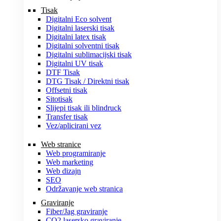
Tisak
Digitalni Eco solvent
Digitalni laserski tisak
Digitalni latex tisak
Digitalni solventni tisak
Digitalni sublimacijski tisak
Digitalni UV tisak
DTF Tisak
DTG Tisak / Direktni tisak
Offsetni tisak
Sitotisak
Slijepi tisak ili blindruck
Transfer tisak
Vez/aplicirani vez
Web stranice
Web programiranje
Web marketing
Web dizajn
SEO
Održavanje web stranica
Graviranje
Fiber/Jag graviranje
CO2 lasersko graviranje