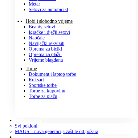
Metar
Setovi za auto/bicikl
Hobi i slobodno vrijeme
Beauty setovi
Igračke i dječji setovi
Naočale
Navijački rekviziti
Oprema za bicikl
Oprema za plažu
Vrijeme blagdana
Torbe
Dokument i laptop torbe
Ruksaci
Sportske torbe
Torbe za kupovinu
Torbe za plažu
POKLONI
Svi pokloni
MAUS – nova generacija zaštite od požara
O NAMA