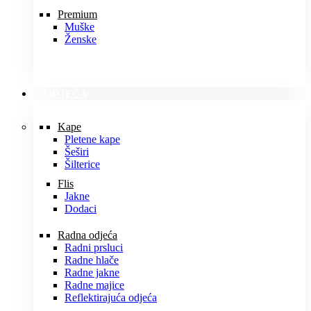
Premium
Muške
Ženske
ODJEĆA
Kape
Pletene kape
Šeširi
Šilterice
Flis
Jakne
Dodaci
Radna odjeća
Radni prsluci
Radne hlače
Radne jakne
Radne majice
Reflektirajuća odjeća