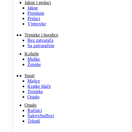
Jakne i prsluci
Jakne
Premium
Prsluci
Vjetrovke
Trenirke i hoodice
Bez zatvarača
Sa zatvaračem
Košulje
Muške
Ženske
Sport
Majice
Kratke hlače
Trenirke
Ostalo
Ostalo
Ručnici
Šalovi/buffovi
Tekstil