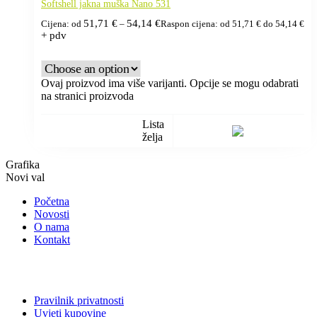
Softshell jakna muška Nano 531
51,71
€
54,14
€
Cijena: od
–
Raspon cijena: od 51,71 € do 54,14 €
+ pdv
Ovaj proizvod ima više varijanti. Opcije se mogu odabrati
na stranici proizvoda
Lista
želja
Grafika
Novi val
Početna
Novosti
O nama
Kontakt
Pravilnik privatnosti
Uvjeti kupovine