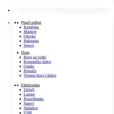
PROMO MATERIJALI
Pisaći pribor
Kemijske
Markeri
Olovke
Pakiranja
Setovi
Dom
Boce za vodu
Keramičke šalice
Ostalo
Pregače
Termos boce i šalice
Elektronika
Držači
Lampe
Powerbanks
Satovi
Slušalice
USB