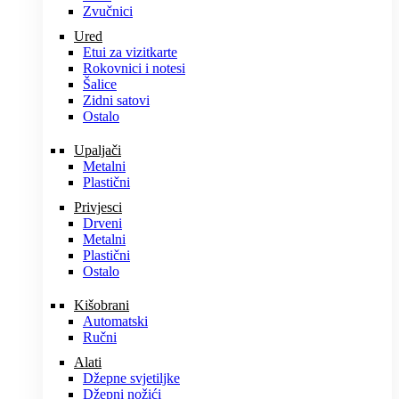
Zvučnici
Ured
Etui za vizitkarte
Rokovnici i notesi
Šalice
Zidni satovi
Ostalo
Upaljači
Metalni
Plastični
Privjesci
Drveni
Metalni
Plastični
Ostalo
Kišobrani
Automatski
Ručni
Alati
Džepne svjetiljke
Džepni nožići