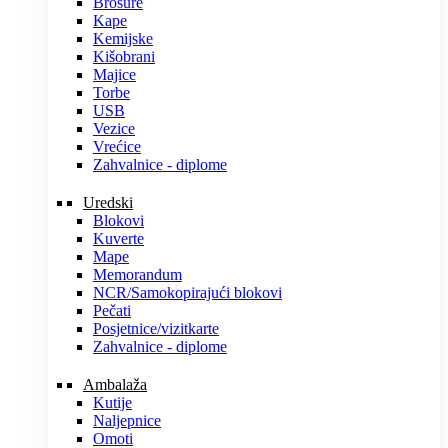
Brošure
Kape
Kemijske
Kišobrani
Majice
Torbe
USB
Vezice
Vrećice
Zahvalnice - diplome
Uredski
Blokovi
Kuverte
Mape
Memorandum
NCR/Samokopirajući blokovi
Pečati
Posjetnice/vizitkarte
Zahvalnice - diplome
Ambalaža
Kutije
Naljepnice
Omoti