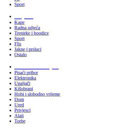
Sport
Odjeća
Kape
Radna odjeća
Trenirke i hoodice
Sport
Flis
Jakne i prsluci
Ostalo
Promo materijali
Pisaći pribor
Elektronika
Upaljači
Kišobrani
Hobi i slobodno vrijeme
Dom
Ured
Privjesci
Alati
Torbe