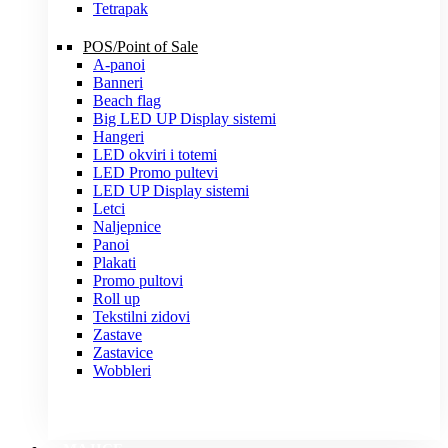
Tetrapak
POS/Point of Sale
A-panoi
Banneri
Beach flag
Big LED UP Display sistemi
Hangeri
LED okviri i totemi
LED Promo pultevi
LED UP Display sistemi
Letci
Naljepnice
Panoi
Plakati
Promo pultovi
Roll up
Tekstilni zidovi
Zastave
Zastavice
Wobbleri