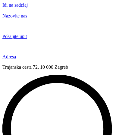
Idi na sadržaj
Nazovite nas
+385 91 6673 789
Pošaljite upit
novival@novival.hr
Adresa
Trnjanska cesta 72, 10 000 Zagreb