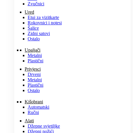
Zvučnici
Ured
Etui za vizitkarte
Rokovnici i notesi
Šalice
Zidni satovi
Ostalo
Upaljači
Metalni
Plastični
Privjesci
Drveni
Metalni
Plastični
Ostalo
Kišobrani
Automatski
Ručni
Alati
Džepne svjetiljke
Džepni nožići