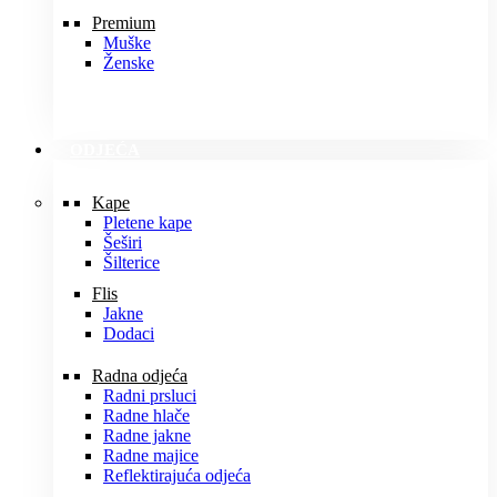
Premium
Muške
Ženske
ODJEĆA
Kape
Pletene kape
Šeširi
Šilterice
Flis
Jakne
Dodaci
Radna odjeća
Radni prsluci
Radne hlače
Radne jakne
Radne majice
Reflektirajuća odjeća