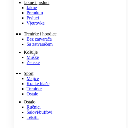
Jakne i prsluci
Jakne
Premium
Prsluci
Vjetrovke
Trenirke i hoodice
Bez zatvarača
Sa zatvaračem
Košulje
Muške
Ženske
Sport
Majice
Kratke hlače
Trenirke
Ostalo
Ostalo
Ručnici
Šalovi/buffovi
Tekstil