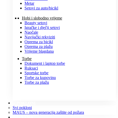
Metar
Setovi za auto/bicikl
Hobi i slobodno vrijeme
Beauty setovi
Igračke i dječji setovi
Naočale
Navijački rekviziti
Oprema za bicikl
Oprema za plažu
Vrijeme blagdana
Torbe
Dokument i laptop torbe
Ruksaci
Sportske torbe
Torbe za kupovinu
Torbe za plažu
POKLONI
Svi pokloni
MAUS – nova generacija zaštite od požara
O NAMA