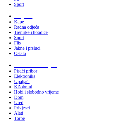
Sport
Odjeća
Kape
Radna odjeća
Trenirke i hoodice
Sport
Flis
Jakne i prsluci
Ostalo
Promo materijali
Pisaći pribor
Elektronika
Upaljači
Kišobrani
Hobi i slobodno vrijeme
Dom
Ured
Privjesci
Alati
Torbe