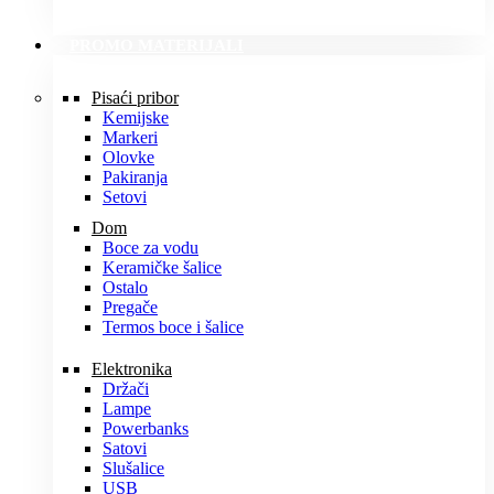
PROMO MATERIJALI
Pisaći pribor
Kemijske
Markeri
Olovke
Pakiranja
Setovi
Dom
Boce za vodu
Keramičke šalice
Ostalo
Pregače
Termos boce i šalice
Elektronika
Držači
Lampe
Powerbanks
Satovi
Slušalice
USB