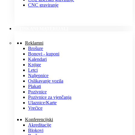
CNC graviranje
TISKANI MATERIJALI
Reklamni
Brošure
Bonovi - kuponi
Kalendari
Knjige
Letci
Naljepnice
Oslikavanje vozila
Plakati
Pozivnice
Pozivnice za vjenčanja
Ulaznice/Karte
Vrećice
Konferencijski
Akreditacije
Blokovi