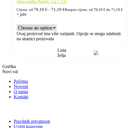
Jakna muška Pacific 3 in 1 533
70,10
€
71,10
€
Cijena: od
–
Raspon cijena: od 70,10 € do 71,10 €
+ pdv
Ovaj proizvod ima više varijanti. Opcije se mogu odabrati
na stranici proizvoda
Lista
želja
Grafika
Novi val
Početna
Novosti
O nama
Kontakt
Pravilnik privatnosti
Uvjeti kupovine