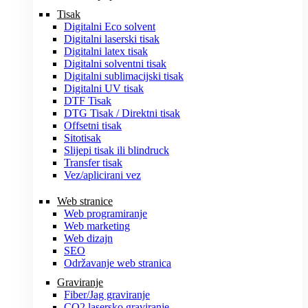
Tisak
Digitalni Eco solvent
Digitalni laserski tisak
Digitalni latex tisak
Digitalni solventni tisak
Digitalni sublimacijski tisak
Digitalni UV tisak
DTF Tisak
DTG Tisak / Direktni tisak
Offsetni tisak
Sitotisak
Slijepi tisak ili blindruck
Transfer tisak
Vez/aplicirani vez
Web stranice
Web programiranje
Web marketing
Web dizajn
SEO
Održavanje web stranica
Graviranje
Fiber/Jag graviranje
CO2 lasersko graviranje