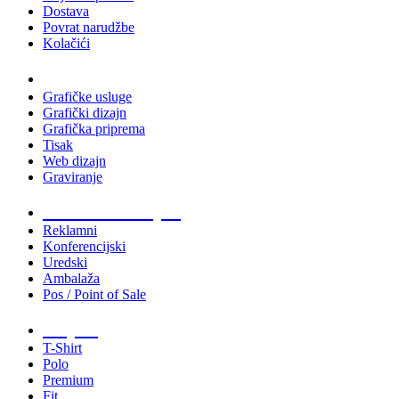
Dostava
Povrat narudžbe
Kolačići
Usluge
Grafičke usluge
Grafički dizajn
Grafička priprema
Tisak
Web dizajn
Graviranje
Tiskani materijali
Reklamni
Konferencijski
Uredski
Ambalaža
Pos / Point of Sale
Majice
T-Shirt
Polo
Premium
Fit