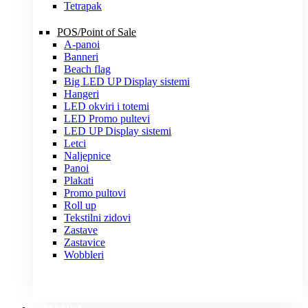
Tetrapak
POS/Point of Sale
A-panoi
Banneri
Beach flag
Big LED UP Display sistemi
Hangeri
LED okviri i totemi
LED Promo pultevi
LED UP Display sistemi
Letci
Naljepnice
Panoi
Plakati
Promo pultovi
Roll up
Tekstilni zidovi
Zastave
Zastavice
Wobbleri