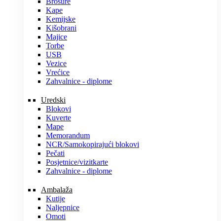
Brošure
Kape
Kemijske
Kišobrani
Majice
Torbe
USB
Vezice
Vrećice
Zahvalnice - diplome
Uredski
Blokovi
Kuverte
Mape
Memorandum
NCR/Samokopirajući blokovi
Pečati
Posjetnice/vizitkarte
Zahvalnice - diplome
Ambalaža
Kutije
Naljepnice
Omoti