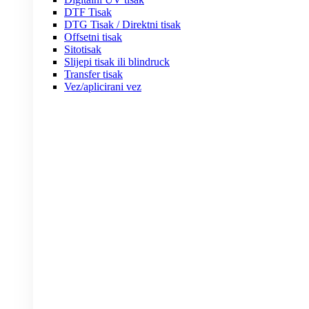
DTF Tisak
DTG Tisak / Direktni tisak
Offsetni tisak
Sitotisak
Slijepi tisak ili blindruck
Transfer tisak
Vez/aplicirani vez