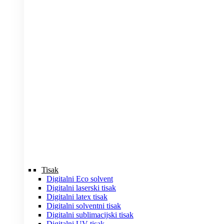
Tisak
Digitalni Eco solvent
Digitalni laserski tisak
Digitalni latex tisak
Digitalni solventni tisak
Digitalni sublimacijski tisak
Digitalni UV tisak