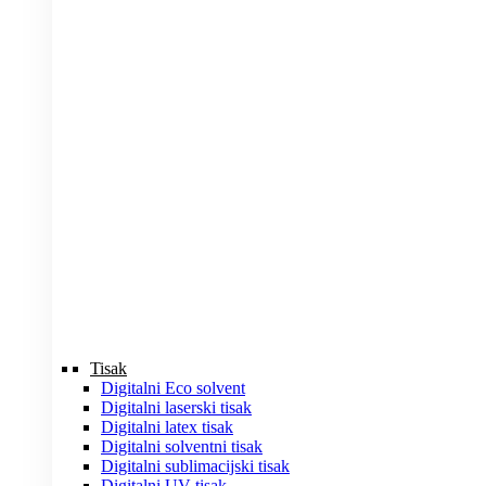
Tisak
Digitalni Eco solvent
Digitalni laserski tisak
Digitalni latex tisak
Digitalni solventni tisak
Digitalni sublimacijski tisak
Digitalni UV tisak