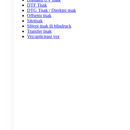
DTF Tisak
DTG Tisak / Direktni tisak
Offsetni tisak
Sitotisak
Slijepi tisak ili blindruck
Transfer tisak
Vez/aplicirani vez