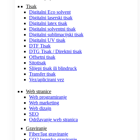
Tisak
Digitalni Eco solvent
Digitalni laserski tisak
Digitalni latex tisak
Digitalni solventni tisak
Digitalni sublimacijski tisak
Digitalni UV tisak
DTF Tisak
DTG Tisak / Direktni tisak
Offsetni tisak
Sitotisak
Slijepi tisak ili blindruck
Transfer tisak
Vez/aplicirani vez
Web stranice
Web programiranje
Web marketing
Web dizajn
SEO
Održavanje web stranica
Graviranje
Fiber/Jag graviranje
CO2 lasersko graviranje