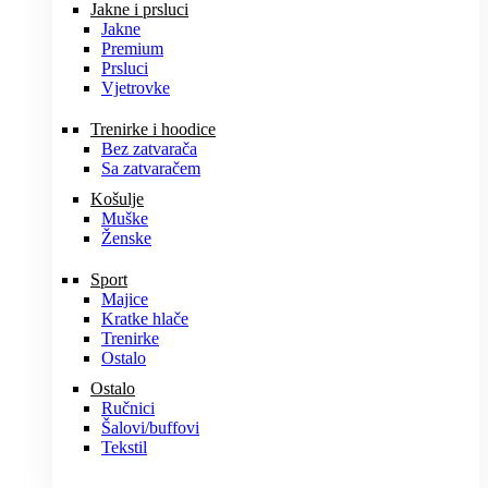
Jakne i prsluci
Jakne
Premium
Prsluci
Vjetrovke
Trenirke i hoodice
Bez zatvarača
Sa zatvaračem
Košulje
Muške
Ženske
Sport
Majice
Kratke hlače
Trenirke
Ostalo
Ostalo
Ručnici
Šalovi/buffovi
Tekstil