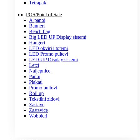
Tetrapak
POS/Point of Sale
A-panoi
Banneri
Beach flag
Big LED UP Display sistemi
Hangeri
LED okviri i totemi
LED Promo pultevi
LED UP Display sistemi
Letci
Naljepnice
Panoi
Plakati
Promo pultovi
Roll up
Tekstilni zidovi
Zastave
Zastavice
Wobbleri