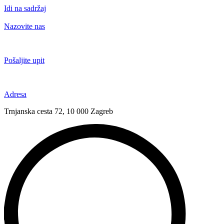
Idi na sadržaj
Nazovite nas
+385 91 6673 789
Pošaljite upit
novival@novival.hr
Adresa
Trnjanska cesta 72, 10 000 Zagreb