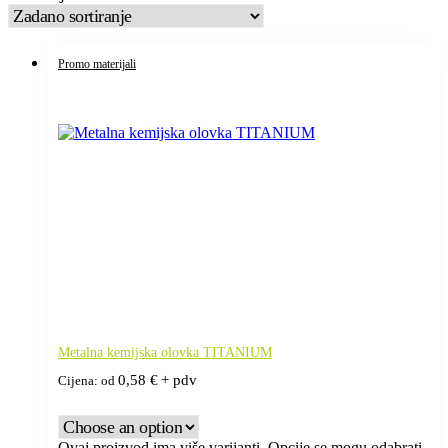
Promo materijali
Metalna kemijska olovka TITANIUM
0,58
€
+ pdv
Cijena: od
Ovaj proizvod ima više varijanti. Opcije se mogu odabrati