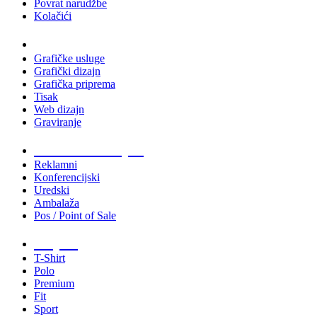
Povrat narudžbe
Kolačići
Usluge
Grafičke usluge
Grafički dizajn
Grafička priprema
Tisak
Web dizajn
Graviranje
Tiskani materijali
Reklamni
Konferencijski
Uredski
Ambalaža
Pos / Point of Sale
Majice
T-Shirt
Polo
Premium
Fit
Sport