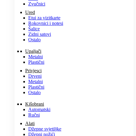
Zvučnici
Ured
Etui za vizitkarte
Rokovnici i notesi
Šalice
Zidni satovi
Ostalo
Upaljači
Metalni
Plastični
Privjesci
Drveni
Metalni
Plastični
Ostalo
Kišobrani
Automatski
Ručni
Alati
Džepne svjetiljke
Džepni nožići