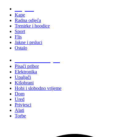
Odjeća
Kape
Radna odjeća
Trenirke i hoodice
Sport
Flis
Jakne i prsluci
Ostalo
Promo materijali
Pisaći pribor
Elektronika
Upaljači
Kišobrani
Hobi i slobodno vrijeme
Dom
Ured
Privjesci
Alati
Torbe