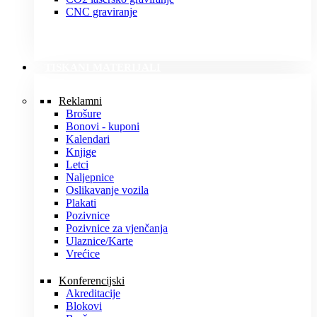
CNC graviranje
TISKANI MATERIJALI
Reklamni
Brošure
Bonovi - kuponi
Kalendari
Knjige
Letci
Naljepnice
Oslikavanje vozila
Plakati
Pozivnice
Pozivnice za vjenčanja
Ulaznice/Karte
Vrećice
Konferencijski
Akreditacije
Blokovi