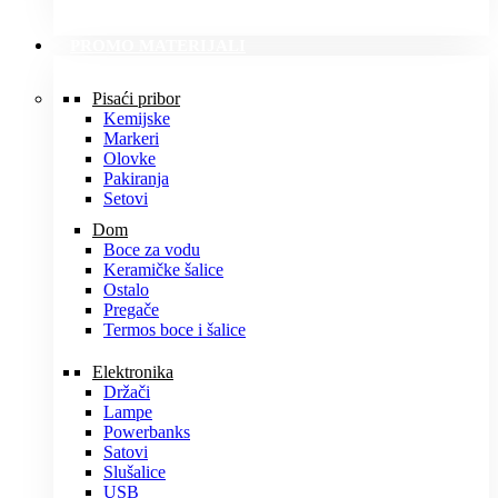
PROMO MATERIJALI
Pisaći pribor
Kemijske
Markeri
Olovke
Pakiranja
Setovi
Dom
Boce za vodu
Keramičke šalice
Ostalo
Pregače
Termos boce i šalice
Elektronika
Držači
Lampe
Powerbanks
Satovi
Slušalice
USB