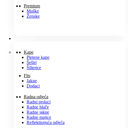
Premium
Muške
Ženske
ODJEĆA
Kape
Pletene kape
Šeširi
Šilterice
Flis
Jakne
Dodaci
Radna odjeća
Radni prsluci
Radne hlače
Radne jakne
Radne majice
Reflektirajuća odjeća