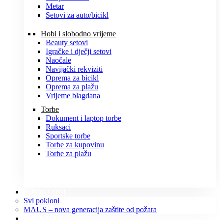
Metar
Setovi za auto/bicikl
Hobi i slobodno vrijeme
Beauty setovi
Igračke i dječji setovi
Naočale
Navijački rekviziti
Oprema za bicikl
Oprema za plažu
Vrijeme blagdana
Torbe
Dokument i laptop torbe
Ruksaci
Sportske torbe
Torbe za kupovinu
Torbe za plažu
POKLONI
Svi pokloni
MAUS – nova generacija zaštite od požara
O NAMA