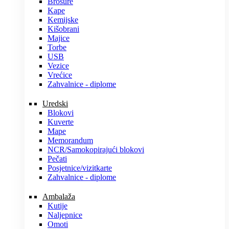
Brošure
Kape
Kemijske
Kišobrani
Majice
Torbe
USB
Vezice
Vrećice
Zahvalnice - diplome
Uredski
Blokovi
Kuverte
Mape
Memorandum
NCR/Samokopirajući blokovi
Pečati
Posjetnice/vizitkarte
Zahvalnice - diplome
Ambalaža
Kutije
Naljepnice
Omoti