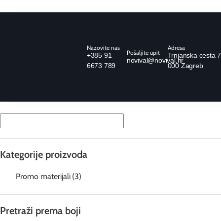
Nazovite nas
Adresa
Pošaljite upit
+385 91
Trnjanska cesta 7
novival@novival.hr
6673 789
000 Zagreb
Kategorije proizvoda
Promo materijali
(3)
Pretraži prema boji