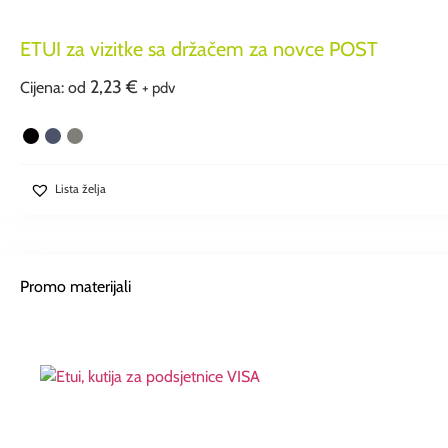
ETUI za vizitke sa držačem za novce POST
2,23
€
Cijena: od
+ pdv
Lista želja
Promo materijali