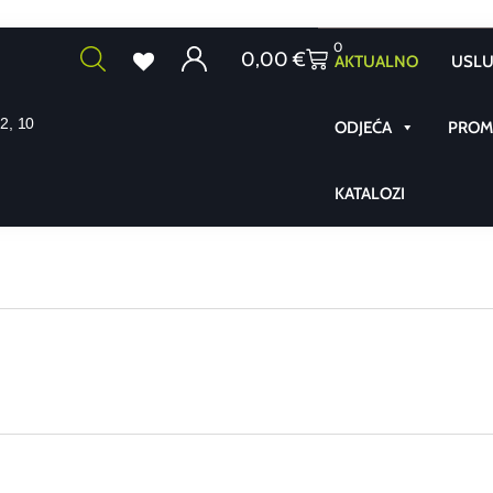
0
0,00
€
AKTUALNO
USLU
2, 10
ODJEĆA
PROMO
KATALOZI