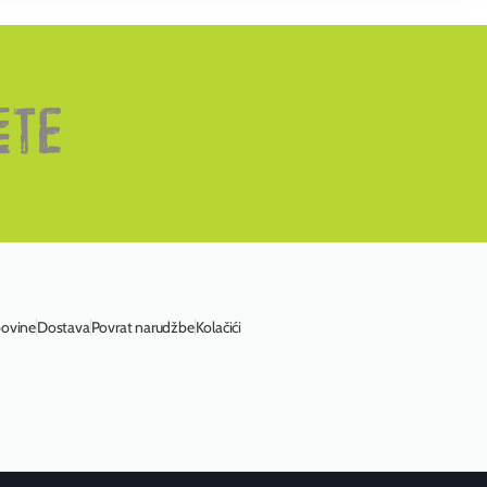
povine
Dostava
Povrat narudžbe
Kolačići