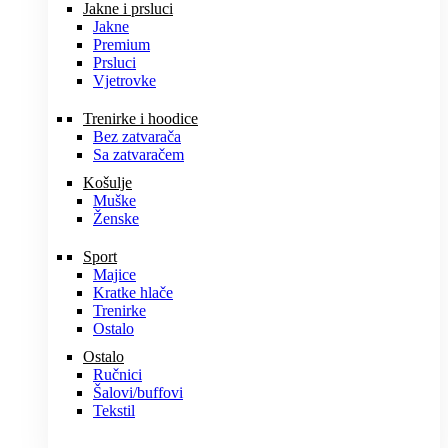
Jakne i prsluci
Jakne
Premium
Prsluci
Vjetrovke
Trenirke i hoodice
Bez zatvarača
Sa zatvaračem
Košulje
Muške
Ženske
Sport
Majice
Kratke hlače
Trenirke
Ostalo
Ostalo
Ručnici
Šalovi/buffovi
Tekstil