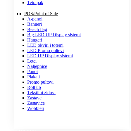
Tetrapak
POS/Point of Sale
A-panoi
Banneri
Beach flag
Big LED UP Display sistemi
Hangeri
LED okviri i totemi
LED Promo pultevi
LED UP Display sistemi
Letci
Naljepnice
Panoi
Plakati
Promo pultovi
Roll up
Tekstilni zidovi
Zastave
Zastavice
Wobbleri