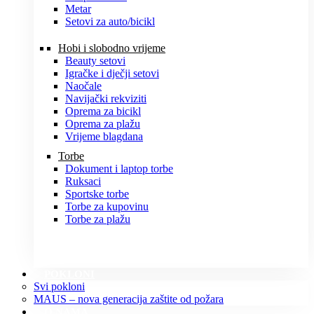
Metar
Setovi za auto/bicikl
Hobi i slobodno vrijeme
Beauty setovi
Igračke i dječji setovi
Naočale
Navijački rekviziti
Oprema za bicikl
Oprema za plažu
Vrijeme blagdana
Torbe
Dokument i laptop torbe
Ruksaci
Sportske torbe
Torbe za kupovinu
Torbe za plažu
POKLONI
Svi pokloni
MAUS – nova generacija zaštite od požara
O NAMA