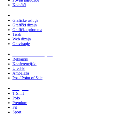
Povrat narudžbe
Kolačići
Usluge
Grafičke usluge
Grafički dizajn
Grafička priprema
Tisak
Web dizajn
Graviranje
Tiskani materijali
Reklamni
Konferencijski
Uredski
Ambalaža
Pos / Point of Sale
Majice
T-Shirt
Polo
Premium
Fit
Sport