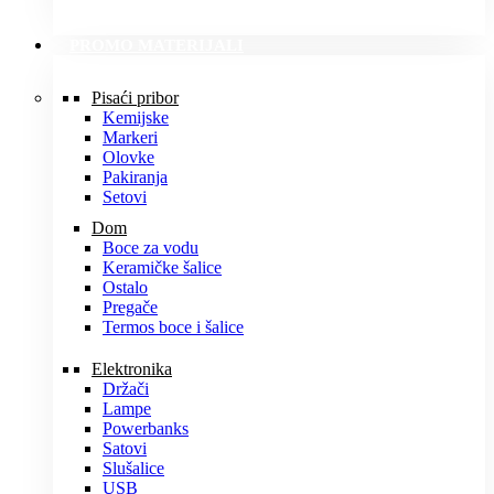
PROMO MATERIJALI
Pisaći pribor
Kemijske
Markeri
Olovke
Pakiranja
Setovi
Dom
Boce za vodu
Keramičke šalice
Ostalo
Pregače
Termos boce i šalice
Elektronika
Držači
Lampe
Powerbanks
Satovi
Slušalice
USB