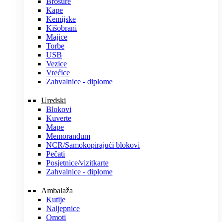
Brošure
Kape
Kemijske
Kišobrani
Majice
Torbe
USB
Vezice
Vrećice
Zahvalnice - diplome
Uredski
Blokovi
Kuverte
Mape
Memorandum
NCR/Samokopirajući blokovi
Pečati
Posjetnice/vizitkarte
Zahvalnice - diplome
Ambalaža
Kutije
Naljepnice
Omoti