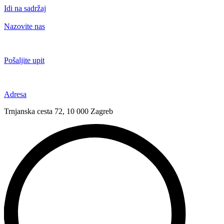
Idi na sadržaj
Nazovite nas
+385 91 6673 789
Pošaljite upit
novival@novival.hr
Adresa
Trnjanska cesta 72, 10 000 Zagreb