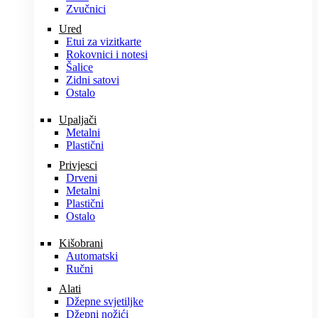
Zvučnici
Ured
Etui za vizitkarte
Rokovnici i notesi
Šalice
Zidni satovi
Ostalo
Upaljači
Metalni
Plastični
Privjesci
Drveni
Metalni
Plastični
Ostalo
Kišobrani
Automatski
Ručni
Alati
Džepne svjetiljke
Džepni nožići