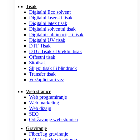
Tisak
Digitalni Eco solvent
Digitalni laserski tisak
Digitalni latex tisak
Digitalni solventni tisak
Digitalni sublimacijski tisak
Digitalni UV tisak
DTF Tisak
DTG Tisak / Direktni tisak
Offsetni tisak
Sitotisak
Slijepi tisak ili blindruck
Transfer tisak
Vez/aplicirani vez
Web stranice
Web programiranje
Web marketing
Web dizajn
SEO
Održavanje web stranica
Graviranje
Fiber/Jag graviranje
CO2 lasersko graviranje