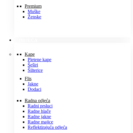
Premium
Muške
Ženske
ODJEĆA
Kape
Pletene kape
Šeširi
Šilterice
Flis
Jakne
Dodaci
Radna odjeća
Radni prsluci
Radne hlače
Radne jakne
Radne majice
Reflektirajuća odjeća