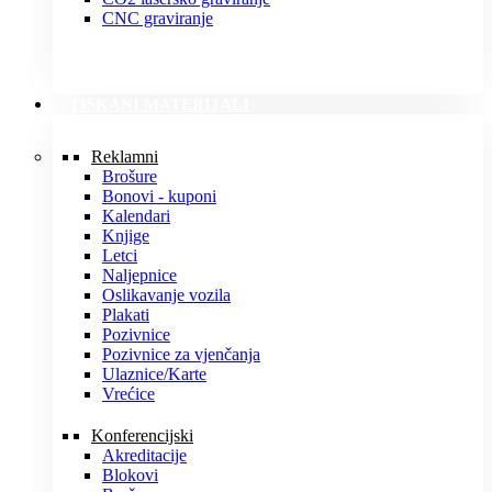
CNC graviranje
TISKANI MATERIJALI
Reklamni
Brošure
Bonovi - kuponi
Kalendari
Knjige
Letci
Naljepnice
Oslikavanje vozila
Plakati
Pozivnice
Pozivnice za vjenčanja
Ulaznice/Karte
Vrećice
Konferencijski
Akreditacije
Blokovi