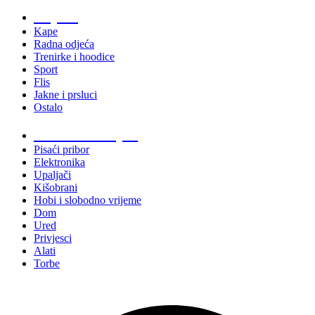
Odjeća
Kape
Radna odjeća
Trenirke i hoodice
Sport
Flis
Jakne i prsluci
Ostalo
Promo materijali
Pisaći pribor
Elektronika
Upaljači
Kišobrani
Hobi i slobodno vrijeme
Dom
Ured
Privjesci
Alati
Torbe