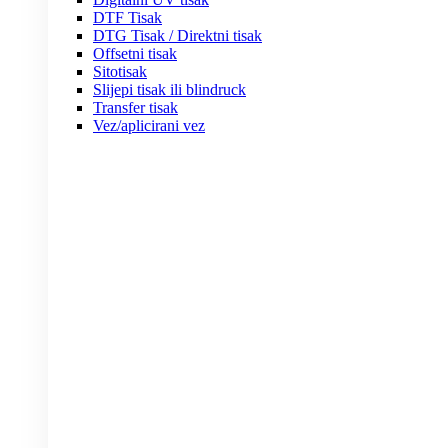
DTF Tisak
DTG Tisak / Direktni tisak
Offsetni tisak
Sitotisak
Slijepi tisak ili blindruck
Transfer tisak
Vez/aplicirani vez