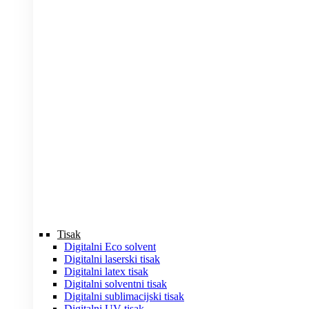
Tisak
Digitalni Eco solvent
Digitalni laserski tisak
Digitalni latex tisak
Digitalni solventni tisak
Digitalni sublimacijski tisak
Digitalni UV tisak