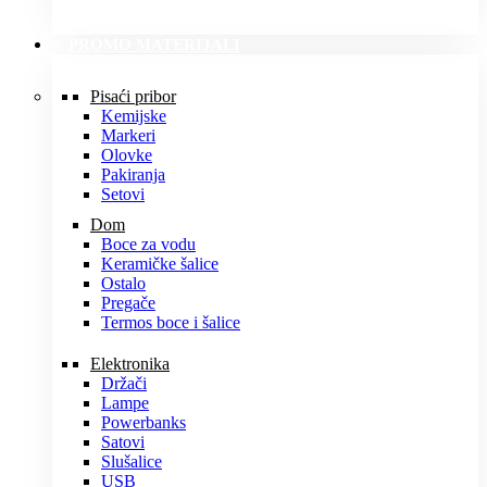
PROMO MATERIJALI
Pisaći pribor
Kemijske
Markeri
Olovke
Pakiranja
Setovi
Dom
Boce za vodu
Keramičke šalice
Ostalo
Pregače
Termos boce i šalice
Elektronika
Držači
Lampe
Powerbanks
Satovi
Slušalice
USB