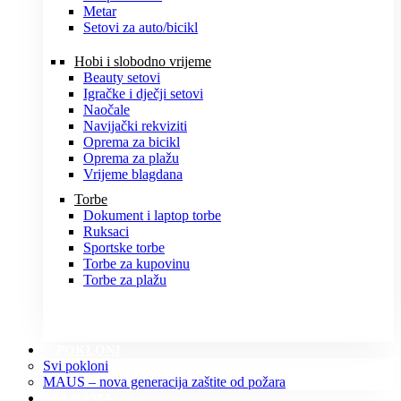
Metar
Setovi za auto/bicikl
Hobi i slobodno vrijeme
Beauty setovi
Igračke i dječji setovi
Naočale
Navijački rekviziti
Oprema za bicikl
Oprema za plažu
Vrijeme blagdana
Torbe
Dokument i laptop torbe
Ruksaci
Sportske torbe
Torbe za kupovinu
Torbe za plažu
POKLONI
Svi pokloni
MAUS – nova generacija zaštite od požara
O NAMA