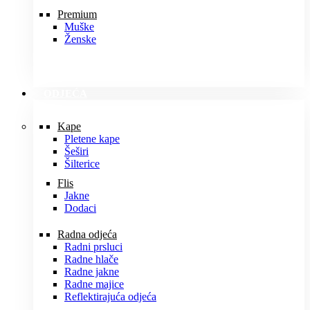
Premium
Muške
Ženske
ODJEĆA
Kape
Pletene kape
Šeširi
Šilterice
Flis
Jakne
Dodaci
Radna odjeća
Radni prsluci
Radne hlače
Radne jakne
Radne majice
Reflektirajuća odjeća