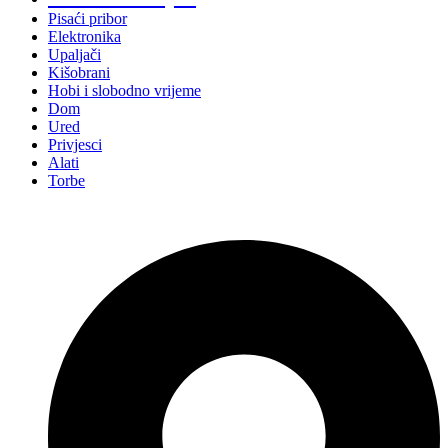
Pisaći pribor
Elektronika
Upaljači
Kišobrani
Hobi i slobodno vrijeme
Dom
Ured
Privjesci
Alati
Torbe