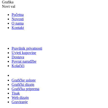
Grafika
Novi val
Početna
Novosti
O nama
Kontakt
Pravilnik privatnosti
Uvjeti kupovine
Dostava
Povrat narudžbe
Kolačići
Usluge
Grafičke usluge
Grafički dizajn
Grafička priprema
Tisak
Web dizajn
Graviranje