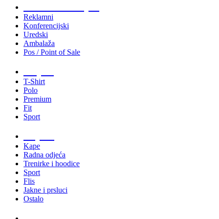
Tiskani materijali
Reklamni
Konferencijski
Uredski
Ambalaža
Pos / Point of Sale
Majice
T-Shirt
Polo
Premium
Fit
Sport
Odjeća
Kape
Radna odjeća
Trenirke i hoodice
Sport
Flis
Jakne i prsluci
Ostalo
Promo materijali