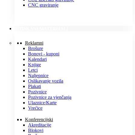
CNC graviranje
TISKANI MATERIJALI
Reklamni
Brošure
Bonovi - kuponi
Kalendari
Knjige
Letci
Naljepnice
Oslikavanje vozila
Plakati
Pozivnice
Pozivnice za vjenčanja
Ulaznice/Karte
Vrećice
Konferencijski
Akreditacije
Blokovi