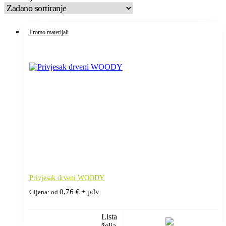
Promo materijali
Privjesak drveni WOODY
0,76
€
+ pdv
Cijena: od
Lista
želja