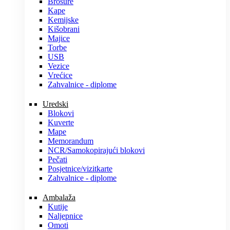
Brošure
Kape
Kemijske
Kišobrani
Majice
Torbe
USB
Vezice
Vrećice
Zahvalnice - diplome
Uredski
Blokovi
Kuverte
Mape
Memorandum
NCR/Samokopirajući blokovi
Pečati
Posjetnice/vizitkarte
Zahvalnice - diplome
Ambalaža
Kutije
Naljepnice
Omoti