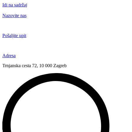
Idi na sadržaj
Nazovite nas
+385 91 6673 789
Pošaljite upit
novival@novival.hr
Adresa
Trnjanska cesta 72, 10 000 Zagreb