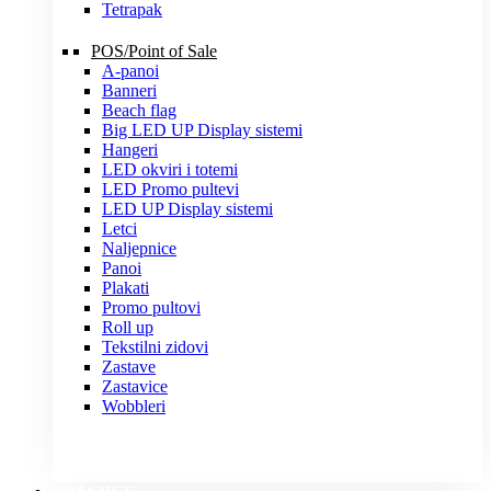
Tetrapak
POS/Point of Sale
A-panoi
Banneri
Beach flag
Big LED UP Display sistemi
Hangeri
LED okviri i totemi
LED Promo pultevi
LED UP Display sistemi
Letci
Naljepnice
Panoi
Plakati
Promo pultovi
Roll up
Tekstilni zidovi
Zastave
Zastavice
Wobbleri