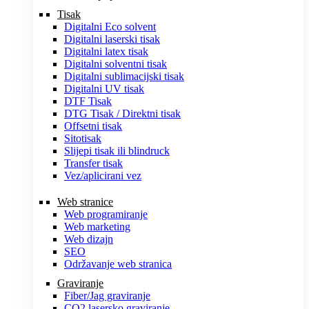
Tisak
Digitalni Eco solvent
Digitalni laserski tisak
Digitalni latex tisak
Digitalni solventni tisak
Digitalni sublimacijski tisak
Digitalni UV tisak
DTF Tisak
DTG Tisak / Direktni tisak
Offsetni tisak
Sitotisak
Slijepi tisak ili blindruck
Transfer tisak
Vez/aplicirani vez
Web stranice
Web programiranje
Web marketing
Web dizajn
SEO
Održavanje web stranica
Graviranje
Fiber/Jag graviranje
CO2 lasersko graviranje