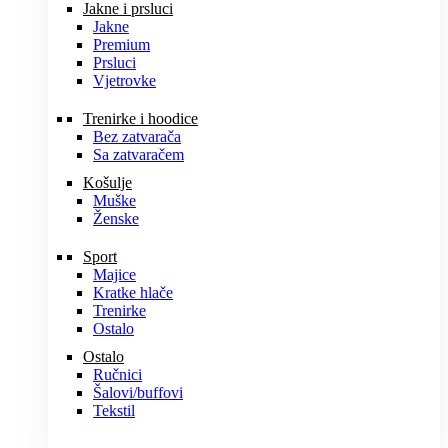
Jakne i prsluci
Jakne
Premium
Prsluci
Vjetrovke
Trenirke i hoodice
Bez zatvarača
Sa zatvaračem
Košulje
Muške
Ženske
Sport
Majice
Kratke hlače
Trenirke
Ostalo
Ostalo
Ručnici
Šalovi/buffovi
Tekstil