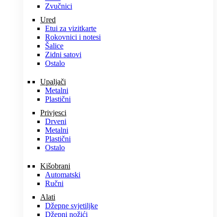
Zvučnici
Ured
Etui za vizitkarte
Rokovnici i notesi
Šalice
Zidni satovi
Ostalo
Upaljači
Metalni
Plastični
Privjesci
Drveni
Metalni
Plastični
Ostalo
Kišobrani
Automatski
Ručni
Alati
Džepne svjetiljke
Džepni nožići