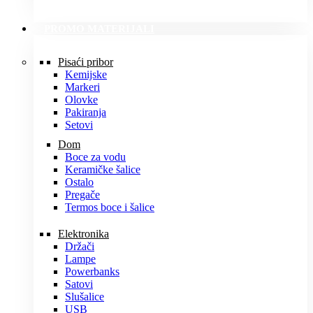
PROMO MATERIJALI
Pisaći pribor
Kemijske
Markeri
Olovke
Pakiranja
Setovi
Dom
Boce za vodu
Keramičke šalice
Ostalo
Pregače
Termos boce i šalice
Elektronika
Držači
Lampe
Powerbanks
Satovi
Slušalice
USB