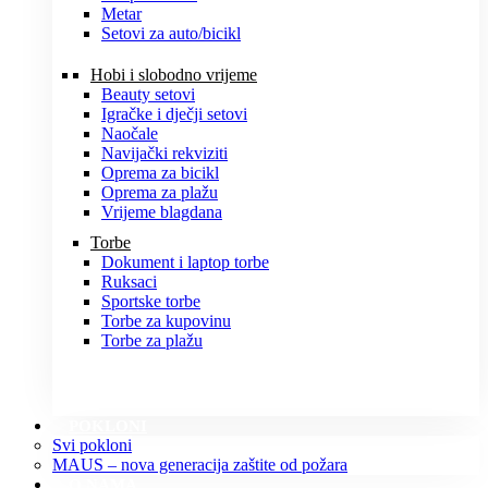
Metar
Setovi za auto/bicikl
Hobi i slobodno vrijeme
Beauty setovi
Igračke i dječji setovi
Naočale
Navijački rekviziti
Oprema za bicikl
Oprema za plažu
Vrijeme blagdana
Torbe
Dokument i laptop torbe
Ruksaci
Sportske torbe
Torbe za kupovinu
Torbe za plažu
POKLONI
Svi pokloni
MAUS – nova generacija zaštite od požara
O NAMA