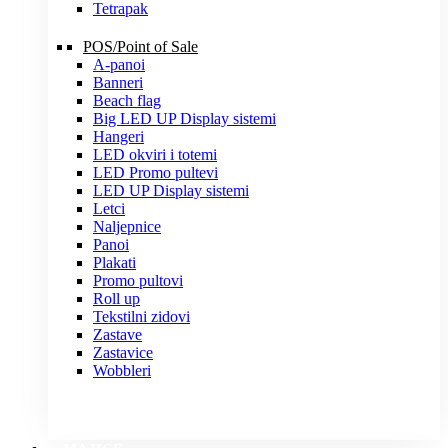
Tetrapak
POS/Point of Sale
A-panoi
Banneri
Beach flag
Big LED UP Display sistemi
Hangeri
LED okviri i totemi
LED Promo pultevi
LED UP Display sistemi
Letci
Naljepnice
Panoi
Plakati
Promo pultovi
Roll up
Tekstilni zidovi
Zastave
Zastavice
Wobbleri