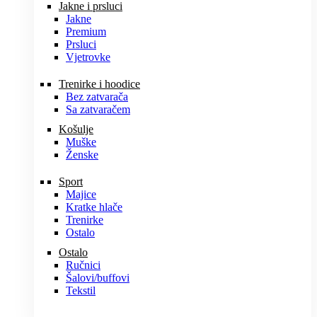
Jakne i prsluci
Jakne
Premium
Prsluci
Vjetrovke
Trenirke i hoodice
Bez zatvarača
Sa zatvaračem
Košulje
Muške
Ženske
Sport
Majice
Kratke hlače
Trenirke
Ostalo
Ostalo
Ručnici
Šalovi/buffovi
Tekstil