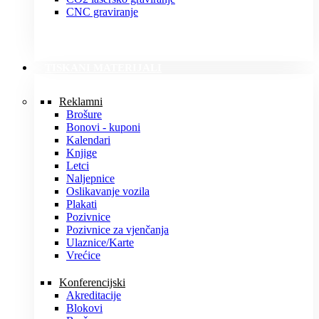
CNC graviranje
TISKANI MATERIJALI
Reklamni
Brošure
Bonovi - kuponi
Kalendari
Knjige
Letci
Naljepnice
Oslikavanje vozila
Plakati
Pozivnice
Pozivnice za vjenčanja
Ulaznice/Karte
Vrećice
Konferencijski
Akreditacije
Blokovi