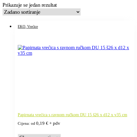
Prikazuje se jedan rezultat
EKO
, Vrećice
Papirnata vrećica s ravnom ručkom DU 15 š26 x d12 x v35 cm
0,19
€
+ pdv
Cijena: od