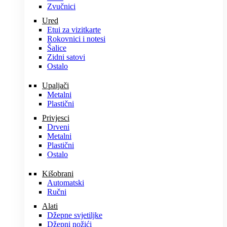
Zvučnici
Ured
Etui za vizitkarte
Rokovnici i notesi
Šalice
Zidni satovi
Ostalo
Upaljači
Metalni
Plastični
Privjesci
Drveni
Metalni
Plastični
Ostalo
Kišobrani
Automatski
Ručni
Alati
Džepne svjetiljke
Džepni nožići