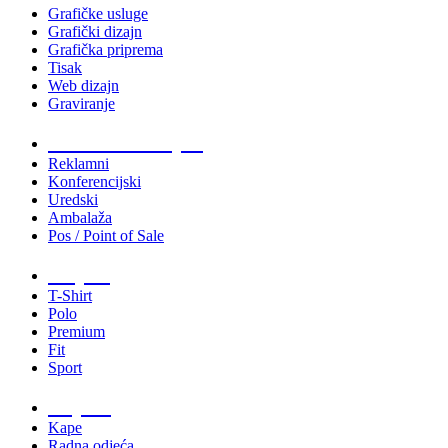
Grafičke usluge
Grafički dizajn
Grafička priprema
Tisak
Web dizajn
Graviranje
Tiskani materijali
Reklamni
Konferencijski
Uredski
Ambalaža
Pos / Point of Sale
Majice
T-Shirt
Polo
Premium
Fit
Sport
Odjeća
Kape
Radna odjeća