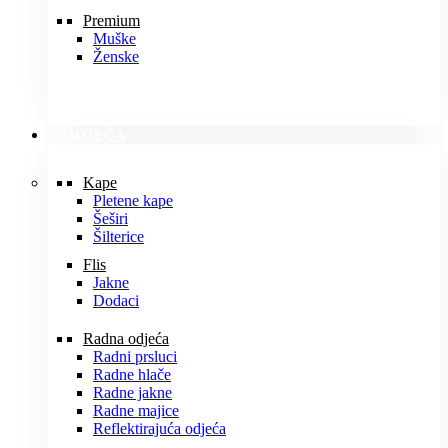
Premium
Muške
Ženske
ODJEĆA
Kape
Pletene kape
Šeširi
Šilterice
Flis
Jakne
Dodaci
Radna odjeća
Radni prsluci
Radne hlače
Radne jakne
Radne majice
Reflektirajuća odjeća