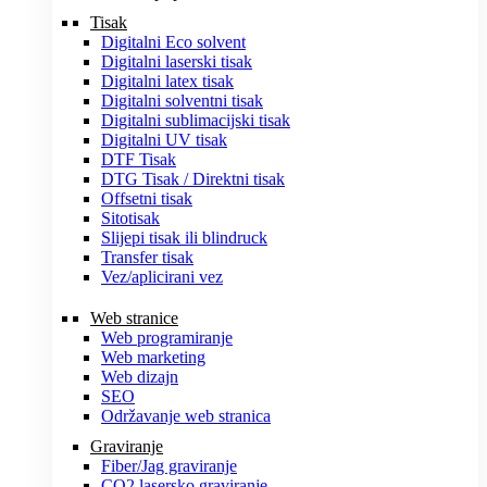
Tisak
Digitalni Eco solvent
Digitalni laserski tisak
Digitalni latex tisak
Digitalni solventni tisak
Digitalni sublimacijski tisak
Digitalni UV tisak
DTF Tisak
DTG Tisak / Direktni tisak
Offsetni tisak
Sitotisak
Slijepi tisak ili blindruck
Transfer tisak
Vez/aplicirani vez
Web stranice
Web programiranje
Web marketing
Web dizajn
SEO
Održavanje web stranica
Graviranje
Fiber/Jag graviranje
CO2 lasersko graviranje