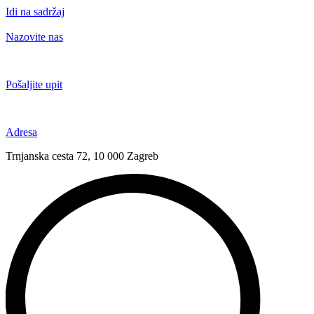
Idi na sadržaj
Nazovite nas
+385 91 6673 789
Pošaljite upit
novival@novival.hr
Adresa
Trnjanska cesta 72, 10 000 Zagreb