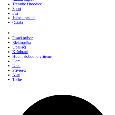
Trenirke i hoodice
Sport
Flis
Jakne i prsluci
Ostalo
Promo materijali
Pisaći pribor
Elektronika
Upaljači
Kišobrani
Hobi i slobodno vrijeme
Dom
Ured
Privjesci
Alati
Torbe