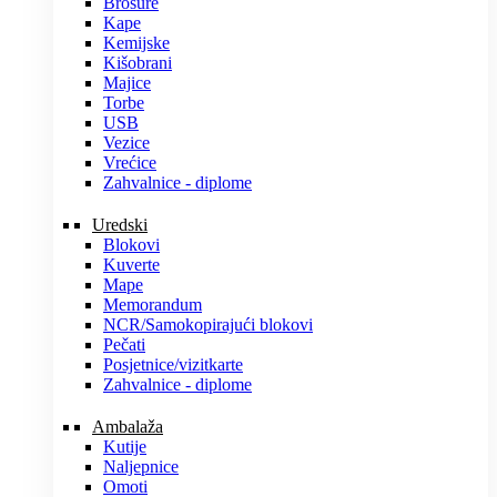
Brošure
Kape
Kemijske
Kišobrani
Majice
Torbe
USB
Vezice
Vrećice
Zahvalnice - diplome
Uredski
Blokovi
Kuverte
Mape
Memorandum
NCR/Samokopirajući blokovi
Pečati
Posjetnice/vizitkarte
Zahvalnice - diplome
Ambalaža
Kutije
Naljepnice
Omoti