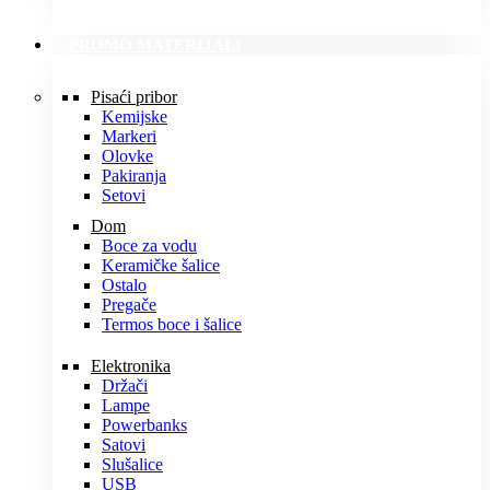
PROMO MATERIJALI
Pisaći pribor
Kemijske
Markeri
Olovke
Pakiranja
Setovi
Dom
Boce za vodu
Keramičke šalice
Ostalo
Pregače
Termos boce i šalice
Elektronika
Držači
Lampe
Powerbanks
Satovi
Slušalice
USB