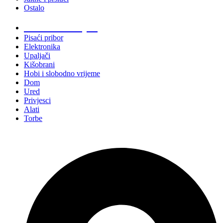
Ostalo
Promo materijali
Pisaći pribor
Elektronika
Upaljači
Kišobrani
Hobi i slobodno vrijeme
Dom
Ured
Privjesci
Alati
Torbe