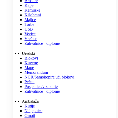
Brošure
Kape
Kemijske
Kišobrani
Majice
Torbe
USB
Vezice
Vrećice
Zahvalnice - diplome
Uredski
Blokovi
Kuverte
Mape
Memorandum
NCR/Samokopirajući blokovi
Pečati
Posjetnice/vizitkarte
Zahvalnice - diplome
Ambalaža
Kutije
Naljepnice
Omoti