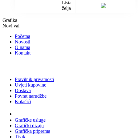
Lista
želja
Grafika
Novi val
Početna
Novosti
O nama
Kontakt
Pravilnik privatnosti
Uvjeti kupovine
Dostava
Povrat narudžbe
Kolačići
Usluge
Grafičke usluge
Grafički dizajn
Grafička priprema
Tisak