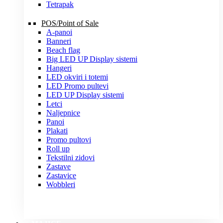
Tetrapak
POS/Point of Sale
A-panoi
Banneri
Beach flag
Big LED UP Display sistemi
Hangeri
LED okviri i totemi
LED Promo pultevi
LED UP Display sistemi
Letci
Naljepnice
Panoi
Plakati
Promo pultovi
Roll up
Tekstilni zidovi
Zastave
Zastavice
Wobbleri