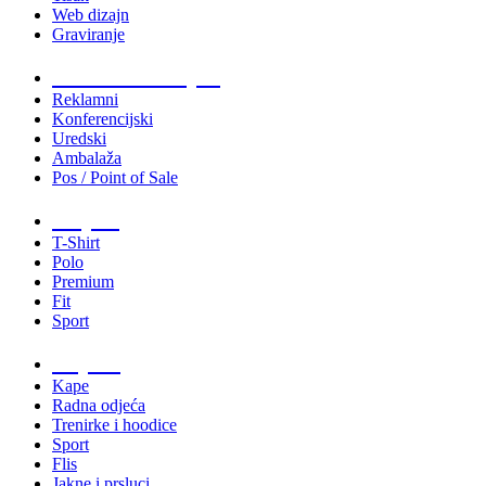
Web dizajn
Graviranje
Tiskani materijali
Reklamni
Konferencijski
Uredski
Ambalaža
Pos / Point of Sale
Majice
T-Shirt
Polo
Premium
Fit
Sport
Odjeća
Kape
Radna odjeća
Trenirke i hoodice
Sport
Flis
Jakne i prsluci