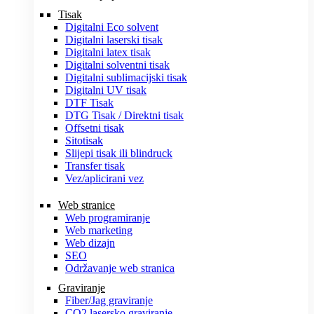
Tisak
Digitalni Eco solvent
Digitalni laserski tisak
Digitalni latex tisak
Digitalni solventni tisak
Digitalni sublimacijski tisak
Digitalni UV tisak
DTF Tisak
DTG Tisak / Direktni tisak
Offsetni tisak
Sitotisak
Slijepi tisak ili blindruck
Transfer tisak
Vez/aplicirani vez
Web stranice
Web programiranje
Web marketing
Web dizajn
SEO
Održavanje web stranica
Graviranje
Fiber/Jag graviranje
CO2 lasersko graviranje