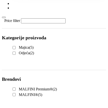
KONTAKT
KATALOZI
Price filter
Kategorije proizvoda
Majica
(5)
Odjeća
(2)
Brendovi
MALFINI Premium®
(2)
MALFINI®
(5)