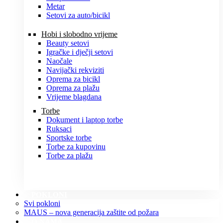
Metar
Setovi za auto/bicikl
Hobi i slobodno vrijeme
Beauty setovi
Igračke i dječji setovi
Naočale
Navijački rekviziti
Oprema za bicikl
Oprema za plažu
Vrijeme blagdana
Torbe
Dokument i laptop torbe
Ruksaci
Sportske torbe
Torbe za kupovinu
Torbe za plažu
POKLONI
Svi pokloni
MAUS – nova generacija zaštite od požara
O NAMA