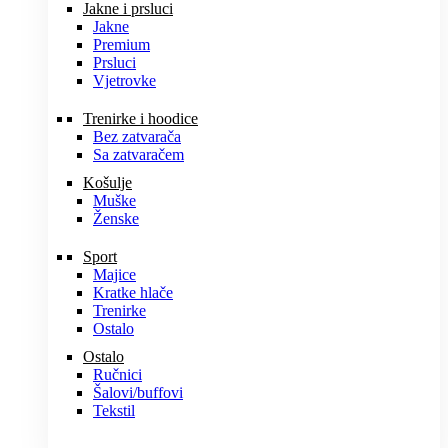
Jakne i prsluci
Jakne
Premium
Prsluci
Vjetrovke
Trenirke i hoodice
Bez zatvarača
Sa zatvaračem
Košulje
Muške
Ženske
Sport
Majice
Kratke hlače
Trenirke
Ostalo
Ostalo
Ručnici
Šalovi/buffovi
Tekstil