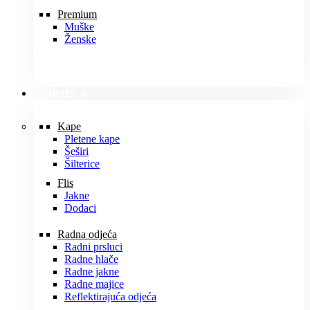
Premium
Muške
Ženske
ODJEĆA
Kape
Pletene kape
Šeširi
Šilterice
Flis
Jakne
Dodaci
Radna odjeća
Radni prsluci
Radne hlače
Radne jakne
Radne majice
Reflektirajuća odjeća