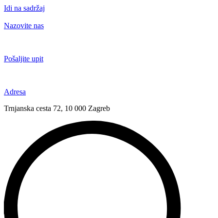
Idi na sadržaj
Nazovite nas
+385 91 6673 789
Pošaljite upit
novival@novival.hr
Adresa
Trnjanska cesta 72, 10 000 Zagreb