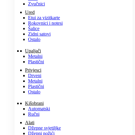
Zvučnici
Ured
Etui za vizitkarte
Rokovnici i notesi
Šalice
Zidni satovi
Ostalo
Upaljači
Metalni
Plastični
Privjesci
Drveni
Metalni
Plastični
Ostalo
Kišobrani
Automatski
Ručni
Alati
Džepne svjetiljke
Džepni nožići