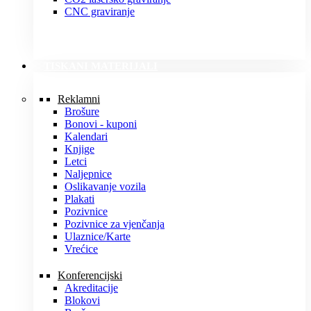
CNC graviranje
TISKANI MATERIJALI
Reklamni
Brošure
Bonovi - kuponi
Kalendari
Knjige
Letci
Naljepnice
Oslikavanje vozila
Plakati
Pozivnice
Pozivnice za vjenčanja
Ulaznice/Karte
Vrećice
Konferencijski
Akreditacije
Blokovi