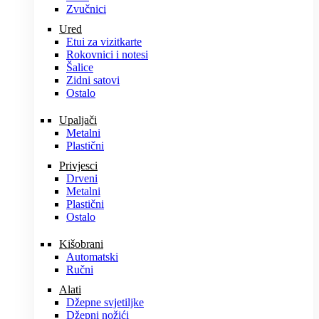
Zvučnici
Ured
Etui za vizitkarte
Rokovnici i notesi
Šalice
Zidni satovi
Ostalo
Upaljači
Metalni
Plastični
Privjesci
Drveni
Metalni
Plastični
Ostalo
Kišobrani
Automatski
Ručni
Alati
Džepne svjetiljke
Džepni nožići