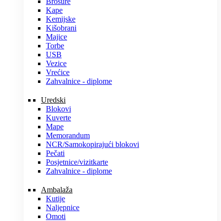
Brošure
Kape
Kemijske
Kišobrani
Majice
Torbe
USB
Vezice
Vrećice
Zahvalnice - diplome
Uredski
Blokovi
Kuverte
Mape
Memorandum
NCR/Samokopirajući blokovi
Pečati
Posjetnice/vizitkarte
Zahvalnice - diplome
Ambalaža
Kutije
Naljepnice
Omoti