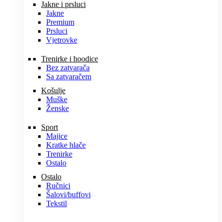
Jakne i prsluci
Jakne
Premium
Prsluci
Vjetrovke
Trenirke i hoodice
Bez zatvarača
Sa zatvaračem
Košulje
Muške
Ženske
Sport
Majice
Kratke hlače
Trenirke
Ostalo
Ostalo
Ručnici
Šalovi/buffovi
Tekstil