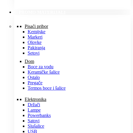
PROMO MATERIJALI
Pisaći pribor
Kemijske
Markeri
Olovke
Pakiranja
Setovi
Dom
Boce za vodu
Keramičke šalice
Ostalo
Pregače
Termos boce i šalice
Elektronika
Držači
Lampe
Powerbanks
Satovi
Slušalice
USB