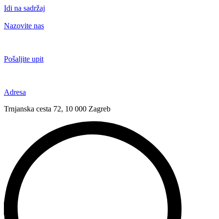
Idi na sadržaj
Nazovite nas
+385 91 6673 789
Pošaljite upit
novival@novival.hr
Adresa
Trnjanska cesta 72, 10 000 Zagreb