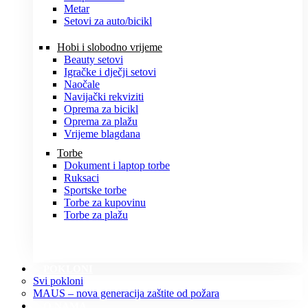
Metar
Setovi za auto/bicikl
Hobi i slobodno vrijeme
Beauty setovi
Igračke i dječji setovi
Naočale
Navijački rekviziti
Oprema za bicikl
Oprema za plažu
Vrijeme blagdana
Torbe
Dokument i laptop torbe
Ruksaci
Sportske torbe
Torbe za kupovinu
Torbe za plažu
POKLONI
Svi pokloni
MAUS – nova generacija zaštite od požara
O NAMA