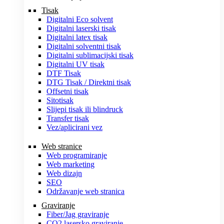
Tisak
Digitalni Eco solvent
Digitalni laserski tisak
Digitalni latex tisak
Digitalni solventni tisak
Digitalni sublimacijski tisak
Digitalni UV tisak
DTF Tisak
DTG Tisak / Direktni tisak
Offsetni tisak
Sitotisak
Slijepi tisak ili blindruck
Transfer tisak
Vez/aplicirani vez
Web stranice
Web programiranje
Web marketing
Web dizajn
SEO
Održavanje web stranica
Graviranje
Fiber/Jag graviranje
CO2 lasersko graviranje