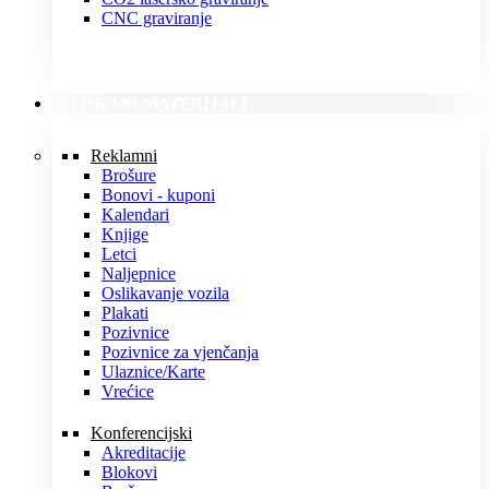
CNC graviranje
TISKANI MATERIJALI
Reklamni
Brošure
Bonovi - kuponi
Kalendari
Knjige
Letci
Naljepnice
Oslikavanje vozila
Plakati
Pozivnice
Pozivnice za vjenčanja
Ulaznice/Karte
Vrećice
Konferencijski
Akreditacije
Blokovi