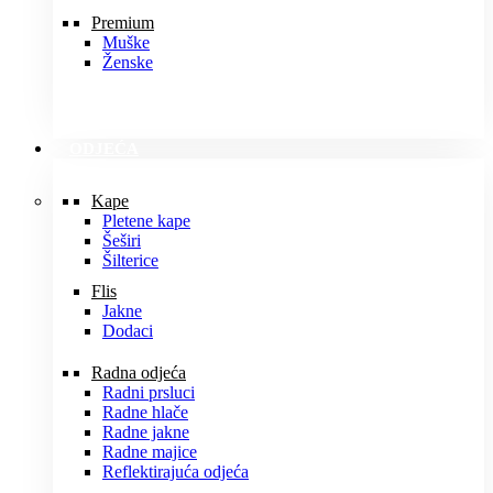
Premium
Muške
Ženske
ODJEĆA
Kape
Pletene kape
Šeširi
Šilterice
Flis
Jakne
Dodaci
Radna odjeća
Radni prsluci
Radne hlače
Radne jakne
Radne majice
Reflektirajuća odjeća