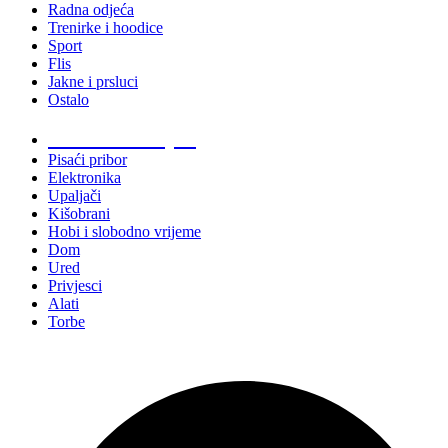
Radna odjeća
Trenirke i hoodice
Sport
Flis
Jakne i prsluci
Ostalo
Promo materijali
Pisaći pribor
Elektronika
Upaljači
Kišobrani
Hobi i slobodno vrijeme
Dom
Ured
Privjesci
Alati
Torbe