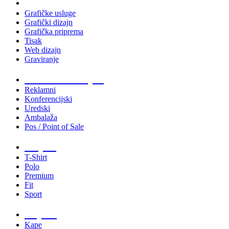
Usluge
Grafičke usluge
Grafički dizajn
Grafička priprema
Tisak
Web dizajn
Graviranje
Tiskani materijali
Reklamni
Konferencijski
Uredski
Ambalaža
Pos / Point of Sale
Majice
T-Shirt
Polo
Premium
Fit
Sport
Odjeća
Kape