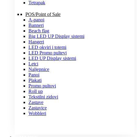
Tetrapak
POS/Point of Sale
A-panoi
Banneri
Beach flag
Big LED UP Display sistemi
Hangeri
LED okviri i totemi
LED Promo pultevi
LED UP Display sistemi
Letci
Naljepnice
Panoi
Plakati
Promo pultovi
Roll up
Tekstilni zidovi
Zastave
Zastavice
Wobbleri