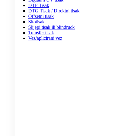
DTF Tisak
DTG Tisak / Direktni tisak
Offsetni tisak
Sitotisak
Slijepi tisak ili blindruck
Transfer tisak
Vez/aplicirani vez