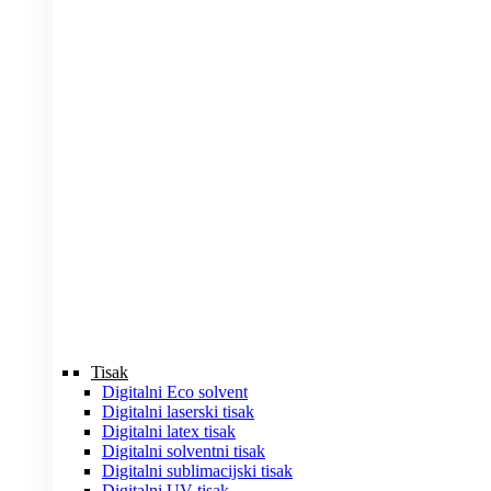
Tisak
Digitalni Eco solvent
Digitalni laserski tisak
Digitalni latex tisak
Digitalni solventni tisak
Digitalni sublimacijski tisak
Digitalni UV tisak