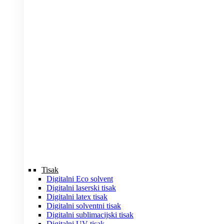
Tisak
Digitalni Eco solvent
Digitalni laserski tisak
Digitalni latex tisak
Digitalni solventni tisak
Digitalni sublimacijski tisak
Digitalni UV tisak