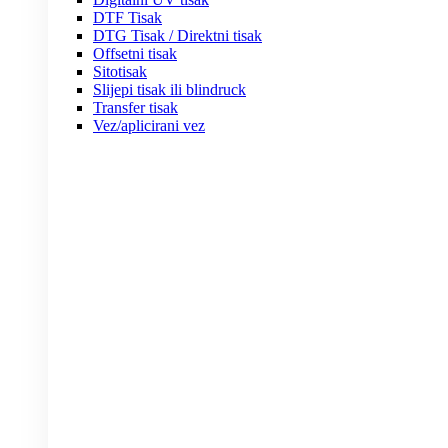
DTF Tisak
DTG Tisak / Direktni tisak
Offsetni tisak
Sitotisak
Slijepi tisak ili blindruck
Transfer tisak
Vez/aplicirani vez