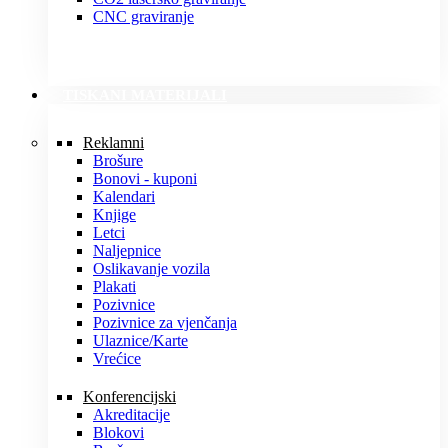
CNC graviranje
TISKANI MATERIJALI
Reklamni
Brošure
Bonovi - kuponi
Kalendari
Knjige
Letci
Naljepnice
Oslikavanje vozila
Plakati
Pozivnice
Pozivnice za vjenčanja
Ulaznice/Karte
Vrećice
Konferencijski
Akreditacije
Blokovi