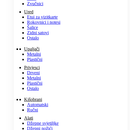
Zvučnici
Ured
Etui za vizitkarte
Rokovnici i notesi
Šalice
Zidni satovi
Ostalo
Upaljači
Metalni
Plastični
Privjesci
Drveni
Metalni
Plastični
Ostalo
Kišobrani
Automatski
Ručni
Alati
Džepne svjetiljke
Džepni nožići