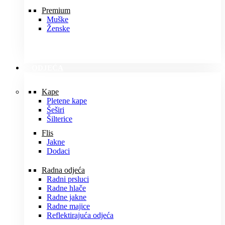
Premium
Muške
Ženske
ODJEĆA
Kape
Pletene kape
Šeširi
Šilterice
Flis
Jakne
Dodaci
Radna odjeća
Radni prsluci
Radne hlače
Radne jakne
Radne majice
Reflektirajuća odjeća