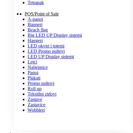
Tetrapak
POS/Point of Sale
A-panoi
Banneri
Beach flag
Big LED UP Display sistemi
Hangeri
LED okviri i totemi
LED Promo pultevi
LED UP Display sistemi
Letci
Naljepnice
Panoi
Plakati
Promo pultovi
Roll up
Tekstilni zidovi
Zastave
Zastavice
Wobbleri