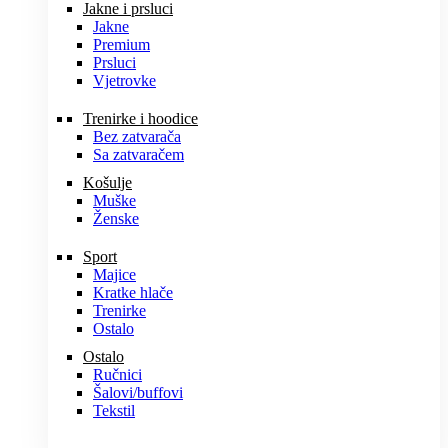
Jakne i prsluci
Jakne
Premium
Prsluci
Vjetrovke
Trenirke i hoodice
Bez zatvarača
Sa zatvaračem
Košulje
Muške
Ženske
Sport
Majice
Kratke hlače
Trenirke
Ostalo
Ostalo
Ručnici
Šalovi/buffovi
Tekstil