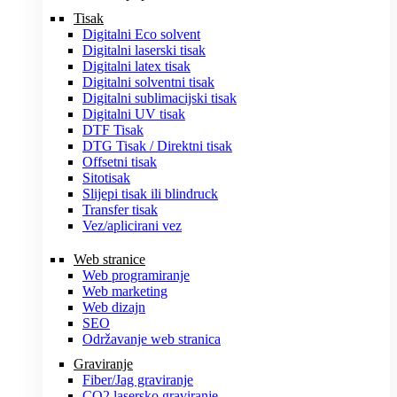
Tisak
Digitalni Eco solvent
Digitalni laserski tisak
Digitalni latex tisak
Digitalni solventni tisak
Digitalni sublimacijski tisak
Digitalni UV tisak
DTF Tisak
DTG Tisak / Direktni tisak
Offsetni tisak
Sitotisak
Slijepi tisak ili blindruck
Transfer tisak
Vez/aplicirani vez
Web stranice
Web programiranje
Web marketing
Web dizajn
SEO
Održavanje web stranica
Graviranje
Fiber/Jag graviranje
CO2 lasersko graviranje