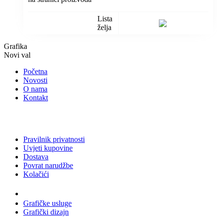
Lista
želja
Grafika
Novi val
Početna
Novosti
O nama
Kontakt
Pravilnik privatnosti
Uvjeti kupovine
Dostava
Povrat narudžbe
Kolačići
Usluge
Grafičke usluge
Grafički dizajn