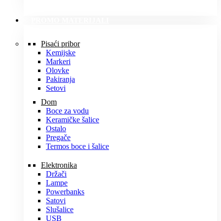
PROMO MATERIJALI
Pisaći pribor
Kemijske
Markeri
Olovke
Pakiranja
Setovi
Dom
Boce za vodu
Keramičke šalice
Ostalo
Pregače
Termos boce i šalice
Elektronika
Držači
Lampe
Powerbanks
Satovi
Slušalice
USB