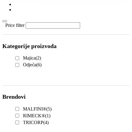
KONTAKT
KATALOZI
Price filter
Kategorije proizvoda
Majica
(2)
Odjeća
(6)
Brendovi
MALFINI®
(5)
RIMECK®
(1)
TRICORP
(4)