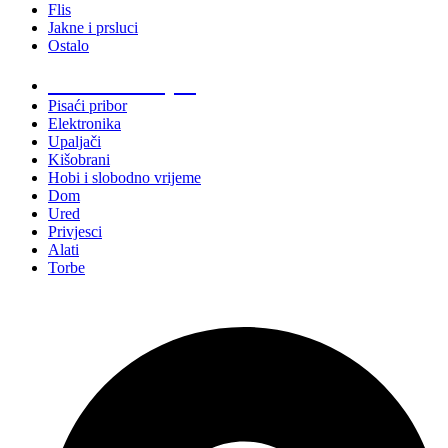
Flis
Jakne i prsluci
Ostalo
Promo materijali
Pisaći pribor
Elektronika
Upaljači
Kišobrani
Hobi i slobodno vrijeme
Dom
Ured
Privjesci
Alati
Torbe