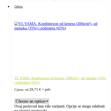
Odjeća
VL YAMA. Kombinezon od kepera (200g/m²), od pamuka (35%)
i poliestera (65%)
29,71
€
+ pdv
Cijena: od
Ovaj proizvod ima više varijanti. Opcije se mogu odabrati
na stranici proizvoda