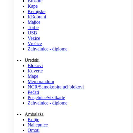
Brošure
Kape
Kemijske
Kišobrani
Majice
Torbe
USB
Vezice
Vrećice
Zahvalnice - diplome
Uredski
Blokovi
Kuverte
Mape
Memorandum
NCR/Samokopirajući blokovi
Pečati
Posjetnice/vizitkarte
Zahvalnice - diplome
Ambalaža
Kutije
Naljepnice
Omoti