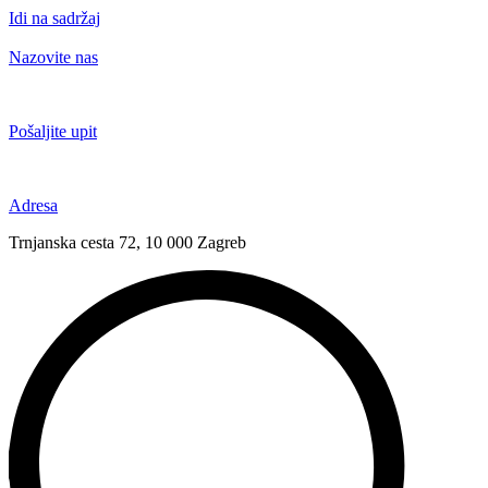
Idi na sadržaj
Nazovite nas
+385 91 6673 789
Pošaljite upit
novival@novival.hr
Adresa
Trnjanska cesta 72, 10 000 Zagreb