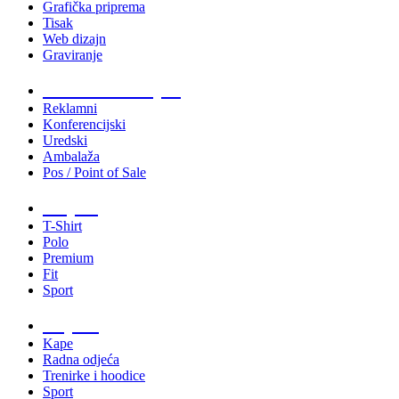
Grafička priprema
Tisak
Web dizajn
Graviranje
Tiskani materijali
Reklamni
Konferencijski
Uredski
Ambalaža
Pos / Point of Sale
Majice
T-Shirt
Polo
Premium
Fit
Sport
Odjeća
Kape
Radna odjeća
Trenirke i hoodice
Sport