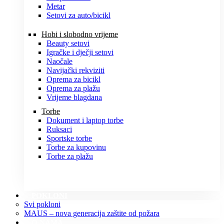
Metar
Setovi za auto/bicikl
Hobi i slobodno vrijeme
Beauty setovi
Igračke i dječji setovi
Naočale
Navijački rekviziti
Oprema za bicikl
Oprema za plažu
Vrijeme blagdana
Torbe
Dokument i laptop torbe
Ruksaci
Sportske torbe
Torbe za kupovinu
Torbe za plažu
POKLONI
Svi pokloni
MAUS – nova generacija zaštite od požara
O NAMA