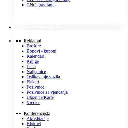
CNC graviranje
TISKANI MATERIJALI
Reklamni
Brošure
Bonovi - kuponi
Kalendari
Knjige
Letci
Naljepnice
Oslikavanje vozila
Plakati
Pozivnice
Pozivnice za vjenčanja
Ulaznice/Karte
Vrećice
Konferencijski
Akreditacije
Blokovi