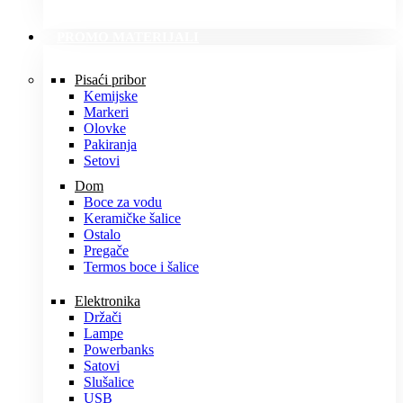
PROMO MATERIJALI
Pisaći pribor
Kemijske
Markeri
Olovke
Pakiranja
Setovi
Dom
Boce za vodu
Keramičke šalice
Ostalo
Pregače
Termos boce i šalice
Elektronika
Držači
Lampe
Powerbanks
Satovi
Slušalice
USB