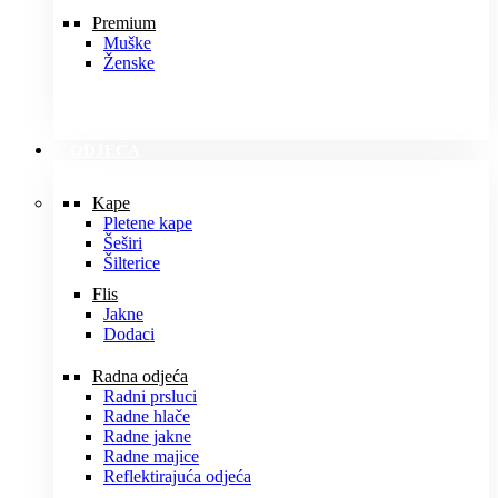
Premium
Muške
Ženske
ODJEĆA
Kape
Pletene kape
Šeširi
Šilterice
Flis
Jakne
Dodaci
Radna odjeća
Radni prsluci
Radne hlače
Radne jakne
Radne majice
Reflektirajuća odjeća