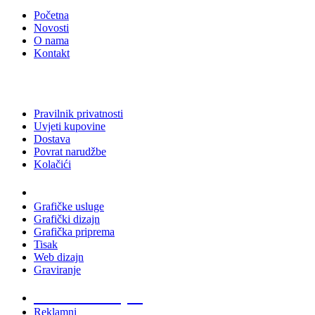
Početna
Novosti
O nama
Kontakt
Pravilnik privatnosti
Uvjeti kupovine
Dostava
Povrat narudžbe
Kolačići
Usluge
Grafičke usluge
Grafički dizajn
Grafička priprema
Tisak
Web dizajn
Graviranje
Tiskani materijali
Reklamni