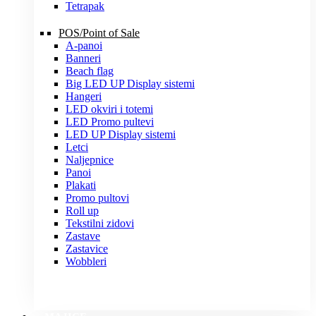
Tetrapak
POS/Point of Sale
A-panoi
Banneri
Beach flag
Big LED UP Display sistemi
Hangeri
LED okviri i totemi
LED Promo pultevi
LED UP Display sistemi
Letci
Naljepnice
Panoi
Plakati
Promo pultovi
Roll up
Tekstilni zidovi
Zastave
Zastavice
Wobbleri