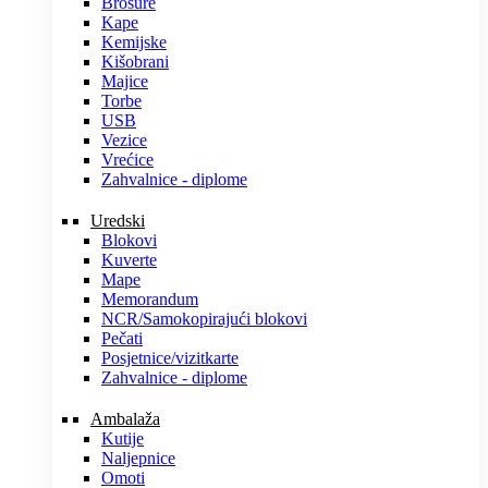
Brošure
Kape
Kemijske
Kišobrani
Majice
Torbe
USB
Vezice
Vrećice
Zahvalnice - diplome
Uredski
Blokovi
Kuverte
Mape
Memorandum
NCR/Samokopirajući blokovi
Pečati
Posjetnice/vizitkarte
Zahvalnice - diplome
Ambalaža
Kutije
Naljepnice
Omoti