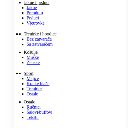
Jakne i prsluci
Jakne
Premium
Prsluci
Vjetrovke
Trenirke i hoodice
Bez zatvarača
Sa zatvaračem
Košulje
Muške
Ženske
Sport
Majice
Kratke hlače
Trenirke
Ostalo
Ostalo
Ručnici
Šalovi/buffovi
Tekstil