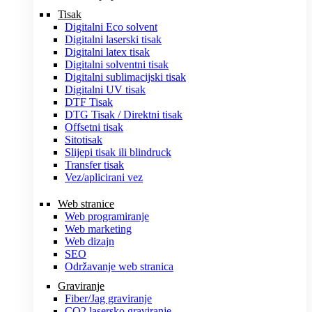
Tisak
Digitalni Eco solvent
Digitalni laserski tisak
Digitalni latex tisak
Digitalni solventni tisak
Digitalni sublimacijski tisak
Digitalni UV tisak
DTF Tisak
DTG Tisak / Direktni tisak
Offsetni tisak
Sitotisak
Slijepi tisak ili blindruck
Transfer tisak
Vez/aplicirani vez
Web stranice
Web programiranje
Web marketing
Web dizajn
SEO
Održavanje web stranica
Graviranje
Fiber/Jag graviranje
CO2 lasersko graviranje