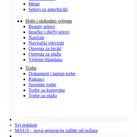
Metar
Setovi za auto/bicikl
Hobi i slobodno vrijeme
Beauty setovi
Igračke i dječji setovi
Naočale
Navijački rekviziti
Oprema za bicikl
Oprema za plažu
Vrijeme blagdana
Torbe
Dokument i laptop torbe
Ruksaci
Sportske torbe
Torbe za kupovinu
Torbe za plažu
POKLONI
Svi pokloni
MAUS – nova generacija zaštite od požara
O NAMA