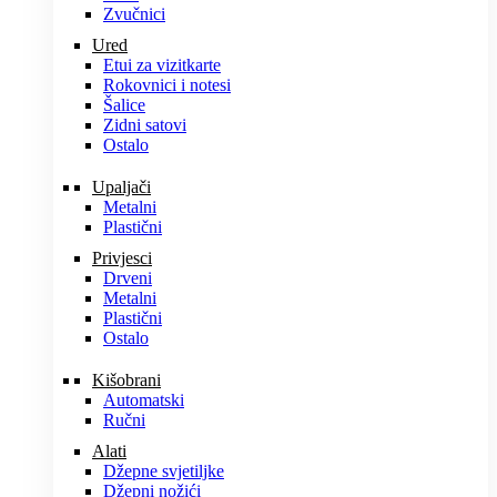
Zvučnici
Ured
Etui za vizitkarte
Rokovnici i notesi
Šalice
Zidni satovi
Ostalo
Upaljači
Metalni
Plastični
Privjesci
Drveni
Metalni
Plastični
Ostalo
Kišobrani
Automatski
Ručni
Alati
Džepne svjetiljke
Džepni nožići