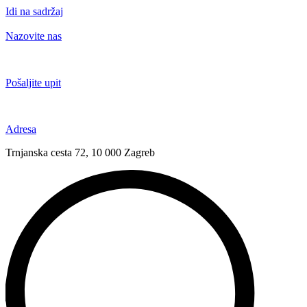
Idi na sadržaj
Nazovite nas
+385 91 6673 789
Pošaljite upit
novival@novival.hr
Adresa
Trnjanska cesta 72, 10 000 Zagreb