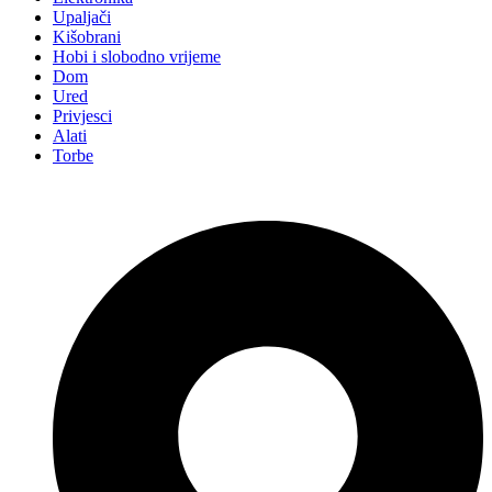
Upaljači
Kišobrani
Hobi i slobodno vrijeme
Dom
Ured
Privjesci
Alati
Torbe