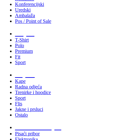
Konferencijski
Uredski
Ambalaža
Pos / Point of Sale
Majice
T-Shirt
Polo
Premium
Fit
Sport
Odjeća
Kape
Radna odjeća
Trenirke i hoodice
Sport
Flis
Jakne i prsluci
Ostalo
Promo materijali
Pisaći pribor
Elektronika