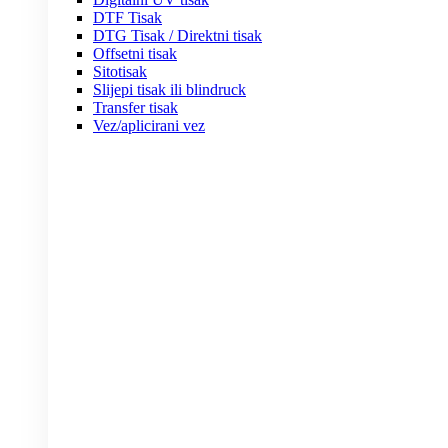
DTF Tisak
DTG Tisak / Direktni tisak
Offsetni tisak
Sitotisak
Slijepi tisak ili blindruck
Transfer tisak
Vez/aplicirani vez