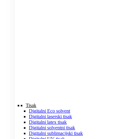
Tisak
Digitalni Eco solvent
Digitalni laserski tisak
Digitalni latex tisak
Digitalni solventni tisak
Digitalni sublimacijski tisak
Digitalni UV tisak