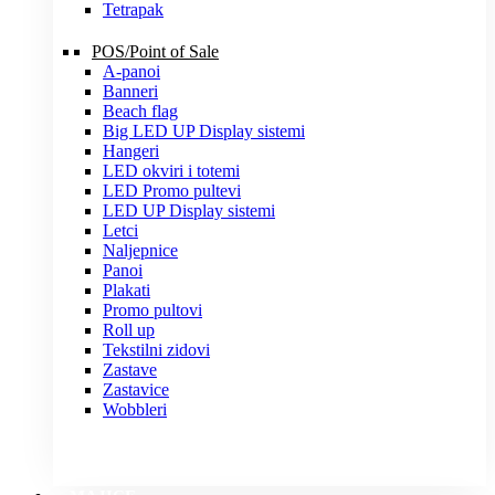
Tetrapak
POS/Point of Sale
A-panoi
Banneri
Beach flag
Big LED UP Display sistemi
Hangeri
LED okviri i totemi
LED Promo pultevi
LED UP Display sistemi
Letci
Naljepnice
Panoi
Plakati
Promo pultovi
Roll up
Tekstilni zidovi
Zastave
Zastavice
Wobbleri