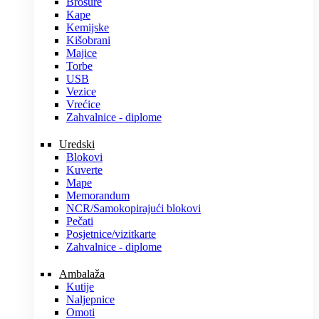
Brošure
Kape
Kemijske
Kišobrani
Majice
Torbe
USB
Vezice
Vrećice
Zahvalnice - diplome
Uredski
Blokovi
Kuverte
Mape
Memorandum
NCR/Samokopirajući blokovi
Pečati
Posjetnice/vizitkarte
Zahvalnice - diplome
Ambalaža
Kutije
Naljepnice
Omoti