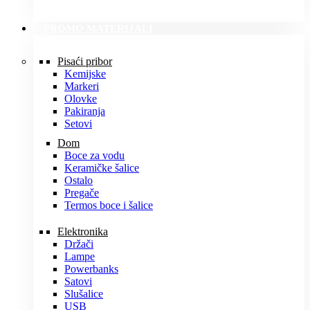
PROMO MATERIJALI
Pisaći pribor
Kemijske
Markeri
Olovke
Pakiranja
Setovi
Dom
Boce za vodu
Keramičke šalice
Ostalo
Pregače
Termos boce i šalice
Elektronika
Držači
Lampe
Powerbanks
Satovi
Slušalice
USB