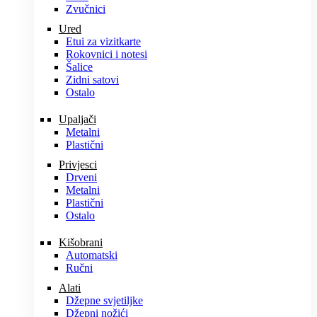
Zvučnici
Ured
Etui za vizitkarte
Rokovnici i notesi
Šalice
Zidni satovi
Ostalo
Upaljači
Metalni
Plastični
Privjesci
Drveni
Metalni
Plastični
Ostalo
Kišobrani
Automatski
Ručni
Alati
Džepne svjetiljke
Džepni nožići