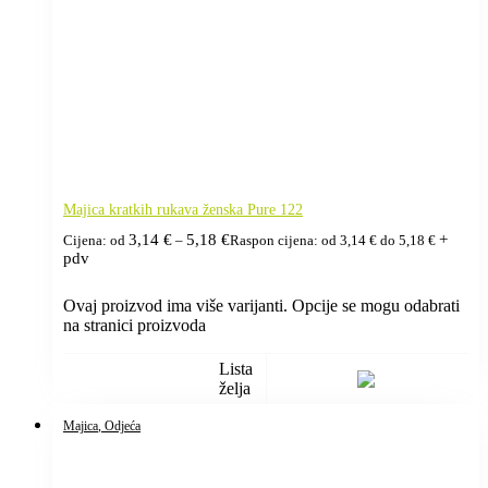
Majica kratkih rukava ženska Pure 122
3,14
€
5,18
€
+
Cijena: od
–
Raspon cijena: od 3,14 € do 5,18 €
pdv
Ovaj proizvod ima više varijanti. Opcije se mogu odabrati
na stranici proizvoda
Lista
želja
Majica
, Odjeća