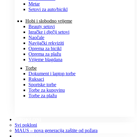
Metar
Setovi za auto/bicikl
Hobi i slobodno vrijeme
Beauty setovi
Igračke i dječji setovi
Naočale
Navijački rekviziti
Oprema za bicikl
Oprema za plažu
Vrijeme blagdana
Torbe
Dokument i laptop torbe
Ruksaci
Sportske torbe
Torbe za kupovinu
Torbe za plažu
POKLONI
Svi pokloni
MAUS – nova generacija zaštite od požara
O NAMA