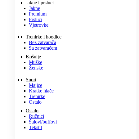
Jakne i prsluci
Jakne
Premium
Prsluci
Vjetrovke
Trenirke i hoodice
Bez zatvarača
Sa zatvaračem
Košulje
Muške
Ženske
Sport
Majice
Kratke hlače
Trenirke
Ostalo
Ostalo
Ručnici
Šalovi/buffovi
Tekstil