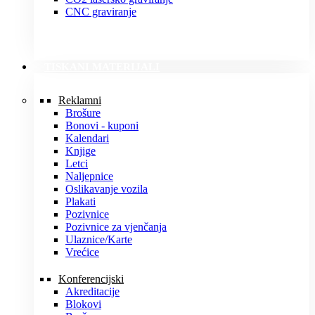
CNC graviranje
TISKANI MATERIJALI
Reklamni
Brošure
Bonovi - kuponi
Kalendari
Knjige
Letci
Naljepnice
Oslikavanje vozila
Plakati
Pozivnice
Pozivnice za vjenčanja
Ulaznice/Karte
Vrećice
Konferencijski
Akreditacije
Blokovi