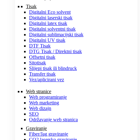
Tisak
Digitalni Eco solvent
Digitalni laserski tisak
Digitalni latex tisak
Digitalni solventni tisak
Digitalni sublimacijski tisak
Digitalni UV tisak
DTF Tisak
DTG Tisak / Direktni tisak
Offsetni tisak
Sitotisak
Slijepi tisak ili blindruck
Transfer tisak
Vez/aplicirani vez
Web stranice
Web programiranje
Web marketing
Web dizajn
SEO
Održavanje web stranica
Graviranje
Fiber/Jag graviranje
CO2 lasersko graviranje