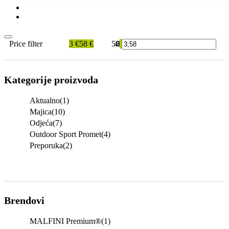
KONTAKT
KATALOZI
Price filter
3 €
58 €
58
44
31
17
3
Kategorije proizvoda
Aktualno
(1)
Majica
(10)
Odjeća
(7)
Outdoor Sport Promet
(4)
Preporuka
(2)
Brendovi
MALFINI Premium®
(1)