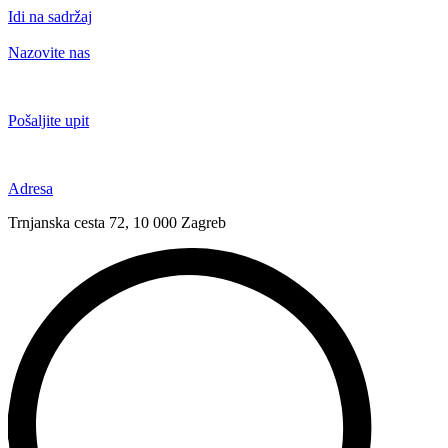
Idi na sadržaj
Nazovite nas
+385 91 6673 789
Pošaljite upit
novival@novival.hr
Adresa
Trnjanska cesta 72, 10 000 Zagreb