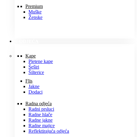
Premium
Muške
Ženske
ODJEĆA
Kape
Pletene kape
Šeširi
Šilterice
Flis
Jakne
Dodaci
Radna odjeća
Radni prsluci
Radne hlače
Radne jakne
Radne majice
Reflektirajuća odjeća