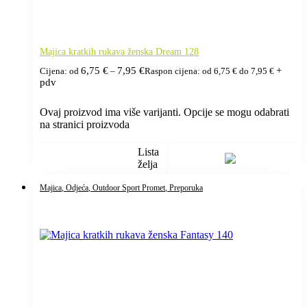
Majica kratkih rukava ženska Dream 128
6,75
€
7,95
€
+
Cijena: od
–
Raspon cijena: od 6,75 € do 7,95 €
pdv
Ovaj proizvod ima više varijanti. Opcije se mogu odabrati
na stranici proizvoda
Lista
želja
Majica
, Odjeća
, Outdoor Sport Promet
, Preporuka