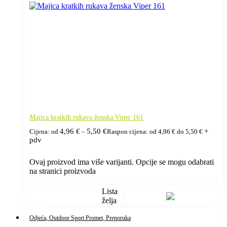
Majica kratkih rukava ženska Viper 161
4,96
€
5,50
€
+
Cijena: od
–
Raspon cijena: od 4,96 € do 5,50 €
pdv
Ovaj proizvod ima više varijanti. Opcije se mogu odabrati
na stranici proizvoda
Lista
želja
Odjeća
, Outdoor Sport Promet
, Preporuka