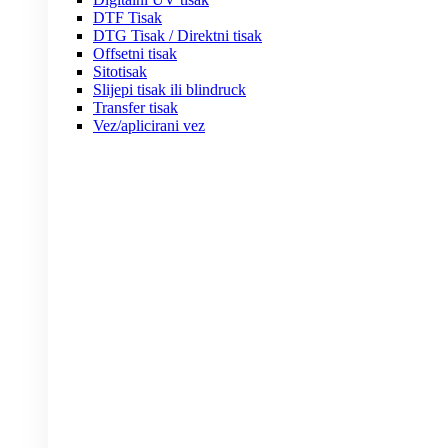
DTF Tisak
DTG Tisak / Direktni tisak
Offsetni tisak
Sitotisak
Slijepi tisak ili blindruck
Transfer tisak
Vez/aplicirani vez