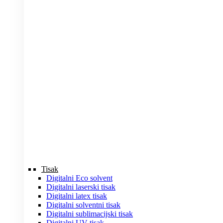
Tisak
Digitalni Eco solvent
Digitalni laserski tisak
Digitalni latex tisak
Digitalni solventni tisak
Digitalni sublimacijski tisak
Digitalni UV tisak