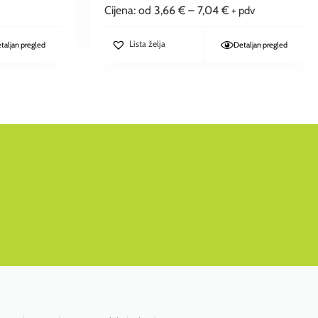
Cijena: od
3,66
€
–
7,04
€
+ pdv
Lista želja
taljan pregled
Detaljan pregled