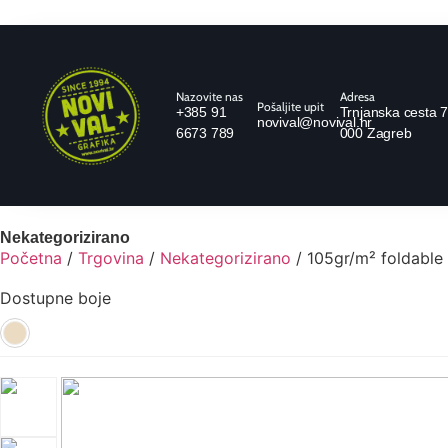
Nazovite nas
Adresa
Pošaljite upit
+385 91
Trnjanska cesta 7
novival@novival.hr
6673 789
000 Zagreb
Nekategorizirano
Početna
/
Trgovina
/
Nekategorizirano
/ 105gr/m² foldabl
Dostupne boje