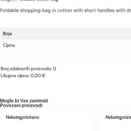
Foldable shopping bag in cotton with short handles with d
Boja
Cijena
Broj odabranih proizvoda
:
0
Ukupna cijena
:
0,00 €
0
Broj
odabranih
proizvoda.
Your
Moglo bi Vas zanimati
total
Povezani proizvodi
is
0,00 €
Nekategorizirano
Nekategorizi