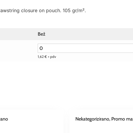
rawstring closure on pouch. 105 gr/m².
Bež
1,62
€
+ pdv
rano
Nekategorizirano
, Promo mate