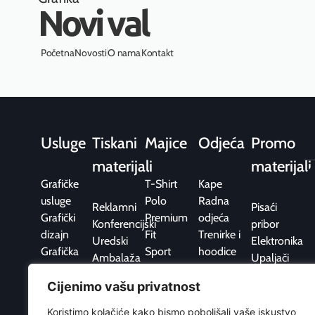
Novi val
Početna
Novosti
O nama
Kontakt
Usluge
Tiskani
Majice
Odjeća
Promo
materijali
materijali
Grafičke
T-Shirt
Kape
usluge
Polo
Radna
Reklamni
Pisaći
Grafički
Premium
odjeća
Konferencijski
pribor
dizajn
Fit
Trenirke i
Uredski
Elektronika
Grafička
Sport
hoodice
Ambalaža
Upaljači
priprema
Sport
Pos / Point
Kišobrani
Tisak
Flis
Cijenimo vašu privatnost
of Sale
Hobi i
Web
Jakne i
slobodno
Koristimo kolačiće kako bismo poboljšali vaše iskustvo