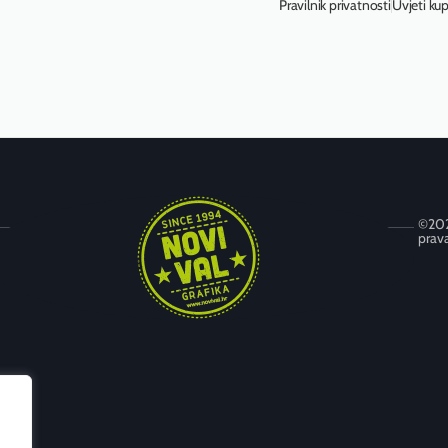
Pravilnik privatnosti
Uvjeti ku
©202
prava
Trnjanska cesta 72, 10 000 Zagreb
+385 (0) 1 6673 789
+385 (0) 1 6314 595
novival@novival.hr