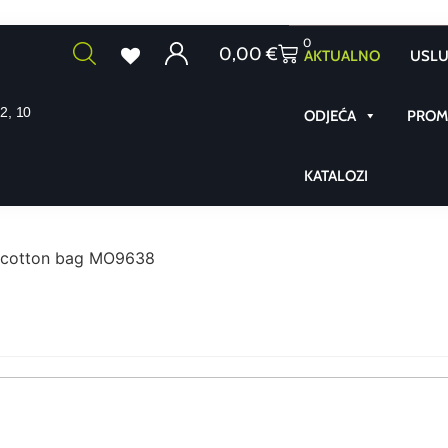
0
0,00
€
AKTUALNO
USLU
2, 10
ODJEĆA
PROMO
KATALOZI
e cotton bag MO9638