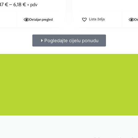
47
€
–
6,18
€
+ pdv
Lista želja
Detaljan pregled
De
Pogledajte cijelu ponudu