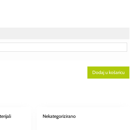
Dodaj u košaricu
rijali
Nekategorizirano