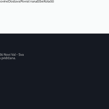
povine
Dostava
Povrat narudžbe
Kolačići
6 Novi Val - Sva
 pridržana.