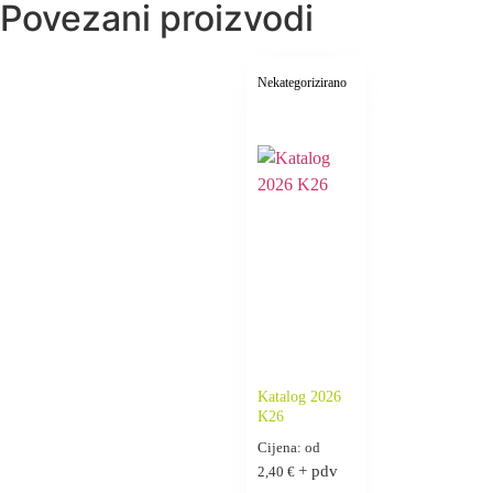
Povezani proizvodi
0,00 €
Nekategorizirano
Katalog 2026
K26
Cijena: od
+ pdv
2,40
€