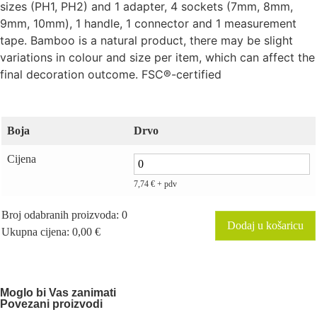
sizes (PH1, PH2) and 1 adapter, 4 sockets (7mm, 8mm,
9mm, 10mm), 1 handle, 1 connector and 1 measurement
tape. Bamboo is a natural product, there may be slight
variations in colour and size per item, which can affect the
final decoration outcome. FSC®-certified
Boja
Drvo
Cijena
7,74
€
+ pdv
Broj odabranih proizvoda
:
0
Dodaj u košaricu
Ukupna cijena
:
0,00 €
0
Broj
odabranih
proizvoda.
Your
Moglo bi Vas zanimati
total
Povezani proizvodi
is