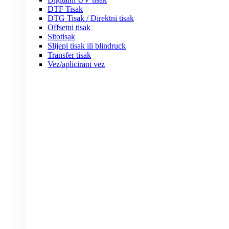
DTF Tisak
DTG Tisak / Direktni tisak
Offsetni tisak
Sitotisak
Slijepi tisak ili blindruck
Transfer tisak
Vez/aplicirani vez