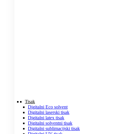
Tisak
Digitalni Eco solvent
Digitalni laserski tisak
Digitalni latex tisak
Digitalni solventni tisak
Digitalni sublimacijski tisak
Digitalni UV tisak