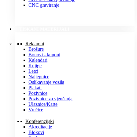
CNC graviranje
TISKANI MATERIJALI
Reklamni
Brošure
Bonovi - kuponi
Kalendari
Knjige
Letci
Naljepnice
Oslikavanje vozila
Plakati
Pozivnice
Pozivnice za vjenčanja
Ulaznice/Karte
Vrećice
Konferencijski
Akreditacije
Blokovi