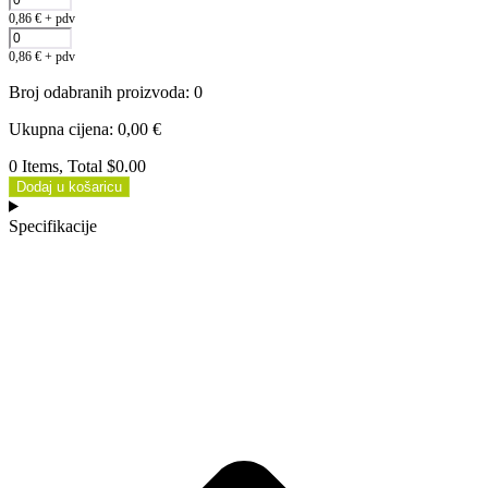
0,86
€
+ pdv
0,86
€
+ pdv
Broj odabranih proizvoda
:
0
Ukupna cijena
:
0,00
€
0 Items, Total $0.00
Dodaj u košaricu
Specifikacije