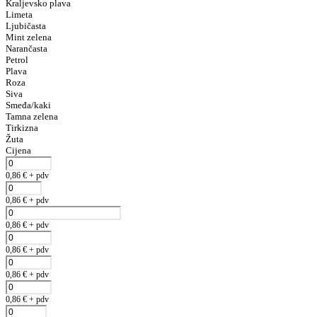
Kraljevsko plava
Limeta
Ljubičasta
Mint zelena
Narančasta
Petrol
Plava
Roza
Siva
Smeđa/kaki
Tamna zelena
Tirkizna
Žuta
Cijena
0,86
€
+ pdv
0,86
€
+ pdv
0,86
€
+ pdv
0,86
€
+ pdv
0,86
€
+ pdv
0,86
€
+ pdv