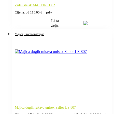
Zidni stalak MALFINI H02
+ pdv
Cijena: od
115,05
€
Lista
želja
Majica
, Promo materijali
Majica dugih rukava unisex Sailor LS 807