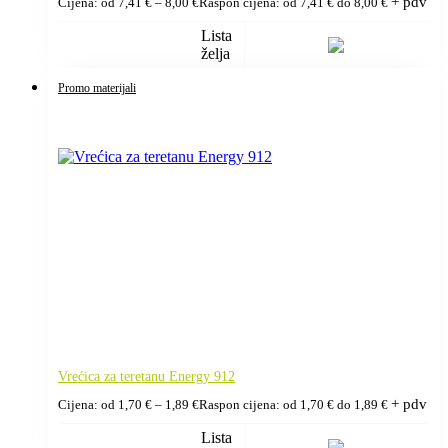
+ pdv
Cijena: od
7,41
€
–
8,00
€
Raspon cijena: od 7,41 € do 8,00 €
Lista
želja
Promo materijali
Vrećica za teretanu Energy 912
+ pdv
Cijena: od
1,70
€
–
1,89
€
Raspon cijena: od 1,70 € do 1,89 €
Lista