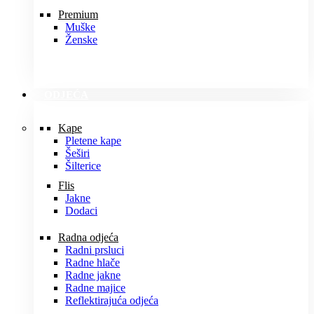
Premium
Muške
Ženske
ODJEĆA
Kape
Pletene kape
Šeširi
Šilterice
Flis
Jakne
Dodaci
Radna odjeća
Radni prsluci
Radne hlače
Radne jakne
Radne majice
Reflektirajuća odjeća