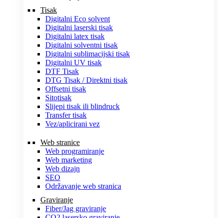
Tisak
Digitalni Eco solvent
Digitalni laserski tisak
Digitalni latex tisak
Digitalni solventni tisak
Digitalni sublimacijski tisak
Digitalni UV tisak
DTF Tisak
DTG Tisak / Direktni tisak
Offsetni tisak
Sitotisak
Slijepi tisak ili blindruck
Transfer tisak
Vez/aplicirani vez
Web stranice
Web programiranje
Web marketing
Web dizajn
SEO
Održavanje web stranica
Graviranje
Fiber/Jag graviranje
CO2 lasersko graviranje