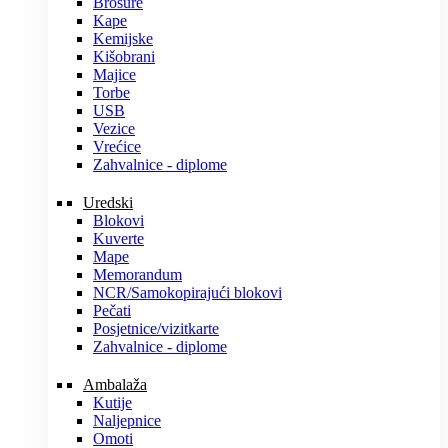
Brošure
Kape
Kemijske
Kišobrani
Majice
Torbe
USB
Vezice
Vrećice
Zahvalnice - diplome
Uredski
Blokovi
Kuverte
Mape
Memorandum
NCR/Samokopirajući blokovi
Pečati
Posjetnice/vizitkarte
Zahvalnice - diplome
Ambalaža
Kutije
Naljepnice
Omoti