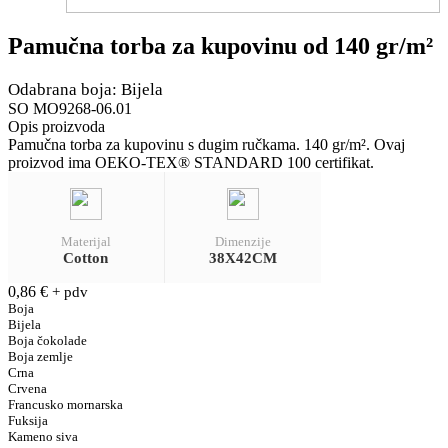
Pamučna torba za kupovinu od 140 gr/m²
Odabrana boja: Bijela
SO MO9268-06.01
Opis proizvoda
Pamučna torba za kupovinu s dugim ručkama. 140 gr/m². Ovaj
proizvod ima OEKO-TEX® STANDARD 100 certifikat.
Materijal
Dimenzije
Cotton
38X42CM
0,86
€
+ pdv
Boja
Bijela
Boja čokolade
Boja zemlje
Crna
Crvena
Francusko mornarska
Fuksija
Kameno siva