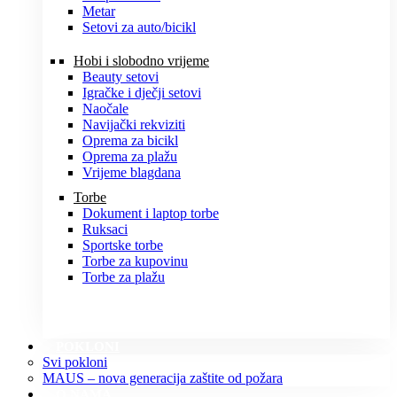
Metar
Setovi za auto/bicikl
Hobi i slobodno vrijeme
Beauty setovi
Igračke i dječji setovi
Naočale
Navijački rekviziti
Oprema za bicikl
Oprema za plažu
Vrijeme blagdana
Torbe
Dokument i laptop torbe
Ruksaci
Sportske torbe
Torbe za kupovinu
Torbe za plažu
POKLONI
Svi pokloni
MAUS – nova generacija zaštite od požara
O NAMA