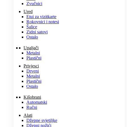
Zvučnici
Ured
Etui za vizitkarte
Rokovnici i notesi
Šalice
Zidni satovi
Ostalo
Upaljači
Metalni
Plastični
Privjesci
Drveni
Metalni
Plastični
Ostalo
Kišobrani
Automatski
Ručni
Alati
Džepne svjetiljke
Džepni nožići