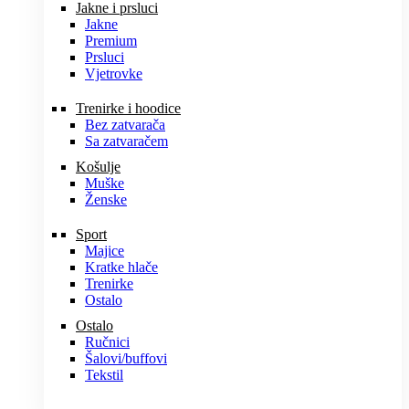
Jakne i prsluci
Jakne
Premium
Prsluci
Vjetrovke
Trenirke i hoodice
Bez zatvarača
Sa zatvaračem
Košulje
Muške
Ženske
Sport
Majice
Kratke hlače
Trenirke
Ostalo
Ostalo
Ručnici
Šalovi/buffovi
Tekstil