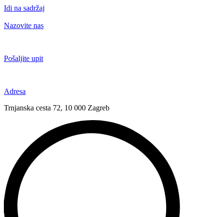
Idi na sadržaj
Nazovite nas
+385 91 6673 789
Pošaljite upit
novival@novival.hr
Adresa
Trnjanska cesta 72, 10 000 Zagreb