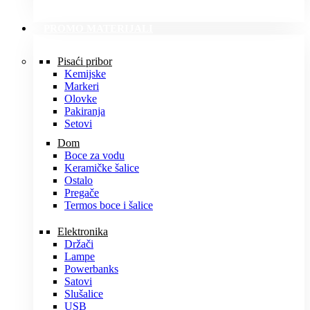
PROMO MATERIJALI
Pisaći pribor
Kemijske
Markeri
Olovke
Pakiranja
Setovi
Dom
Boce za vodu
Keramičke šalice
Ostalo
Pregače
Termos boce i šalice
Elektronika
Držači
Lampe
Powerbanks
Satovi
Slušalice
USB