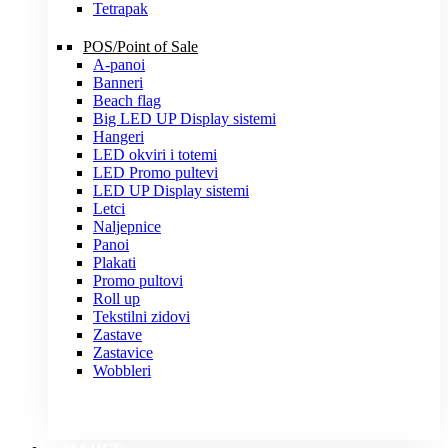
Tetrapak
POS/Point of Sale
A-panoi
Banneri
Beach flag
Big LED UP Display sistemi
Hangeri
LED okviri i totemi
LED Promo pultevi
LED UP Display sistemi
Letci
Naljepnice
Panoi
Plakati
Promo pultovi
Roll up
Tekstilni zidovi
Zastave
Zastavice
Wobbleri