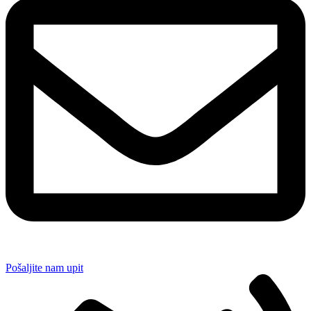
Pošaljite nam upit