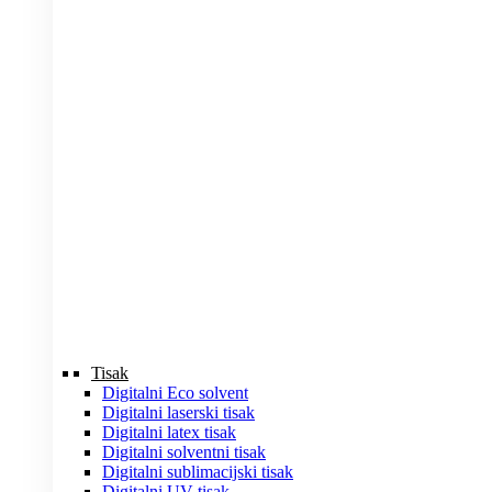
Tisak
Digitalni Eco solvent
Digitalni laserski tisak
Digitalni latex tisak
Digitalni solventni tisak
Digitalni sublimacijski tisak
Digitalni UV tisak