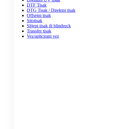
DTF Tisak
DTG Tisak / Direktni tisak
Offsetni tisak
Sitotisak
Slijepi tisak ili blindruck
Transfer tisak
Vez/aplicirani vez