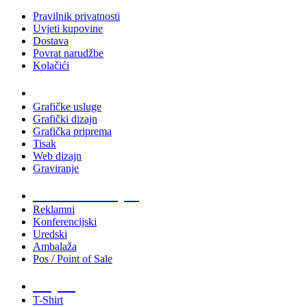
Pravilnik privatnosti
Uvjeti kupovine
Dostava
Povrat narudžbe
Kolačići
Usluge
Grafičke usluge
Grafički dizajn
Grafička priprema
Tisak
Web dizajn
Graviranje
Tiskani materijali
Reklamni
Konferencijski
Uredski
Ambalaža
Pos / Point of Sale
Majice
T-Shirt