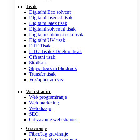
Tisak
Digitalni Eco solvent
Digitalni laserski tisak
Digitalni latex tisak
Digitalni solventni tisak
Digitalni sublimacijski tisak
Digitalni UV tisak
DTF Tisak
DTG Tisak / Direktni tisak
Offsetni tisak
Sitotisak
Slijepi tisak ili blindruck
Transfer tisak
Vez/aplicirani vez
Web stranice
Web programiranje
Web marketing
Web dizajn
SEO
Održavanje web stranica
Graviranje
Fiber/Jag graviranje
CO2 lasersko graviranje