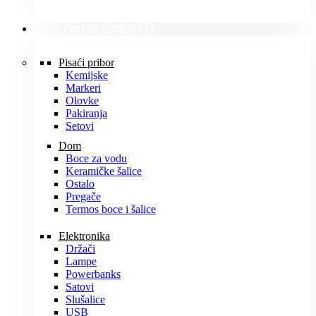
PROMO MATERIJALI
Pisaći pribor
Kemijske
Markeri
Olovke
Pakiranja
Setovi
Dom
Boce za vodu
Keramičke šalice
Ostalo
Pregače
Termos boce i šalice
Elektronika
Držači
Lampe
Powerbanks
Satovi
Slušalice
USB