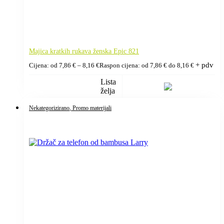
Majica kratkih rukava ženska Epic 821
+ pdv
Cijena: od
7,86
€
–
8,16
€
Raspon cijena: od 7,86 € do 8,16 €
Lista
želja
Nekategorizirano
, Promo materijali