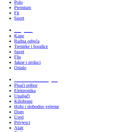
Polo
Premium
Fit
Sport
Odjeća
Kape
Radna odjeća
Trenirke i hoodice
Sport
Flis
Jakne i prsluci
Ostalo
Promo materijali
Pisaći pribor
Elektronika
Upaljači
Kišobrani
Hobi i slobodno vrijeme
Dom
Ured
Privjesci
Alati