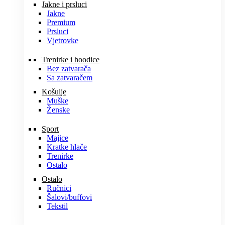
Jakne i prsluci
Jakne
Premium
Prsluci
Vjetrovke
Trenirke i hoodice
Bez zatvarača
Sa zatvaračem
Košulje
Muške
Ženske
Sport
Majice
Kratke hlače
Trenirke
Ostalo
Ostalo
Ručnici
Šalovi/buffovi
Tekstil