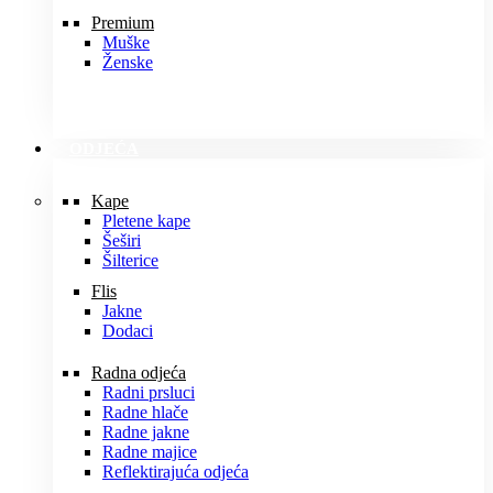
Premium
Muške
Ženske
ODJEĆA
Kape
Pletene kape
Šeširi
Šilterice
Flis
Jakne
Dodaci
Radna odjeća
Radni prsluci
Radne hlače
Radne jakne
Radne majice
Reflektirajuća odjeća