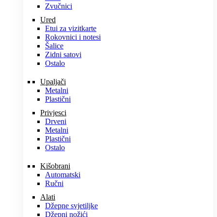
Zvučnici
Ured
Etui za vizitkarte
Rokovnici i notesi
Šalice
Zidni satovi
Ostalo
Upaljači
Metalni
Plastični
Privjesci
Drveni
Metalni
Plastični
Ostalo
Kišobrani
Automatski
Ručni
Alati
Džepne svjetiljke
Džepni nožići