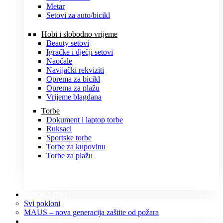
Metar
Setovi za auto/bicikl
Hobi i slobodno vrijeme
Beauty setovi
Igračke i dječji setovi
Naočale
Navijački rekviziti
Oprema za bicikl
Oprema za plažu
Vrijeme blagdana
Torbe
Dokument i laptop torbe
Ruksaci
Sportske torbe
Torbe za kupovinu
Torbe za plažu
POKLONI
Svi pokloni
MAUS – nova generacija zaštite od požara
O NAMA