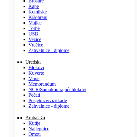
Brošure
Kape
Kemijske
Kišobrani
Majice
Torbe
USB
Vezice
Vrećice
Zahvalnice - diplome
Uredski
Blokovi
Kuverte
Mape
Memorandum
NCR/Samokopirajući blokovi
Pečati
Posjetnice/vizitkarte
Zahvalnice - diplome
Ambalaža
Kutije
Naljepnice
Omoti