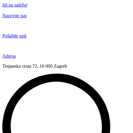
Idi na sadržaj
Nazovite nas
+385 91 6673 789
Pošaljite upit
novival@novival.hr
Adresa
Trnjanska cesta 72, 10 000 Zagreb