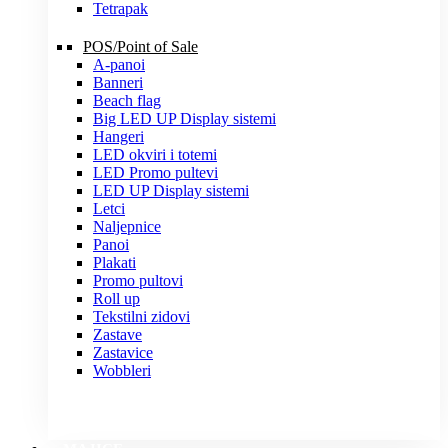
Tetrapak
POS/Point of Sale
A-panoi
Banneri
Beach flag
Big LED UP Display sistemi
Hangeri
LED okviri i totemi
LED Promo pultevi
LED UP Display sistemi
Letci
Naljepnice
Panoi
Plakati
Promo pultovi
Roll up
Tekstilni zidovi
Zastave
Zastavice
Wobbleri