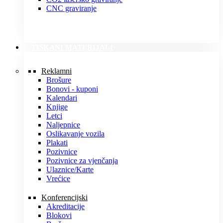
CNC graviranje
TISKANI MATERIJALI
Reklamni
Brošure
Bonovi - kuponi
Kalendari
Knjige
Letci
Naljepnice
Oslikavanje vozila
Plakati
Pozivnice
Pozivnice za vjenčanja
Ulaznice/Karte
Vrećice
Konferencijski
Akreditacije
Blokovi