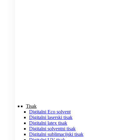
Tisak
Digitalni Eco solvent
Digitalni laserski tisak
Digitalni latex tisak
Digitalni solventni tisak
Digitalni sublimacijski tisak
Digitalni UV tisak