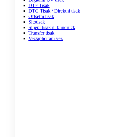
DTF Tisak
DTG Tisak / Direktni tisak
Offsetni tisak
Sitotisak
Slijepi tisak ili blindruck
Transfer tisak
Vez/aplicirani vez