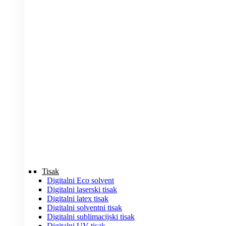
Tisak
Digitalni Eco solvent
Digitalni laserski tisak
Digitalni latex tisak
Digitalni solventni tisak
Digitalni sublimacijski tisak
Digitalni UV tisak