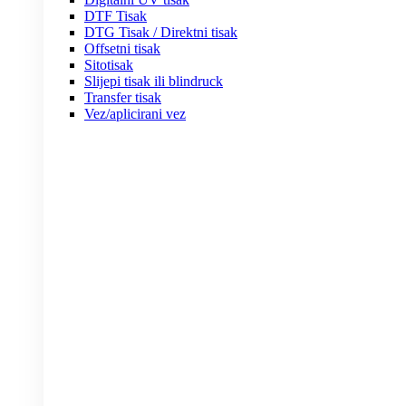
DTF Tisak
DTG Tisak / Direktni tisak
Offsetni tisak
Sitotisak
Slijepi tisak ili blindruck
Transfer tisak
Vez/aplicirani vez