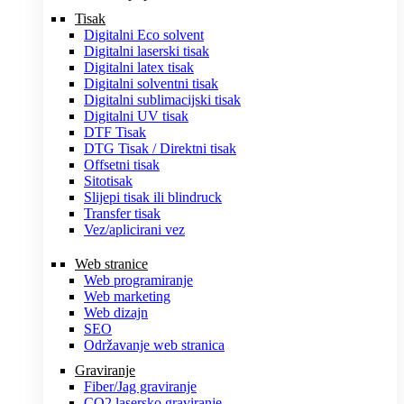
Tisak
Digitalni Eco solvent
Digitalni laserski tisak
Digitalni latex tisak
Digitalni solventni tisak
Digitalni sublimacijski tisak
Digitalni UV tisak
DTF Tisak
DTG Tisak / Direktni tisak
Offsetni tisak
Sitotisak
Slijepi tisak ili blindruck
Transfer tisak
Vez/aplicirani vez
Web stranice
Web programiranje
Web marketing
Web dizajn
SEO
Održavanje web stranica
Graviranje
Fiber/Jag graviranje
CO2 lasersko graviranje