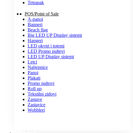
Tetrapak
POS/Point of Sale
A-panoi
Banneri
Beach flag
Big LED UP Display sistemi
Hangeri
LED okviri i totemi
LED Promo pultevi
LED UP Display sistemi
Letci
Naljepnice
Panoi
Plakati
Promo pultovi
Roll up
Tekstilni zidovi
Zastave
Zastavice
Wobbleri