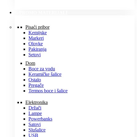
PROMO MATERIJALI
Pisaći pribor
Kemijske
Markeri
Olovke
Pakiranja
Setovi
Dom
Boce za vodu
Keramičke šalice
Ostalo
Pregače
Termos boce i šalice
Elektronika
Držači
Lampe
Powerbanks
Satovi
Slušalice
USB