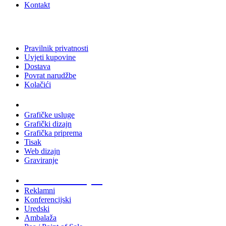
Kontakt
Pravilnik privatnosti
Uvjeti kupovine
Dostava
Povrat narudžbe
Kolačići
Usluge
Grafičke usluge
Grafički dizajn
Grafička priprema
Tisak
Web dizajn
Graviranje
Tiskani materijali
Reklamni
Konferencijski
Uredski
Ambalaža