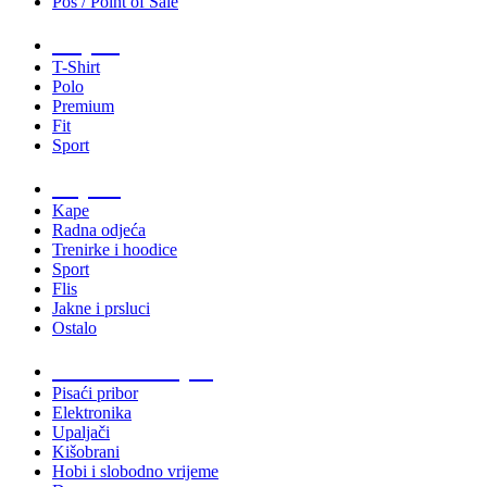
Pos / Point of Sale
Majice
T-Shirt
Polo
Premium
Fit
Sport
Odjeća
Kape
Radna odjeća
Trenirke i hoodice
Sport
Flis
Jakne i prsluci
Ostalo
Promo materijali
Pisaći pribor
Elektronika
Upaljači
Kišobrani
Hobi i slobodno vrijeme