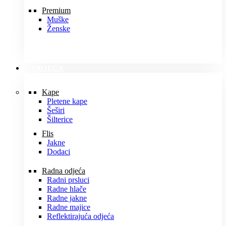
Premium
Muške
Ženske
ODJEĆA
Kape
Pletene kape
Šeširi
Šilterice
Flis
Jakne
Dodaci
Radna odjeća
Radni prsluci
Radne hlače
Radne jakne
Radne majice
Reflektirajuća odjeća