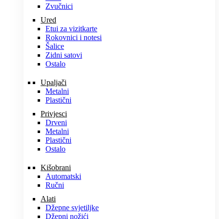
Zvučnici
Ured
Etui za vizitkarte
Rokovnici i notesi
Šalice
Zidni satovi
Ostalo
Upaljači
Metalni
Plastični
Privjesci
Drveni
Metalni
Plastični
Ostalo
Kišobrani
Automatski
Ručni
Alati
Džepne svjetiljke
Džepni nožići