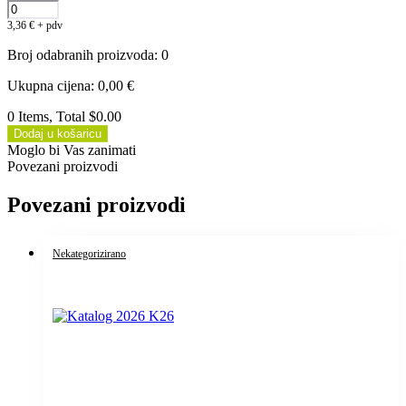
3,36
€
+ pdv
Broj odabranih proizvoda
:
0
Ukupna cijena
:
0,00
€
0 Items, Total $0.00
Dodaj u košaricu
Moglo bi Vas zanimati
Povezani proizvodi
Povezani proizvodi
Nekategorizirano