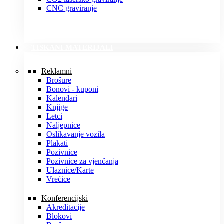
CNC graviranje
TISKANI MATERIJALI
Reklamni
Brošure
Bonovi - kuponi
Kalendari
Knjige
Letci
Naljepnice
Oslikavanje vozila
Plakati
Pozivnice
Pozivnice za vjenčanja
Ulaznice/Karte
Vrećice
Konferencijski
Akreditacije
Blokovi