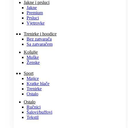
Jakne i prsluci
Jakne
Premium
Prsluci
Vjetrovke
Trenirke i hoodice
Bez zatvarača
Sa zatvaračem
Košulje
Muške
Ženske
Sport
Majice
Kratke hlače
Trenirke
Ostalo
Ostalo
Ručnici
Šalovi/buffovi
Tekstil