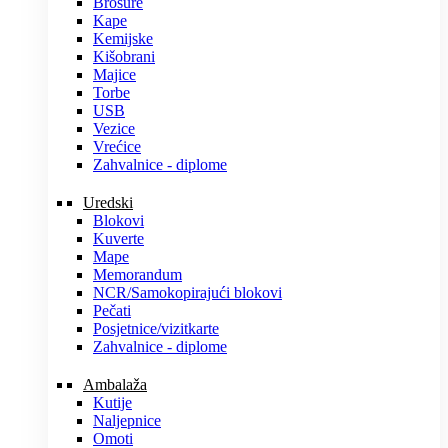
Brošure
Kape
Kemijske
Kišobrani
Majice
Torbe
USB
Vezice
Vrećice
Zahvalnice - diplome
Uredski
Blokovi
Kuverte
Mape
Memorandum
NCR/Samokopirajući blokovi
Pečati
Posjetnice/vizitkarte
Zahvalnice - diplome
Ambalaža
Kutije
Naljepnice
Omoti