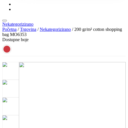
KONTAKT
KATALOZI
Nekategorizirano
Početna
/
Trgovina
/
Nekategorizirano
/ 200 gr/m² cotton shopping
bag MO6353
Dostupne boje