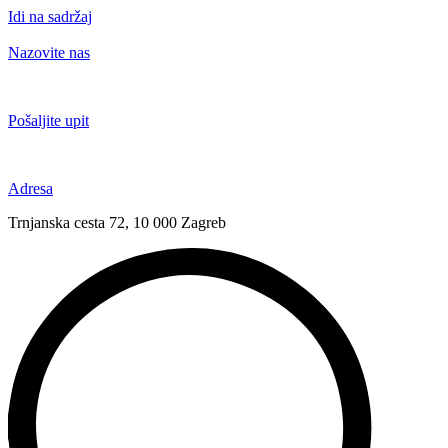
Idi na sadržaj
Nazovite nas
+385 91 6673 789
Pošaljite upit
novival@novival.hr
Adresa
Trnjanska cesta 72, 10 000 Zagreb