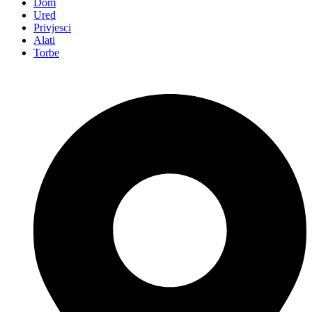
Dom
Ured
Privjesci
Alati
Torbe