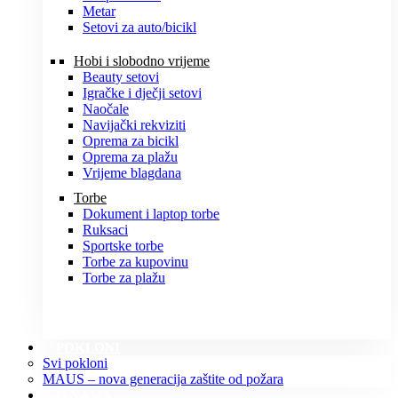
Metar
Setovi za auto/bicikl
Hobi i slobodno vrijeme
Beauty setovi
Igračke i dječji setovi
Naočale
Navijački rekviziti
Oprema za bicikl
Oprema za plažu
Vrijeme blagdana
Torbe
Dokument i laptop torbe
Ruksaci
Sportske torbe
Torbe za kupovinu
Torbe za plažu
POKLONI
Svi pokloni
MAUS – nova generacija zaštite od požara
O NAMA