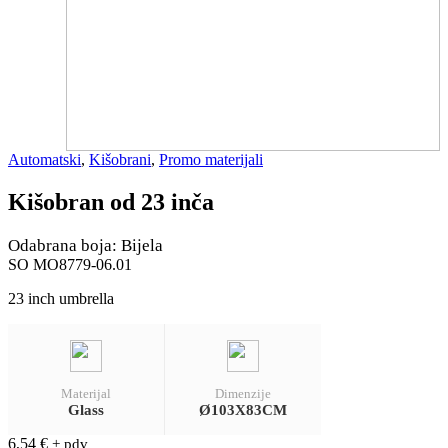
Automatski
,
Kišobrani
,
Promo materijali
Kišobran od 23 inča
Odabrana boja: Bijela
SO MO8779-06.01
23 inch umbrella
Materijal
Dimenzije
Glass
Ø103X83CM
6,54
€
+ pdv