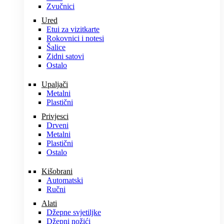
Zvučnici
Ured
Etui za vizitkarte
Rokovnici i notesi
Šalice
Zidni satovi
Ostalo
Upaljači
Metalni
Plastični
Privjesci
Drveni
Metalni
Plastični
Ostalo
Kišobrani
Automatski
Ručni
Alati
Džepne svjetiljke
Džepni nožići