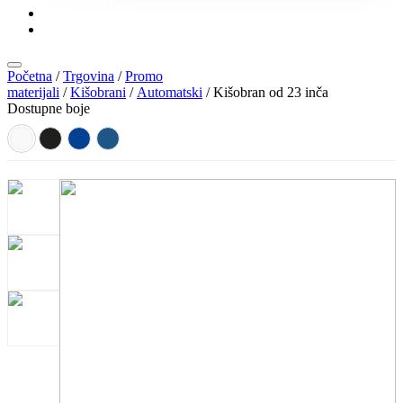
KONTAKT
KATALOZI
Početna
/
Trgovina
/
Promo
materijali
/
Kišobrani
/
Automatski
/ Kišobran od 23 inča
Dostupne boje