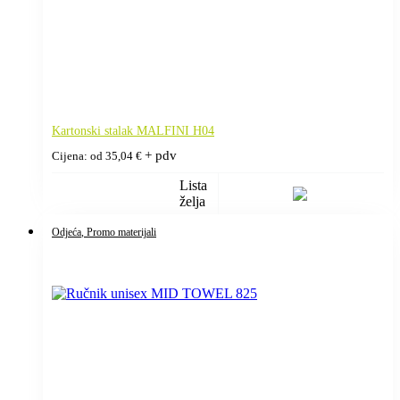
Kartonski stalak MALFINI H04
+ pdv
Cijena: od
35,04
€
Lista
želja
Odjeća
, Promo materijali