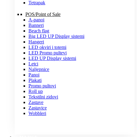
Tetrapak
POS/Point of Sale
A-panoi
Banneri
Beach flag
Big LED UP Display sistemi
Hangeri
LED okviri i totemi
LED Promo pultevi
LED UP Display sistemi
Letci
Naljepnice
Panoi
Plakati
Promo pultovi
Roll up
Tekstilni zidovi
Zastave
Zastavice
Wobbleri