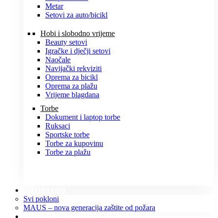
Metar
Setovi za auto/bicikl
Hobi i slobodno vrijeme
Beauty setovi
Igračke i dječji setovi
Naočale
Navijački rekviziti
Oprema za bicikl
Oprema za plažu
Vrijeme blagdana
Torbe
Dokument i laptop torbe
Ruksaci
Sportske torbe
Torbe za kupovinu
Torbe za plažu
POKLONI
Svi pokloni
MAUS – nova generacija zaštite od požara
O NAMA