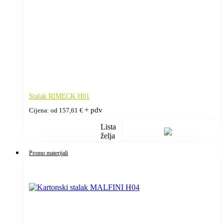
Stalak RIMECK H01
+ pdv
Cijena: od
157,61
€
Lista
želja
Promo materijali