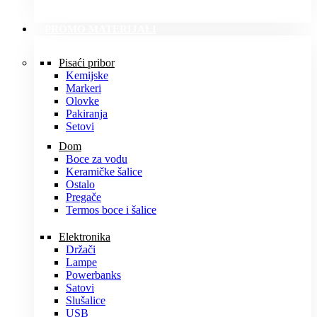
PROMO MATERIJALI
Pisaći pribor
Kemijske
Markeri
Olovke
Pakiranja
Setovi
Dom
Boce za vodu
Keramičke šalice
Ostalo
Pregače
Termos boce i šalice
Elektronika
Držači
Lampe
Powerbanks
Satovi
Slušalice
USB