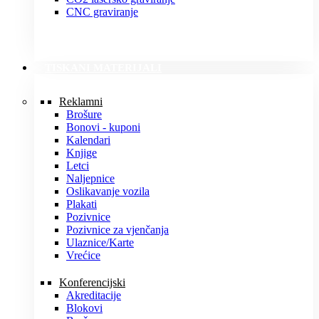
CNC graviranje
TISKANI MATERIJALI
Reklamni
Brošure
Bonovi - kuponi
Kalendari
Knjige
Letci
Naljepnice
Oslikavanje vozila
Plakati
Pozivnice
Pozivnice za vjenčanja
Ulaznice/Karte
Vrećice
Konferencijski
Akreditacije
Blokovi