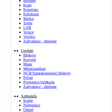
Brošure
Kape
Kemijske
Kišobrani
Majice
Torbe
USB
Vezice
Vrećice
Zahvalnice - diplome
Uredski
Blokovi
Kuverte
Mape
Memorandum
NCR/Samokopirajući blokovi
Pečati
Posjetnice/vizitkarte
Zahvalnice - diplome
Ambalaža
Kutije
Naljepnice
Omoti