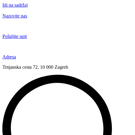
Idi na sadržaj
Nazovite nas
+385 91 6673 789
Pošaljite upit
novival@novival.hr
Adresa
Trnjanska cesta 72, 10 000 Zagreb