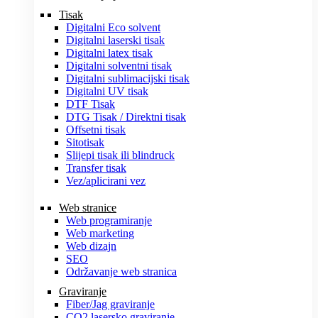
Tisak
Digitalni Eco solvent
Digitalni laserski tisak
Digitalni latex tisak
Digitalni solventni tisak
Digitalni sublimacijski tisak
Digitalni UV tisak
DTF Tisak
DTG Tisak / Direktni tisak
Offsetni tisak
Sitotisak
Slijepi tisak ili blindruck
Transfer tisak
Vez/aplicirani vez
Web stranice
Web programiranje
Web marketing
Web dizajn
SEO
Održavanje web stranica
Graviranje
Fiber/Jag graviranje
CO2 lasersko graviranje