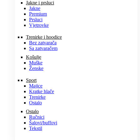
Jakne i prsluci
Jakne
Premium
Prsluci
Vjetrovke
Trenirke i hoodice
Bez zatvarača
Sa zatvaračem
Košulje
Muške
Ženske
Sport
Majice
Kratke hlače
Trenirke
Ostalo
Ostalo
Ručnici
Šalovi/buffovi
Tekstil