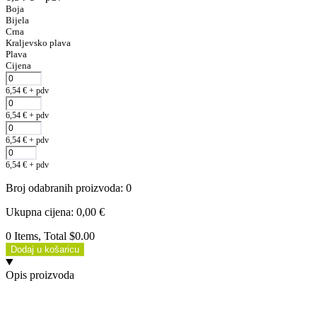
Boja
Bijela
Crna
Kraljevsko plava
Plava
Cijena
6,54
€
+ pdv
6,54
€
+ pdv
6,54
€
+ pdv
6,54
€
+ pdv
Broj odabranih proizvoda
:
0
Ukupna cijena
:
0,00
€
0 Items, Total $0.00
Dodaj u košaricu
Opis proizvoda