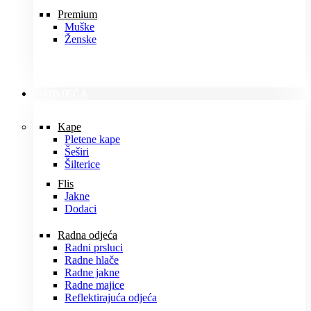
Premium
Muške
Ženske
ODJEĆA
Kape
Pletene kape
Šeširi
Šilterice
Flis
Jakne
Dodaci
Radna odjeća
Radni prsluci
Radne hlače
Radne jakne
Radne majice
Reflektirajuća odjeća