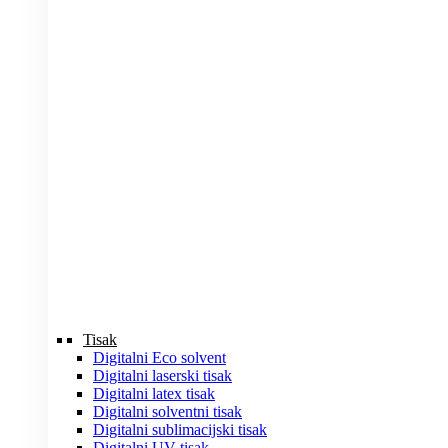
Tisak
Digitalni Eco solvent
Digitalni laserski tisak
Digitalni latex tisak
Digitalni solventni tisak
Digitalni sublimacijski tisak
Digitalni UV tisak