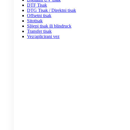
DTF Tisak
DTG Tisak / Direktni tisak
Offsetni tisak
Sitotisak
Slijepi tisak ili blindruck
Transfer tisak
Vez/aplicirani vez