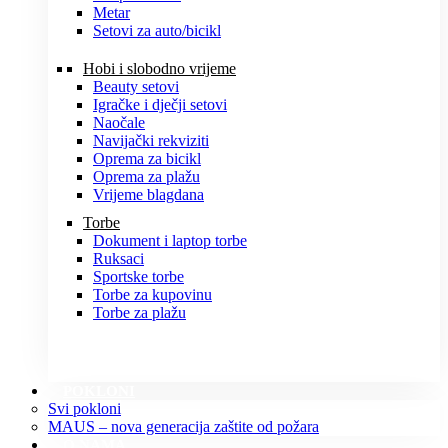
Metar
Setovi za auto/bicikl
Hobi i slobodno vrijeme
Beauty setovi
Igračke i dječji setovi
Naočale
Navijački rekviziti
Oprema za bicikl
Oprema za plažu
Vrijeme blagdana
Torbe
Dokument i laptop torbe
Ruksaci
Sportske torbe
Torbe za kupovinu
Torbe za plažu
POKLONI
Svi pokloni
MAUS – nova generacija zaštite od požara
O NAMA