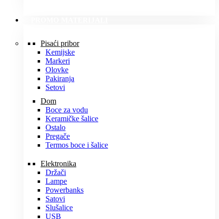
PROMO MATERIJALI
Pisaći pribor
Kemijske
Markeri
Olovke
Pakiranja
Setovi
Dom
Boce za vodu
Keramičke šalice
Ostalo
Pregače
Termos boce i šalice
Elektronika
Držači
Lampe
Powerbanks
Satovi
Slušalice
USB