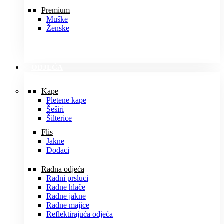
Premium
Muške
Ženske
ODJEĆA
Kape
Pletene kape
Šeširi
Šilterice
Flis
Jakne
Dodaci
Radna odjeća
Radni prsluci
Radne hlače
Radne jakne
Radne majice
Reflektirajuća odjeća