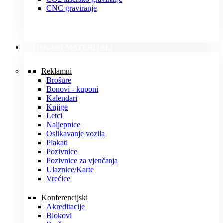
CNC graviranje
TISKANI MATERIJALI
Reklamni
Brošure
Bonovi - kuponi
Kalendari
Knjige
Letci
Naljepnice
Oslikavanje vozila
Plakati
Pozivnice
Pozivnice za vjenčanja
Ulaznice/Karte
Vrećice
Konferencijski
Akreditacije
Blokovi