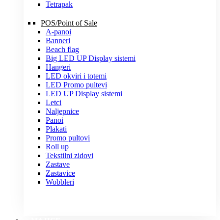
Tetrapak
POS/Point of Sale
A-panoi
Banneri
Beach flag
Big LED UP Display sistemi
Hangeri
LED okviri i totemi
LED Promo pultevi
LED UP Display sistemi
Letci
Naljepnice
Panoi
Plakati
Promo pultovi
Roll up
Tekstilni zidovi
Zastave
Zastavice
Wobbleri