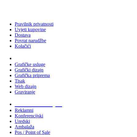
Pravilnik privatnosti
Uvjeti kupovine
Dostava
Povrat narudžbe
Kolačići
Usluge
Grafičke usluge
Grafički dizajn
Grafička priprema
Tisak
Web dizajn
Graviranje
Tiskani materijali
Reklamni
Konferencijski
Uredski
Ambalaža
Pos / Point of Sale