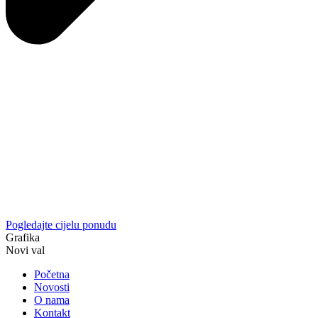
Pogledajte cijelu ponudu
Grafika
Novi val
Početna
Novosti
O nama
Kontakt