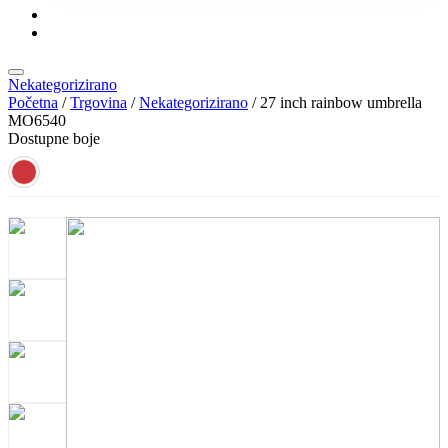
KONTAKT
KATALOZI
Nekategorizirano
Početna
/
Trgovina
/
Nekategorizirano
/ 27 inch rainbow umbrella
MO6540
Dostupne boje