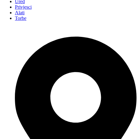
Ured
Privjesci
Alati
Torbe