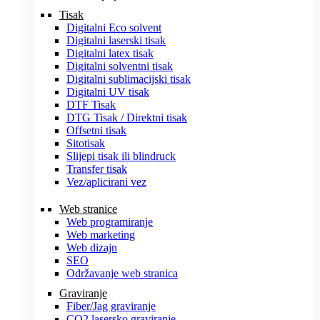
Tisak
Digitalni Eco solvent
Digitalni laserski tisak
Digitalni latex tisak
Digitalni solventni tisak
Digitalni sublimacijski tisak
Digitalni UV tisak
DTF Tisak
DTG Tisak / Direktni tisak
Offsetni tisak
Sitotisak
Slijepi tisak ili blindruck
Transfer tisak
Vez/aplicirani vez
Web stranice
Web programiranje
Web marketing
Web dizajn
SEO
Održavanje web stranica
Graviranje
Fiber/Jag graviranje
CO2 lasersko graviranje