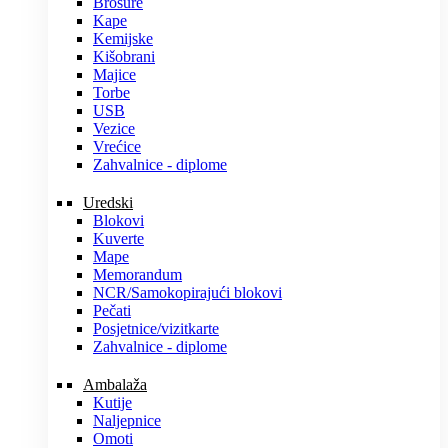
Brošure
Kape
Kemijske
Kišobrani
Majice
Torbe
USB
Vezice
Vrećice
Zahvalnice - diplome
Uredski
Blokovi
Kuverte
Mape
Memorandum
NCR/Samokopirajući blokovi
Pečati
Posjetnice/vizitkarte
Zahvalnice - diplome
Ambalaža
Kutije
Naljepnice
Omoti