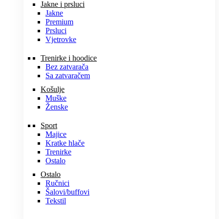
Jakne i prsluci
Jakne
Premium
Prsluci
Vjetrovke
Trenirke i hoodice
Bez zatvarača
Sa zatvaračem
Košulje
Muške
Ženske
Sport
Majice
Kratke hlače
Trenirke
Ostalo
Ostalo
Ručnici
Šalovi/buffovi
Tekstil