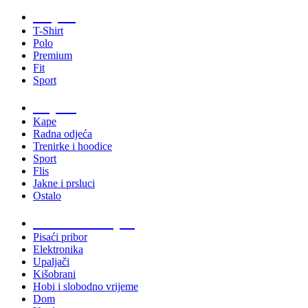
Majice
T-Shirt
Polo
Premium
Fit
Sport
Odjeća
Kape
Radna odjeća
Trenirke i hoodice
Sport
Flis
Jakne i prsluci
Ostalo
Promo materijali
Pisaći pribor
Elektronika
Upaljači
Kišobrani
Hobi i slobodno vrijeme
Dom