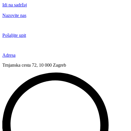
Idi na sadržaj
Nazovite nas
+385 91 6673 789
Pošaljite upit
novival@novival.hr
Adresa
Trnjanska cesta 72, 10 000 Zagreb