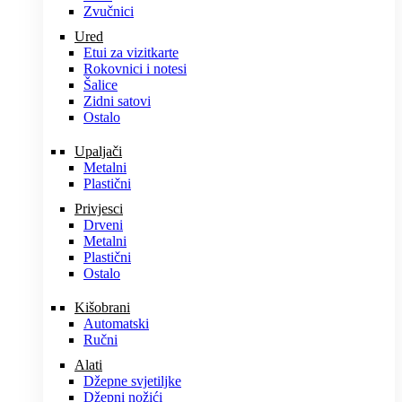
Zvučnici
Ured
Etui za vizitkarte
Rokovnici i notesi
Šalice
Zidni satovi
Ostalo
Upaljači
Metalni
Plastični
Privjesci
Drveni
Metalni
Plastični
Ostalo
Kišobrani
Automatski
Ručni
Alati
Džepne svjetiljke
Džepni nožići