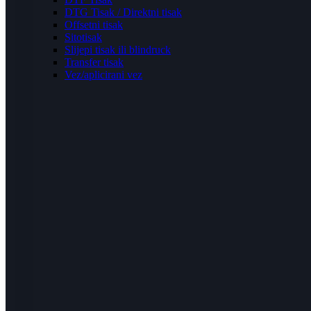
DTG Tisak / Direktni tisak
Offsetni tisak
Sitotisak
Slijepi tisak ili blindruck
Transfer tisak
Vez/aplicirani vez